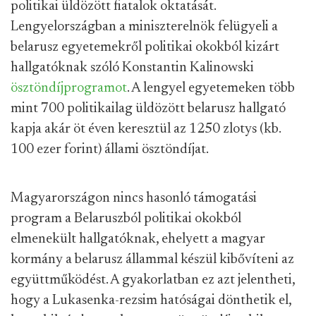
politikai üldözött fiatalok oktatását.
Lengyelországban a miniszterelnök felügyeli a
belarusz egyetemekről politikai okokból kizárt
hallgatóknak szóló Konstantin Kalinowski
ösztöndíjprogramot
. A lengyel egyetemeken több
mint 700 politikailag üldözött belarusz hallgató
kapja akár öt éven keresztül az 1250 zlotys (kb.
100 ezer forint) állami ösztöndíjat.
Magyarországon nincs hasonló támogatási
program a Belaruszból politikai okokból
elmenekült hallgatóknak, ehelyett a magyar
kormány a belarusz állammal készül kibővíteni az
együttműködést. A gyakorlatban ez azt jelentheti,
hogy a Lukasenka-rezsim hatóságai dönthetik el,