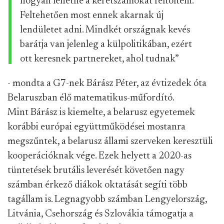
hogyan lehetne a keretszámokat feltölteni.
Feltehetően most ennek akarnak új
lendületet adni. Mindkét országnak kevés
barátja van jelenleg a külpolitikában, ezért
ott keresnek partnereket, ahol tudnak”
- mondta a G7-nek Bárász Péter, az évtizedek óta
Belaruszban élő matematikus-műfordító.
Mint Bárász is kiemelte, a belarusz egyetemek
korábbi európai együttműködései mostanra
megszűntek, a belarusz állami szerveken keresztüli
kooperációknak vége. Ezek helyett a 2020-as
tüntetések brutális leverését követően nagy
számban érkező diákok oktatását segíti több
tagállam is. Legnagyobb számban Lengyelország,
Litvánia, Csehország és Szlovákia támogatja a