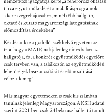
nemzetközi igazgatója kérte „a fehérorosz oktatási
tárca együttműködését a mobilitásprogramok
sikeres végrehajtásához, minél több hallgató,
oktató és kutató magyarországi látogatásának
előmozdítása érdekében”.
Kérdésünkre a gödöllői székhelyű egyetem azt
írta, hogy a MATE-nak jelenleg nincs belarusz
hallgatója, és „a konkrét együttműködés egyelőre
csak tervben van, a találkozón az együttműködési
lehetőségek beazonosítását és előmozdítását
céloztuk meg”.
Más magyar egyetemeken is csak kis számban
tanulnak jelenleg Magyarországon. A KSH adatai
szerint 2021-ben csak 24 belarusz hallgató tanult a