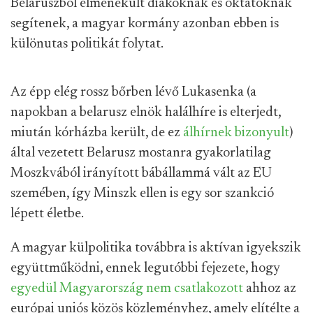
Belaruszból elmenekült diákoknak és oktatóknak
segítenek, a magyar kormány azonban ebben is
különutas politikát folytat.
Az épp elég rossz bőrben lévő Lukasenka (a
napokban a belarusz elnök halálhíre is elterjedt,
miután kórházba került, de ez
álhírnek bizonyult
)
által vezetett Belarusz mostanra gyakorlatilag
Moszkvából irányított bábállammá vált az EU
szemében, így Minszk ellen is egy sor szankció
lépett életbe.
A magyar külpolitika továbbra is aktívan igyekszik
együttműködni, ennek legutóbbi fejezete, hogy
egyedül Magyarország nem csatlakozott
ahhoz az
európai uniós közös közleményhez, amely elítélte a