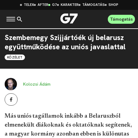
TELEX
AFTER
G7
KARAKTER
TÁMOGATÁS
SHOP
Támogatás
Szembemegy Szijjártóék új belarusz
együttműködése az uniós javaslattal
KÖZÉLET
Kolozsi Ádám
Más uniós tagállamok inkább a Belaruszból
elmenekült diákoknak és oktatóknak segítenek,
a magyar kormány azonban ebben is különutas