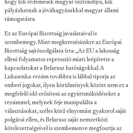
hogy kik érdemesek magyar ösztöndíjra, kik
pályázhatnak a jóváhagyásukkal magyar állami
támogatásra.
Ez az Európai Bizottság javaslataival is
szembemegy. Mint megkeresésünkre az Európai
Bizottság sajtószolgálata írta:
„Az EU a lakosság
elleni folyamatos represszió miatt leépítette a
kapcsolatokat a Belarusz hatóságokkal. A
Lukasenka-rezsim továbbra is lábbal tiporja az
emberi jogokat, ilyen körülmények között nem ez a
megfelelő idő erősíteni az együttműködéseket a
rezsimmel, melynek feje manipulálta a
választásokat, széles körű elnyomást gyakorol saját
polgárai ellen, és Belarusz saját nemzetközi
kötelezettségeivel is szembemenve megfosztja az