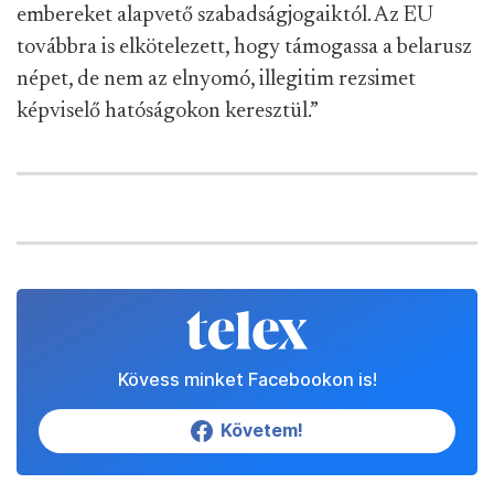
embereket alapvető szabadságjogaiktól. Az EU
továbbra is elkötelezett, hogy támogassa a belarusz
népet, de nem az elnyomó, illegitim rezsimet
képviselő hatóságokon keresztül.”
Kövess minket Facebookon is!
Követem!