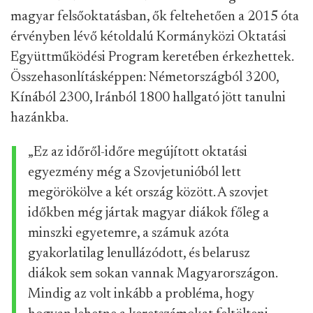
magyar felsőoktatásban, ők feltehetően a 2015 óta
érvényben lévő kétoldalú Kormányközi Oktatási
Együttműködési Program keretében érkezhettek.
Összehasonlításképpen: Németországból 3200,
Kínából 2300, Iránból 1800 hallgató jött tanulni
hazánkba.
„Ez az időről-időre megújított oktatási
egyezmény még a Szovjetunióból lett
megörökölve a két ország között. A szovjet
időkben még jártak magyar diákok főleg a
minszki egyetemre, a számuk azóta
gyakorlatilag lenullázódott, és belarusz
diákok sem sokan vannak Magyarországon.
Mindig az volt inkább a probléma, hogy