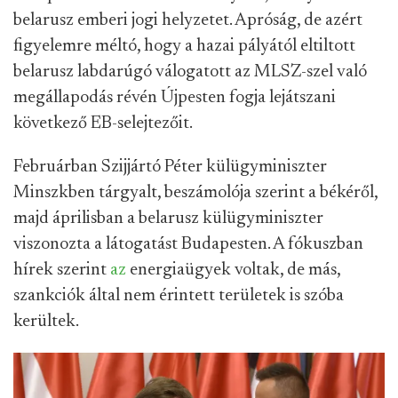
belarusz emberi jogi helyzetet. Apróság, de azért
figyelemre méltó, hogy a hazai pályától eltiltott
belarusz labdarúgó válogatott az MLSZ-szel való
megállapodás révén Újpesten fogja lejátszani
következő EB-selejtezőit.
Februárban Szijjártó Péter külügyminiszter
Minszkben tárgyalt, beszámolója szerint a békéről,
majd áprilisban a belarusz külügyminiszter
viszonozta a látogatást Budapesten. A fókuszban
hírek szerint
az
energiaügyek voltak, de más,
szankciók által nem érintett területek is szóba
kerültek.