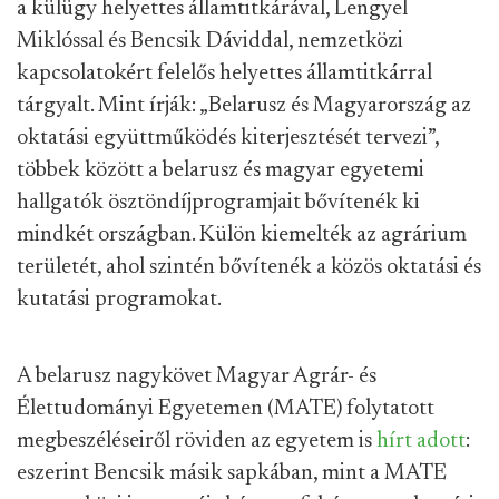
a külügy helyettes államtitkárával, Lengyel
Miklóssal és Bencsik Dáviddal, nemzetközi
kapcsolatokért felelős helyettes államtitkárral
tárgyalt. Mint írják: „Belarusz és Magyarország az
oktatási együttműködés kiterjesztését tervezi”,
többek között a belarusz és magyar egyetemi
hallgatók ösztöndíjprogramjait bővítenék ki
mindkét országban. Külön kiemelték az agrárium
területét, ahol szintén bővítenék a közös oktatási és
kutatási programokat.
A belarusz nagykövet Magyar Agrár- és
Élettudományi Egyetemen (MATE) folytatott
megbeszéléseiről röviden az egyetem is
hírt adott
:
eszerint Bencsik másik sapkában, mint a MATE