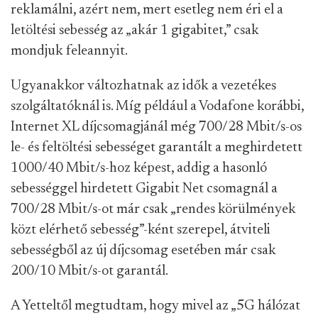
reklamálni, azért nem, mert esetleg nem éri el a
letöltési sebesség az „akár 1 gigabitet,” csak
mondjuk feleannyit.
Ugyanakkor változhatnak az idők a vezetékes
szolgáltatóknál is. Míg például a Vodafone korábbi,
Internet XL díjcsomagjánál még 700/28 Mbit/s-os
le- és feltöltési sebességet garantált a meghirdetett
1000/40 Mbit/s-hoz képest, addig a hasonló
sebességgel hirdetett Gigabit Net csomagnál a
700/28 Mbit/s-ot már csak „rendes körülmények
közt elérhető sebesség”-ként szerepel, átviteli
sebességből az új díjcsomag esetében már csak
200/10 Mbit/s-ot garantál.
A Yetteltől megtudtam, hogy mivel az „5G hálózat