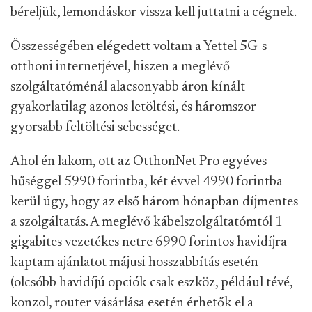
béreljük, lemondáskor vissza kell juttatni a cégnek.
Összességében elégedett voltam a Yettel 5G-s
otthoni internetjével, hiszen a meglévő
szolgáltatóménál alacsonyabb áron kínált
gyakorlatilag azonos letöltési, és háromszor
gyorsabb feltöltési sebességet.
Ahol én lakom, ott az OtthonNet Pro egyéves
hűséggel 5990 forintba, két évvel 4990 forintba
kerül úgy, hogy az első három hónapban díjmentes
a szolgáltatás. A meglévő kábelszolgáltatómtól 1
gigabites vezetékes netre 6990 forintos havidíjra
kaptam ajánlatot májusi hosszabbítás esetén
(olcsóbb havidíjú opciók csak eszköz, például tévé,
konzol, router vásárlása esetén érhetők el a