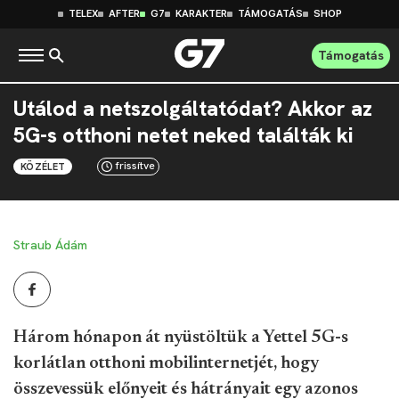
TELEX
AFTER
G7
KARAKTER
TÁMOGATÁS
SHOP
Támogatás
Utálod a netszolgáltatódat? Akkor az
5G-s otthoni netet neked találták ki
frissítve
KÖZÉLET
Straub Ádám
Három hónapon át nyüstöltük a Yettel 5G-s
korlátlan otthoni mobilinternetjét, hogy
összevessük előnyeit és hátrányait egy azonos