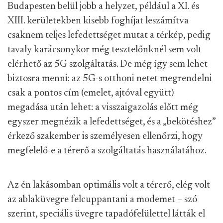
Budapesten belül jobb a helyzet, például a XI. és
XIII. kerületekben kisebb foghíjat leszámítva
csaknem teljes lefedettséget mutat a térkép, pedig
tavaly karácsonykor még tesztelőnknél sem volt
elérhető az 5G szolgáltatás. De még így sem lehet
biztosra menni: az 5G-s otthoni netet megrendelni
csak a pontos cím (emelet, ajtóval együtt)
megadása után lehet: a visszaigazolás előtt még
egyszer megnézik a lefedettséget, és a „bekötéshez”
érkező szakember is személyesen ellenőrzi, hogy
megfelelő-e a térerő a szolgáltatás használatához.
Az én lakásomban optimális volt a térerő, elég volt
az ablaküvegre felcuppantani a modemet – szó
szerint, speciális üvegre tapadófelülettel látták el