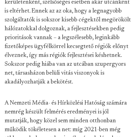
kerületenként, szélsőséges esetben akár utcánként
is eltérhet. Ennek az az oka, hogy a legnagyobb
szolgáltatók is sokszor kisebb cégektől megörökölt
hálózatokkal dolgoznak, a fejlesztésekben pedig
prioritások vannak – a legszélesebb, leginkább
fizetőképes ügyfélkörrel kecsegtető régiók előnyt
élveznek, így más régiók fejlesztései késhetnek.
Sokszor pedig hiába van az utcában szupergyors
net, társasházon belüli vitás viszonyok is
akadályozhatják a bekötést.
A Nemzeti Média- és Hírközlési Hatóság számára
nemrég készült felmérés eredményei is jól
mutatják, hogy közel sem minden otthonban
működik tökéletesen a net: míg 2021-ben még