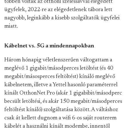
többen voltak az otthoni szélessávval elégedett
ügyfelek, 2022-re az elégedetlenek tábora lett
nagyobb, leginkább a kisebb szolgáltatók ügyfelei
miatt.
Kábelnet vs. 5G a mindennapokban
Három hónapig véletlenszerűen váltogattam a
meglévő 1 gigabit/másodperces letöltést (és 40
megabit/másosperces feltöltést) kínáló meglévő
kábelnetem, illetve a Yettel hasonló paraméterrel
kínált OtthonNet Pro (akár 1 gigabibit/másodperc
becsült letöltési, és akár 150 megabit/másodperces
feltöltést kínáló) szolgáltatása között. A váltáshoz
csak át kellett dugnom a wifi 6-os saját routerem
kábelét a használni kínált modembe, innentől