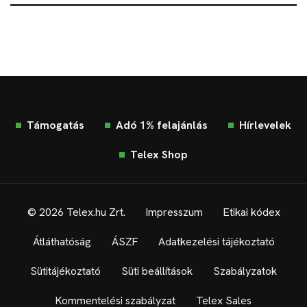
Támogatás
Adó 1% felajánlás
Hírlevelek
Telex Shop
© 2026 Telex.hu Zrt.
Impresszum
Etikai kódex
Átláthatóság
ÁSZF
Adatkezelési tájékoztató
Sütitájékoztató
Süti beállítások
Szabályzatok
Kommentelési szabályzat
Telex Sales