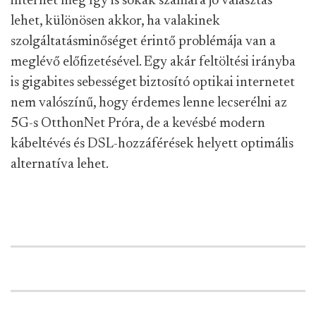
internet még így is sokak számára jó választás
lehet, különösen akkor, ha valakinek
szolgáltatásminőséget érintő problémája van a
meglévő előfizetésével. Egy akár feltöltési irányba
is gigabites sebességet biztosító optikai internetet
nem valószínű, hogy érdemes lenne lecserélni az
5G-s OtthonNet Próra, de a kevésbé modern
kábeltévés és DSL-hozzáférések helyett optimális
alternatíva lehet.