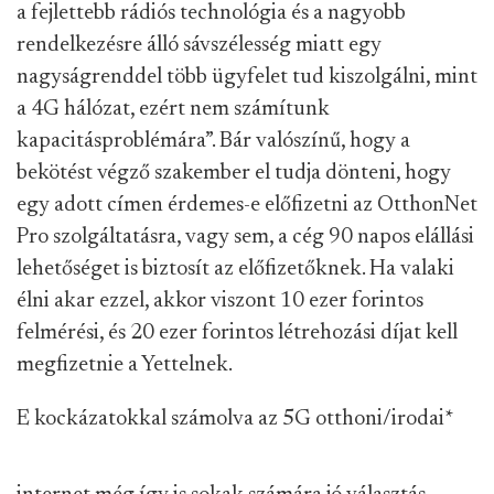
a fejlettebb rádiós technológia és a nagyobb
rendelkezésre álló sávszélesség miatt egy
nagyságrenddel több ügyfelet tud kiszolgálni, mint
a 4G hálózat, ezért nem számítunk
kapacitásproblémára”. Bár valószínű, hogy a
bekötést végző szakember el tudja dönteni, hogy
egy adott címen érdemes-e előfizetni az OtthonNet
Pro szolgáltatásra, vagy sem, a cég 90 napos elállási
lehetőséget is biztosít az előfizetőknek. Ha valaki
élni akar ezzel, akkor viszont 10 ezer forintos
felmérési, és 20 ezer forintos létrehozási díjat kell
megfizetnie a Yettelnek.
E kockázatokkal számolva az 5G otthoni/irodai
*