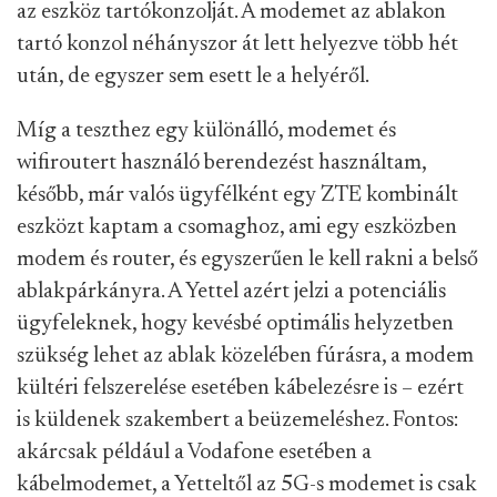
az eszköz tartókonzolját. A modemet az ablakon
tartó konzol néhányszor át lett helyezve több hét
után, de egyszer sem esett le a helyéről.
Míg a teszthez egy különálló, modemet és
wifiroutert használó berendezést használtam,
később, már valós ügyfélként egy ZTE kombinált
eszközt kaptam a csomaghoz, ami egy eszközben
modem és router, és egyszerűen le kell rakni a belső
ablakpárkányra. A Yettel azért jelzi a potenciális
ügyfeleknek, hogy kevésbé optimális helyzetben
szükség lehet az ablak közelében fúrásra, a modem
kültéri felszerelése esetében kábelezésre is – ezért
is küldenek szakembert a beüzemeléshez. Fontos:
akárcsak például a Vodafone esetében a
kábelmodemet, a Yetteltől az 5G-s modemet is csak