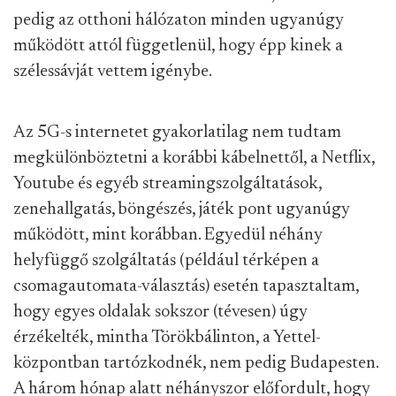
pedig az otthoni hálózaton minden ugyanúgy
működött attól függetlenül, hogy épp kinek a
szélessávját vettem igénybe.
Az 5G-s internetet gyakorlatilag nem tudtam
megkülönböztetni a korábbi kábelnettől, a Netflix,
Youtube és egyéb streamingszolgáltatások,
zenehallgatás, böngészés, játék pont ugyanúgy
működött, mint korábban. Egyedül néhány
helyfüggő szolgáltatás (például térképen a
csomagautomata-választás) esetén tapasztaltam,
hogy egyes oldalak sokszor (tévesen) úgy
érzékelték, mintha Törökbálinton, a Yettel-
központban tartózkodnék, nem pedig Budapesten.
A három hónap alatt néhányszor előfordult, hogy