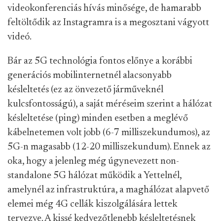
videokonferenciás hívás minősége, de hamarabb
feltöltődik az Instagramra is a megosztani vágyott
videó.
Bár az 5G technológia fontos előnye a korábbi
generációs mobilinternetnél alacsonyabb
késleltetés (ez az önvezető járműveknél
kulcsfontosságú), a saját méréseim szerint a hálózat
késleltetése (ping) minden esetben a meglévő
kábelnetemen volt jobb (6-7 milliszekundumos), az
5G-n magasabb (12-20 milliszekundum). Ennek az
oka, hogy a jelenleg még úgynevezett non-
standalone 5G hálózat működik a Yettelnél,
amelynél az infrastruktúra, a maghálózat alapvető
elemei még 4G cellák kiszolgálására lettek
tervezve. A kissé kedvezőtlenebb késleltetésnek