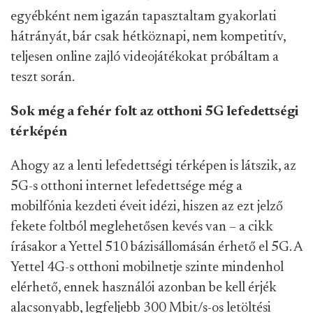
egyébként nem igazán tapasztaltam gyakorlati
hátrányát, bár csak hétköznapi, nem kompetitív,
teljesen online zajló videojátékokat próbáltam a
teszt során.
Sok még a fehér folt az otthoni 5G lefedettségi
térképén
Ahogy az a lenti lefedettségi térképen is látszik, az
5G-s otthoni internet lefedettsége még a
mobilfónia kezdeti éveit idézi, hiszen az ezt jelző
fekete foltból meglehetősen kevés van – a cikk
írásakor a Yettel 510 bázisállomásán érhető el 5G. A
Yettel 4G-s otthoni mobilnetje szinte mindenhol
elérhető, ennek használói azonban be kell érjék
alacsonyabb, legfeljebb 300 Mbit/s-os letöltési