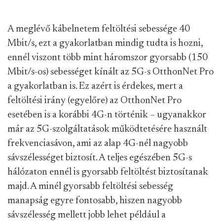
A meglévő kábelnetem feltöltési sebessége 40
Mbit/s, ezt a gyakorlatban mindig tudta is hozni,
ennél viszont több mint háromszor gyorsabb (150
Mbit/s-os) sebességet kínált az 5G-s OtthonNet Pro
a gyakorlatban is. Ez azért is érdekes, mert a
feltöltési irány (egyelőre) az OtthonNet Pro
esetében is a korábbi 4G-n történik – ugyanakkor
már az 5G-szolgáltatások működtetésére használt
frekvenciasávon, ami az alap 4G-nél nagyobb
sávszélességet biztosít. A teljes egészében 5G-s
hálózaton ennél is gyorsabb feltöltést biztosítanak
majd. A minél gyorsabb feltöltési sebesség
manapság egyre fontosabb, hiszen nagyobb
sávszélesség mellett jobb lehet például a