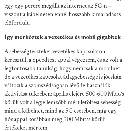
egy-egy percre megállt az internet az 5G-n –
viszont a kábelneten ennél hosszabb kimaradás is
előfordult.
Így mérkőztek a vezetékes és mobil gigabitek
A sebességteszteket vezetékes kapcsolaton
keresztül, a Speedtest appal végeztem, és az volt a
legfontosabb tanulság, hogy nemcsak a mobilnet,
de a vezetékes kapcsolat átlagsebessége is jócskán
változik a szomszédságban lévő felhasználók
aktivitása tükrében: április elejére 500-600 Mbit/s
körüli volt a legjellemzőbb mért letöltési sebesség
mind a kábelnet, mind az 5G esetében, míg egy
hónappal korábban még 900 Mbit/s körüli
értékeket mértem.