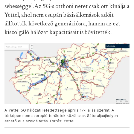
sebességgel. Az 5G-s otthoni netet csak ott kínálja a
Yettel, ahol nem csupán bázisállomások adóit
állították következő generációsra, hanem az ezt
kiszolgáló hálózat kapacitásait is bővítették.
A Yettel 5G hálózati lefedettsége április 17-i állás szerint. A
térképen nem szereplő területek közül csak Sátoraljaújhelyen
érhető el a szolgáltatás. Forrás: Yettel