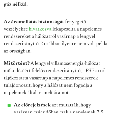
gáz nélkül.
Az áramellátás biztonságát
fenyegető
veszélyekre
hivatkozva
lekapcsolta a napelemes
rendszereket a hálózatról vasárnap a lengyel
rendszerirányító. Korábban ilyenre nem volt példa
az országban.
Mi történt?
A lengyel villamosenergia-hálózat
működéséért felelős rendszerirányító, a PSE arról
tájékoztatta vasárnap a napelemes rendszerek
tulajdonosait, hogy a hálózat nem fogadja a
napelemek által termelt áramot.
Az előrejelzések
azt mutatták, hogy
vasárnap csúcsidőben csak a napelemek 7,5