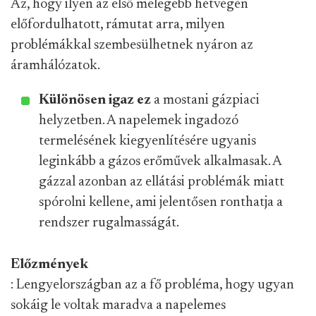
Az, hogy ilyen az első melegebb hétvégén
előfordulhatott, rámutat arra, milyen
problémákkal szembesülhetnek nyáron az
áramhálózatok.
Különösen igaz ez
a mostani gázpiaci
helyzetben. A napelemek ingadozó
termelésének kiegyenlítésére ugyanis
leginkább a gázos erőművek alkalmasak. A
gázzal azonban az ellátási problémák miatt
spórolni kellene, ami jelentősen ronthatja a
rendszer rugalmasságát.
Előzmények
: Lengyelországban az a fő probléma, hogy ugyan
sokáig le voltak maradva a napelemes