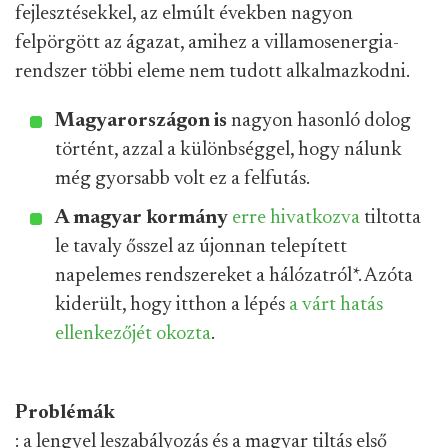
fejlesztésekkel, az elmúlt években nagyon
felpörgött az ágazat, amihez a villamosenergia-
rendszer többi eleme nem tudott alkalmazkodni.
Magyarországon is
nagyon hasonló dolog
történt, azzal a különbséggel, hogy nálunk
még gyorsabb volt ez a felfutás.
A magyar kormány
erre hivatkozva
tiltotta
le tavaly ősszel az újonnan telepített
napelemes rendszereket a hálózatról
*
. Azóta
kiderült, hogy itthon a lépés
a várt hatás
ellenkezőjét okozta
.
Problémák
: a lengyel leszabályozás és a magyar tiltás első