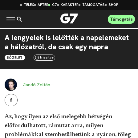
TELEX
AFTER
G7
KARAKTER
TÁMOGATÁS
SHOP
Támogatás
A lengyelek is lelőtték a napelemeket
a hálózatról, de csak egy napra
frissítve
KÖZÉLET
Jandó Zoltán
Az, hogy ilyen az első melegebb hétvégén
előfordulhatott, rámutat arra, milyen
problémákkal szembesülhetünk a nyáron, főleg