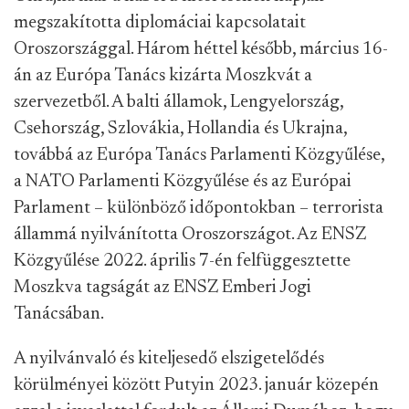
megszakította diplomáciai kapcsolatait
Oroszországgal. Három héttel később, március 16-
án az Európa Tanács kizárta Moszkvát a
szervezetből. A balti államok, Lengyelország,
Csehország, Szlovákia, Hollandia és Ukrajna,
továbbá az Európa Tanács Parlamenti Közgyűlése,
a NATO Parlamenti Közgyűlése és az Európai
Parlament – különböző időpontokban – terrorista
állammá nyilvánította Oroszországot. Az ENSZ
Közgyűlése 2022. április 7-én felfüggesztette
Moszkva tagságát az ENSZ Emberi Jogi
Tanácsában.
A nyilvánvaló és kiteljesedő elszigetelődés
körülményei között Putyin 2023. január közepén