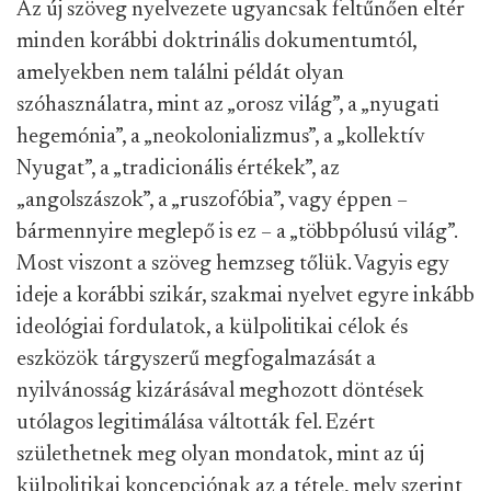
Az új szöveg nyelvezete ugyancsak feltűnően eltér
minden korábbi doktrinális dokumentumtól,
amelyekben nem találni példát olyan
szóhasználatra, mint az „orosz világ”, a „nyugati
hegemónia”, a „neokolonializmus”, a „kollektív
Nyugat”, a „tradicionális értékek”, az
„angolszászok”, a „ruszofóbia”, vagy éppen –
bármennyire meglepő is ez – a „többpólusú világ”.
Most viszont a szöveg hemzseg tőlük. Vagyis egy
ideje a korábbi szikár, szakmai nyelvet egyre inkább
ideológiai fordulatok, a külpolitikai célok és
eszközök tárgyszerű megfogalmazását a
nyilvánosság kizárásával meghozott döntések
utólagos legitimálása váltották fel. Ezért
születhetnek meg olyan mondatok, mint az új
külpolitikai koncepciónak az a tétele, mely szerint