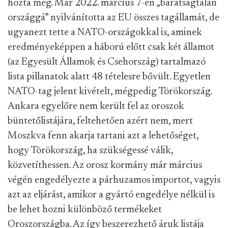
hozta meg. Már 2022. március 7-én „barátságtalan
országgá” nyilvánította az EU összes tagállamát, de
ugyanezt tette a NATO-országokkal is, aminek
eredményeképpen a háború előtt csak két államot
(az Egyesült Államok és Csehország) tartalmazó
lista pillanatok alatt 48 tételesre bővült. Egyetlen
NATO-tag jelent kivételt, mégpedig Törökország.
Ankara egyelőre nem került fel az oroszok
büntetőlistájára, feltehetően azért nem, mert
Moszkva fenn akarja tartani azt a lehetőséget,
hogy Törökország, ha szükségessé válik,
közvetíthessen. Az orosz kormány már március
végén engedélyezte a párhuzamos importot, vagyis
azt az eljárást, amikor a gyártó engedélye nélkül is
be lehet hozni különböző termékeket
Oroszországba. Az így beszerezhető áruk listája