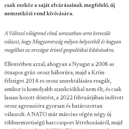
csak eszköz a saját elvárásainak megfelelő, új
nemzetközi rend kivívására.
A Változó világrend című sorozatban arra keressük
választ, hogy Magyarország milyen helyzetből és hogyan
reagálhat az országot érintő geopolitikai kihívásokra.
Ellentétben azzal, ahogyan a Nyugat a 2008-as
ötnapos grúz-orosz háborúra, majd a Krím-
félsziget 2014-es orosz annektálására reagált,
amikor is komolyabb szankciókkal nem élt, és csak
lassan hozott döntést, a 2022 februárjában indított
orosz agresszióra gyorsan és határozottan
válaszolt. A NATO már március végén négy új
többnemzetiségű harccsoport létrehozásáról, majd