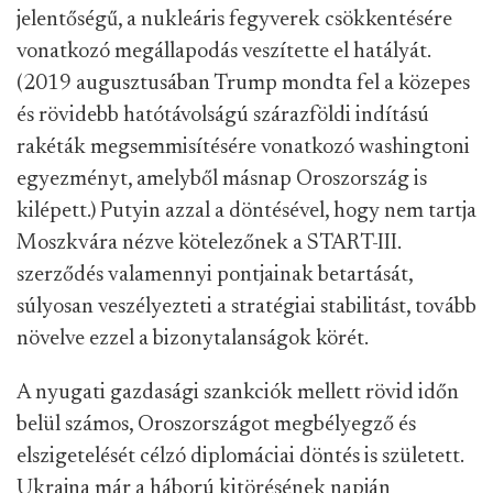
jelentőségű, a nukleáris fegyverek csökkentésére
vonatkozó megállapodás veszítette el hatályát.
(2019 augusztusában Trump mondta fel a közepes
és rövidebb hatótávolságú szárazföldi indítású
rakéták megsemmisítésére vonatkozó washingtoni
egyezményt, amelyből másnap Oroszország is
kilépett.) Putyin azzal a döntésével, hogy nem tartja
Moszkvára nézve kötelezőnek a START-III.
szerződés valamennyi pontjainak betartását,
súlyosan veszélyezteti a stratégiai stabilitást, tovább
növelve ezzel a bizonytalanságok körét.
A nyugati gazdasági szankciók mellett rövid időn
belül számos, Oroszországot megbélyegző és
elszigetelését célzó diplomáciai döntés is született.
Ukrajna már a háború kitörésének napján