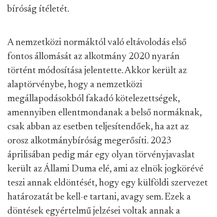
bíróság ítéletét.
A nemzetközi normáktól való eltávolodás első
fontos állomását az alkotmány 2020 nyarán
történt módosítása jelentette. Akkor került az
alaptörvénybe, hogy a nemzetközi
megállapodásokból fakadó kötelezettségek,
amennyiben ellentmondanak a belső normáknak,
csak abban az esetben teljesítendőek, ha azt az
orosz alkotmánybíróság megerősíti. 2023
áprilisában pedig már egy olyan törvényjavaslat
került az Állami Duma elé, ami az elnök jogkörévé
teszi annak eldöntését, hogy egy külföldi szervezet
határozatát be kell-e tartani, avagy sem. Ezek a
döntések egyértelmű jelzései voltak annak a