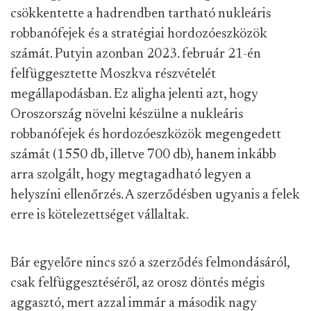
csökkentette a hadrendben tartható nukleáris
robbanófejek és a stratégiai hordozóeszközök
számát. Putyin azonban 2023. február 21-én
felfüggesztette Moszkva részvételét
megállapodásban. Ez aligha jelenti azt, hogy
Oroszország növelni készülne a nukleáris
robbanófejek és hordozóeszközök megengedett
számát (1550 db, illetve 700 db), hanem inkább
arra szolgált, hogy megtagadható legyen a
helyszíni ellenőrzés. A szerződésben ugyanis a felek
erre is kötelezettséget vállaltak.
Bár egyelőre nincs szó a szerződés felmondásáról,
csak felfüggesztéséről, az orosz döntés mégis
aggasztó, mert azzal immár a második nagy