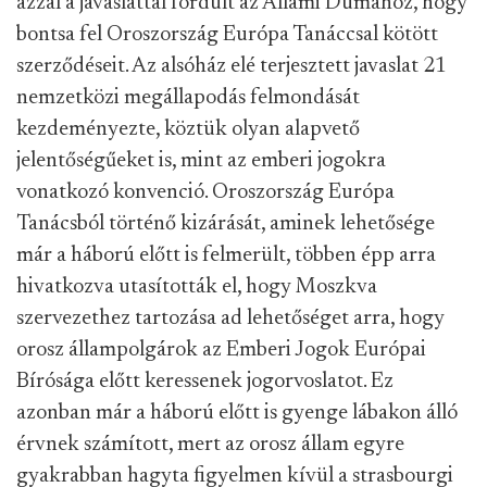
azzal a javaslattal fordult az Állami Dumához, hogy
bontsa fel Oroszország Európa Tanáccsal kötött
szerződéseit. Az alsóház elé terjesztett javaslat 21
nemzetközi megállapodás felmondását
kezdeményezte, köztük olyan alapvető
jelentőségűeket is, mint az emberi jogokra
vonatkozó konvenció. Oroszország Európa
Tanácsból történő kizárását, aminek lehetősége
már a háború előtt is felmerült, többen épp arra
hivatkozva utasították el, hogy Moszkva
szervezethez tartozása ad lehetőséget arra, hogy
orosz állampolgárok az Emberi Jogok Európai
Bírósága előtt keressenek jogorvoslatot. Ez
azonban már a háború előtt is gyenge lábakon álló
érvnek számított, mert az orosz állam egyre
gyakrabban hagyta figyelmen kívül a strasbourgi