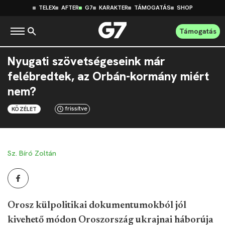
TELEX
AFTER
G7
KARAKTER
TÁMOGATÁS
SHOP
Támogatás
Nyugati szövetségeseink már
felébredtek, az Orbán-kormány miért
nem?
frissítve
KÖZÉLET
Sz. Bíró Zoltán
Orosz külpolitikai dokumentumokból jól
kivehető módon Oroszország ukrajnai háborúja