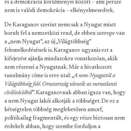
és a demokrácia körülményei között – ami persze
nem is valódi demokrácia – elkényelmesedtek.
De Karaganov szerint nemcsak a Nyugat miatt
borult fel a nemzetközi rend, de ebben szerepe van
a „nem-Nyugat”, az új „Világtöbbség”
felemelkedésének is. Karaganov ugyanis ezt a
kifejezést ajánlja mindazokra vonatkozóan, akik
nem részesei a Nyugatnak. Már a hivatkozott
tanulmány címe is erre utal:
„
A nem-Nyugattól a
Világtöbbség felé
.
Oroszország távozik az euroatlanti
civilizációból
”. Karaganovnak abban igaza van, hogy
a nem-Nyugat lakói alkotják a többséget. De ez a
kétségtelen többség meglehetősen amorf,
politikailag fragmentált, és egy része biztosan nem
érdekelt abban, hogy szembe forduljon a