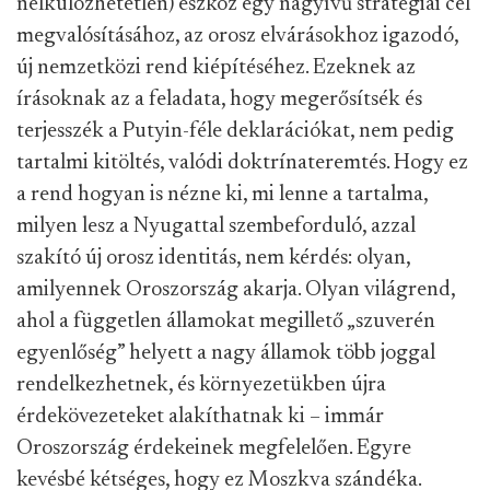
nélkülözhetetlen) eszköz egy nagyívű stratégiai cél
megvalósításához, az orosz elvárásokhoz igazodó,
új nemzetközi rend kiépítéséhez. Ezeknek az
írásoknak az a feladata, hogy megerősítsék és
terjesszék a Putyin-féle deklarációkat, nem pedig
tartalmi kitöltés, valódi doktrínateremtés. Hogy ez
a rend hogyan is nézne ki, mi lenne a tartalma,
milyen lesz a Nyugattal szembeforduló, azzal
szakító új orosz identitás, nem kérdés: olyan,
amilyennek Oroszország akarja. Olyan világrend,
ahol a független államokat megillető „szuverén
egyenlőség” helyett a nagy államok több joggal
rendelkezhetnek, és környezetükben újra
érdekövezeteket alakíthatnak ki – immár
Oroszország érdekeinek megfelelően. Egyre
kevésbé kétséges, hogy ez Moszkva szándéka.