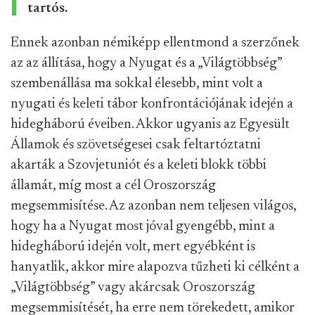
tartós.
Ennek azonban némiképp ellentmond a szerzőnek
az az állítása, hogy a Nyugat és a „Világtöbbség”
szembenállása ma sokkal élesebb, mint volt a
nyugati és keleti tábor konfrontációjának idején a
hidegháború éveiben. Akkor ugyanis az Egyesült
Államok és szövetségesei csak feltartóztatni
akarták a Szovjetuniót és a keleti blokk többi
államát, míg most a cél Oroszország
megsemmisítése. Az azonban nem teljesen világos,
hogy ha a Nyugat most jóval gyengébb, mint a
hidegháború idején volt, mert egyébként is
hanyatlik, akkor mire alapozva tűzheti ki célként a
„Világtöbbség” vagy akárcsak Oroszország
megsemmisítését, ha erre nem törekedett, amikor