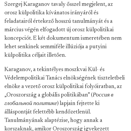
Szergej Karaganov tavaly ősszel megjelent, az
orosz külpolitika kívánatos irányáról és
feladatairól értekező hosszú tanulmányát és a
március végén elfogadott új orosz külpolitikai
koncepciót. E két dokumentum ismeretében nem
lehet senkinek semmiféle illúziója a putyini
külpolitika céljait illetően.
Karaganov, a tekintélyes moszkvai Kül- és
Védelempolitikai Tanács elnökségének tiszteletbeli
elnöke a vezető orosz külpolitikai folyóiratban, az
„Oroszország a globális politikában” (
Россия в
глобальной политике
) lapjain fejtette ki
álláspontját felettébb kendőzetlenül.
Tanulmányának alaptézise, hogy annak a
korszaknak, amikor Oroszország igyekezett