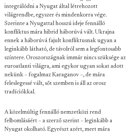
integrálódni a Nyugat által létrehozott
világrendbe, egyszer és mindenkorra vége.
Szerinte a Nyugattal hosszú ideje fennálló
konfliktus mára hibrid háborúvá vált. Ukrajna
ennek a háborúvá fajult konfliktusnak ugyan a
leginkább látható, de távolról sem a legfontosabb
színtere. Oroszországnak immár nincs szüksége az
euroatlanti világra, ami egykor ugyan sokat adott
nekünk – fogalmaz Karaganov –, de mára
feleslegessé vált, sőt szemben is áll az orosz
tradíciókkal.
A közelmúltig fennálló nemzetközi rend
felbomlásáért – a szerző szerint – leginkább a
Nyugat okolható. Egyrészt azért, mert mára