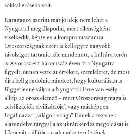
sokkal erősebb volt.
Karaganov szerint már jó ideje nem lehet a
Nyugattal megállapodni, mert ellenségként
viselkedik, képtelen a kompromisszumra.
Oroszországnak ezért is kell egyre nagyobb
távolságot tartania tőle mindenütt, a kultúra terén
is.
Az orosz elit háromszáz éven át a Nyugatra
figyelt, onnan vette át értékeit, szemléletét, de most
újra kell gondolnia mindezt, hogy kulturálisan is
függetlenné váljon a Nyugattól. Erre van esély –
állítja az orosz elemző – mert Oroszország maga is
„civilizációk civilizációja”, vagy másképpen
fogalmazva: „világok világa”.
Ennek a tézisnek
alárendelve tárgyalja az ukránkérdés
megoldását is.
Ukrajnát – állítja – csak egész területének