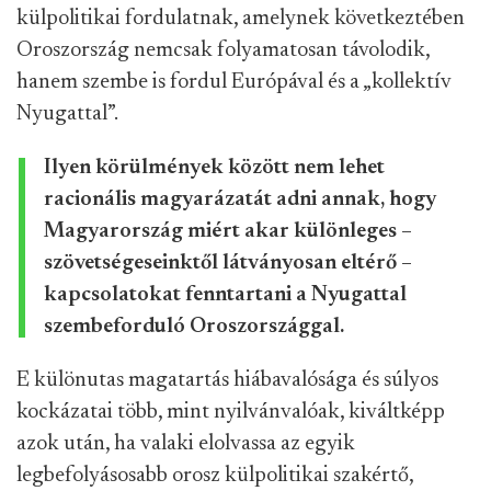
külpolitikai fordulatnak, amelynek következtében
Oroszország nemcsak folyamatosan távolodik,
hanem szembe is fordul Európával és a „kollektív
Nyugattal”.
Ilyen körülmények között nem lehet
racionális magyarázatát adni annak, hogy
Magyarország miért akar különleges –
szövetségeseinktől látványosan eltérő –
kapcsolatokat fenntartani a Nyugattal
szembeforduló Oroszországgal.
E különutas magatartás hiábavalósága és súlyos
kockázatai több, mint nyilvánvalóak, kiváltképp
azok után, ha valaki elolvassa az egyik
legbefolyásosabb orosz külpolitikai szakértő,