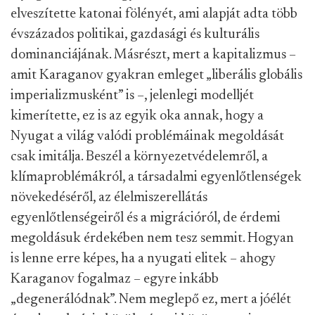
elveszítette katonai fölényét, ami alapját adta több
évszázados politikai, gazdasági és kulturális
dominanciájának. Másrészt, mert a kapitalizmus –
amit Karaganov gyakran emleget „liberális globális
imperializmusként” is –, jelenlegi modelljét
kimerítette, ez is az egyik oka annak, hogy a
Nyugat a világ valódi problémáinak megoldását
csak imitálja. Beszél a környezetvédelemről, a
klímaproblémákról, a társadalmi egyenlőtlenségek
növekedéséről, az élelmiszerellátás
egyenlőtlenségeiről és a migrációról, de érdemi
megoldásuk érdekében nem tesz semmit. Hogyan
is lenne erre képes, ha a nyugati elitek – ahogy
Karaganov fogalmaz – egyre inkább
„degenerálódnak”. Nem meglepő ez, mert a jóélét