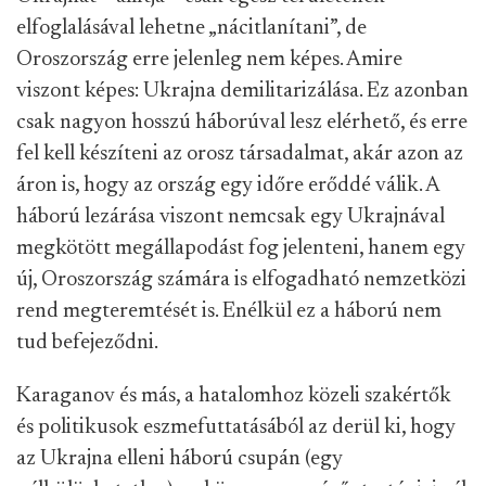
elfoglalásával lehetne „nácitlanítani”, de
Oroszország erre jelenleg nem képes. Amire
viszont képes: Ukrajna demilitarizálása. Ez azonban
csak nagyon hosszú háborúval lesz elérhető, és erre
fel kell készíteni az orosz társadalmat, akár azon az
áron is, hogy az ország egy időre erőddé válik. A
háború lezárása viszont nemcsak egy Ukrajnával
megkötött megállapodást fog jelenteni, hanem egy
új, Oroszország számára is elfogadható nemzetközi
rend megteremtését is.
Enélkül ez a háború nem
tud befejeződni.
Karaganov és más, a hatalomhoz közeli szakértők
és politikusok eszmefuttatásából az derül ki, hogy
az Ukrajna elleni háború csupán (egy