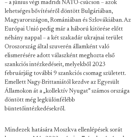
– a június végi madridi NATO-csúcson – azok
lehetséges bővítéséről döntött Bulgáriában,
Magyarországon, Romániában és Szlovákiában. Az
Európai Unió pedig már a háború kitörése előtt
néhány nappal – a két szakadár ukrajnai terület
Oroszország által szuverén államként való
elismerésére adott válaszként meghozta első
szankciós intézkedéseit, melyekből 2023
februárjáig
további
9 szankciós csomag született.
Emellett Nagy-Brittaniától kezdve az Egyesült
Államokon át a „kollektív Nyugat” számos országa
döntött még legkülönfélébb
büntetőintézkedésekről.
Mindezek hatására Moszkva ellenlépések sorát