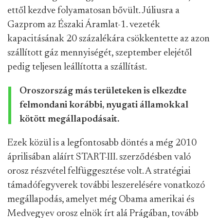
ettől kezdve folyamatosan bővült. Júliusra a
Gazprom az Északi Áramlat-1. vezeték
kapacitásának 20 százalékára csökkentette az azon
szállított gáz mennyiségét, szeptember elejétől
pedig teljesen leállította a szállítást.
Oroszország más területeken is elkezdte
felmondani korábbi, nyugati államokkal
kötött megállapodásait.
Ezek közül is a legfontosabb döntés a még 2010
áprilisában aláírt START-III. szerződésben való
orosz részvétel felfüggesztése volt. A stratégiai
támadófegyverek további leszerelésére vonatkozó
megállapodás, amelyet még Obama amerikai és
Medvegyev orosz elnök írt alá Prágában, tovább