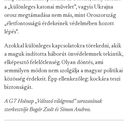
a „különleges katonai művelet”, vagyis Ukrajna
orosz megtámadása nem más, mint Oroszország
„életfontosságú érdekeinek védelmében hozott
lépés”.
Azokkal különleges kapcsolatokra törekedni, akik
a maguk indította háborút önvédelemnek tekintik,
elképesztő felelőtlenség. Olyan döntés, ami
semmilyen módon nem szolgálja a magyar politikai
közösség érdekeit. Épp ellenkezőleg: kockára teszi
biztonságát.
A G7 Holnap „Változó világrend” sorozatának
szerkesztője Bogár Zsolt és Simon Andrea.