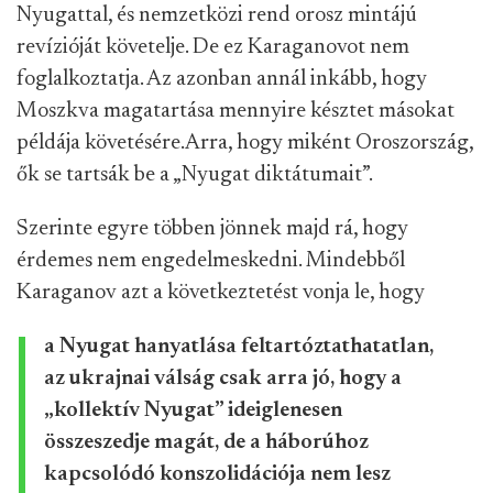
Nyugattal, és nemzetközi rend orosz mintájú
revízióját követelje. De ez Karaganovot nem
foglalkoztatja. Az azonban annál inkább, hogy
Moszkva magatartása mennyire késztet másokat
példája követésére.
Arra, hogy miként Oroszország,
ők se tartsák be a „Nyugat diktátumait”.
Szerinte egyre többen jönnek majd rá, hogy
érdemes nem engedelmeskedni. Mindebből
Karaganov azt a következtetést vonja le, hogy
a Nyugat hanyatlása feltartóztathatatlan,
az ukrajnai válság csak arra jó, hogy a
„kollektív Nyugat” ideiglenesen
összeszedje magát, de a háborúhoz
kapcsolódó konszolidációja nem lesz