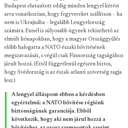
Budapest elutasított eddig minden lengyel kérést
arra vonatkozóan, hogy fegyvereket szállítson – ha
nem is Ukrajnába – legalább Lengyelország
számára. Ennél is súlyosabb ügynek
tekinthető az
elmúlt hónapokban, hogy a magyar Országgyűlés
előbb halogatta a NATO északi bővítésének
megszavazását, s végül csak Finnország tagságához
járult hozzá. (Ettől függetlenül egészen biztos,
hogy Svédország i
s az észak-atlanti szövetség tagja
lesz.)
A lengyel álláspont ebben a kérdésben
egyértelmű: a NATO bővítése régiónk
biztonságának garanciája. Ebből
következik, hogy aki nem járul hozzá a
bővítéshez, az orosz szempontok szerint