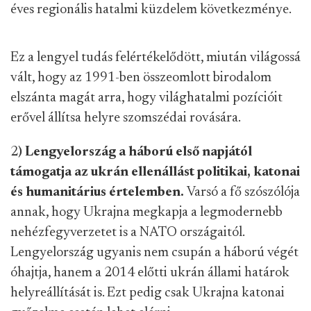
éves regionális hatalmi küzdelem következménye.
Ez a lengyel tudás felértékelődött, miután világossá
vált, hogy az 1991-ben összeomlott birodalom
elszánta magát arra, hogy világhatalmi pozícióit
erővel állítsa helyre szomszédai rovására.
2
)
Lengyelország a háború első napjától
támogatja az ukrán ellenállást politikai, katon
ai
és humanitárius értelemben
.
Varsó a fő szószóló
ja
annak, hogy Ukrajna megkapja a legmodernebb
nehézfegyverzetet is
a NATO országaitól.
Lengyelország ugyanis nem csupán a háború végét
óhajtja, hanem a 2014 előtti ukrán állami határok
helyreállítását is. Ezt pedig csak Ukrajna katonai