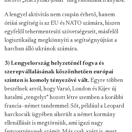
idézett „Kaczy
ński
-jóslat” megvalósulása irányába.
A lengyel aktivitás nem csupán érhető, hanem
óriási segítség is az EU és NATO számára, hiszen
egyfelől tehermentesíti szövetségeseit, másfelől
logisztikailag megkönnyíti a segítségnyújtást
a
harcban álló ukránok számára.
3)
Lengyelország helyzeténél fogva és
szerepvállalásának köszönhetően európai
szinten is komoly tényezővé vált.
Egyre többen
beszélne
k arról, hogy Varsó, London és Kijev új
hatalmi „tengelyt” hozott létre szemben a korábbi
francia–német tandemmel.
Sőt, például a Leopard
harckocsik ügyében sikerült a német kormány
ellenállását is megtörniük, ami igazi nagy
fegyverténynek számít. Már csak azért is, mert