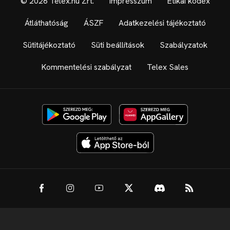
© 2026 Telex.hu Zrt.
Impresszum
Etikai kódex
Átláthatóság
ÁSZF
Adatkezelési tájékoztató
Sütitájékoztató
Süti beállítások
Szabályzatok
Kommentelési szabályzat
Telex Sales