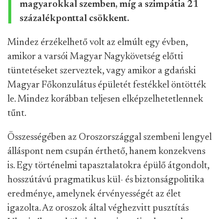
magyarokkal szemben, míg a szimpátia 21
százalékponttal csökkent.
Mindez érzékelhető volt az elmúlt egy évben,
amikor a varsói Magyar Nagykövetség előtti
tüntetéseket szerveztek, vagy
amikor a gda
ński
Magyar Fők
onzulátus épületét festékkel öntötték
le.
Mindez korábban teljesen elképzelhetetlennek
tűnt.
Összességében az Oroszországgal szembeni
lengyel
álláspont nem csupán érthető, hanem konzekvens
is. Egy történelmi tapasztalatokra épülő átgondolt,
hosszútávú pragmatikus kül- és biztonságpolitika
eredmé
nye, amelynek érvényességét az élet
igazolta. Az oroszok által véghezvitt pusztítás