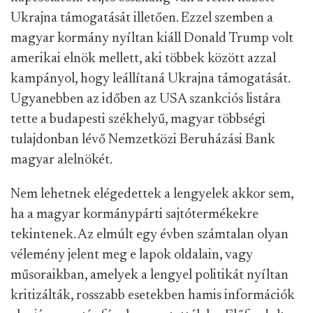
Ukrajn
a támogatását illetően.
Ezzel szemben a
magyar kormány nyíltan kiáll Donald Trump volt
amerikai elnök mellett, aki többek közö
tt azzal
kampányol, hogy leállítaná Ukrajna támogatását.
Ugyanebben az időben az USA szankciós listára
tette a budapesti székhelyű, magyar többségi
tulajdonban lévő
Nemzetközi Beruházási Bank
magyar alelnökét.
Nem lehetnek elégedettek a lengyelek akkor sem,
ha a magyar kormánypárti sajtótermékekre
tekintenek. Az elmúlt egy évben számtalan olyan
vélemény jelent meg e lapok oldalain,
vagy
műsoraikban,
amelyek a lengyel politikát nyíltan
kritizálták, rosszabb esetekben hamis információk