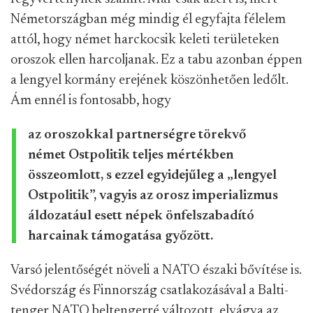
Németországban még mindig él egyfajta félelem
attól, hogy német harckocsik keleti területeken
oroszok ellen harcoljanak. Ez a tabu azonban éppen
a lengyel kormány erejének köszönhetően ledőlt.
Ám ennél is fontosabb, hogy
az oroszokkal partnerségre törekvő
német Ostpolitik teljes mértékben
összeomlott, s ezzel egyidejűleg a „lengyel
Ostpolitik”, vagyis az orosz imperializmus
áldozatául esett népek önfelszabadító
harcainak támogatása győzött.
Varsó jelentőségét növeli a NATO északi bővítése is.
Svédország és Finnország csatlakozásával a Balti-
tenger NATO beltengerré változott, elvágva az