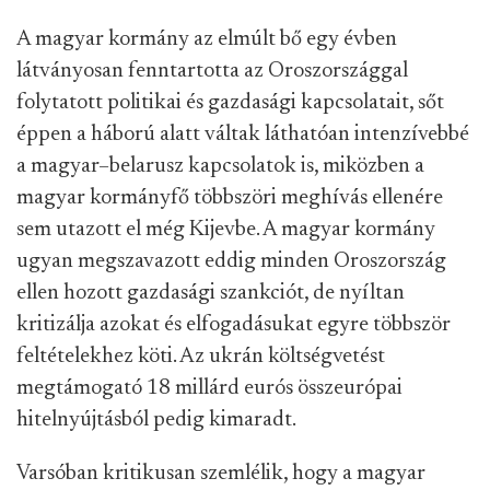
A magyar kormány
az elmúlt bő egy évben
látványosan fenntartotta az Oroszországgal
folytatott
politikai és gazdasági kapcsolatait, sőt
éppen a háború
alatt váltak láthatóan intenzívebbé
a magyar–
belarusz kapcsolatok is, miközben a
magyar kormányfő többszöri meghívás ellenére
sem utazott el még Kijevbe. A magyar kormány
ugyan megszavazott eddig minden Oroszország
ellen hozott
gazdasági szankciót, de nyíltan
kritizálja azokat és elfogadásukat egyre többször
feltételekhez köti. Az ukrán költségvetést
megtámogató 18 millárd eurós összeurópai
hitelnyújtásból pedig kimaradt.
Varsóban kritikusan szemlélik, hogy a magyar