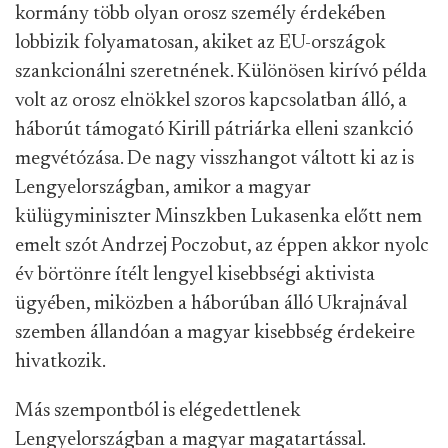
kormány több olyan orosz személy érdekében
lobbizik folyamatosan, akiket az EU-országok
szankcionálni szeretnének. Különösen kirívó példa
volt az orosz elnökkel szoros kapcsolatban álló, a
háborút támogató Kirill pátriárka elleni szankció
megvétózása. De nagy visszhangot váltott ki az is
Lengyelországban, amikor a
magyar
külügyminiszter Minszkben Lukasenka előtt
nem
emelt szót Andrzej Poczobut, az éppen akkor nyolc
év börtönre ítélt lengyel kisebbségi aktivista
ügyében, miközben a háborúban álló Ukrajnával
szemben állandóan a magyar kisebbség érdekeire
hivatkozik.
Más szempontból is elégedettlenek
Lengyelországban a magyar magatartással.