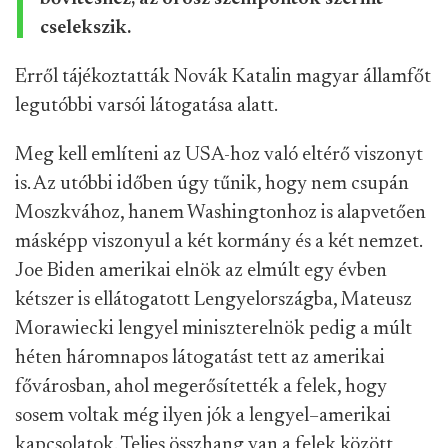
cselekszik.
Erről tájékoztatták Novák Katalin magyar államfőt
legutóbbi varsói látogatása alatt.
Meg kell említeni az USA-hoz való
eltérő viszonyt
is. Az utóbbi időben úgy tűnik, hogy nem csupán
Moszkvához, hanem Washingtonhoz is alapvetően
másképp v
iszonyul a két kormány és a két nemzet.
Joe Biden amerikai
elnök az elmúlt egy évben
kétszer is ellátogatott Lengyelországba, Mateusz
Morawiecki lengyel miniszterelnök pedig a múlt
héten háromnapos látogatást tett az amerikai
fővárosban, ahol megerősítetté
k a felek, hogy
sosem voltak még ilyen jók a lengyel–amerikai
kapcsolatok. Teljes összhang van a felek között