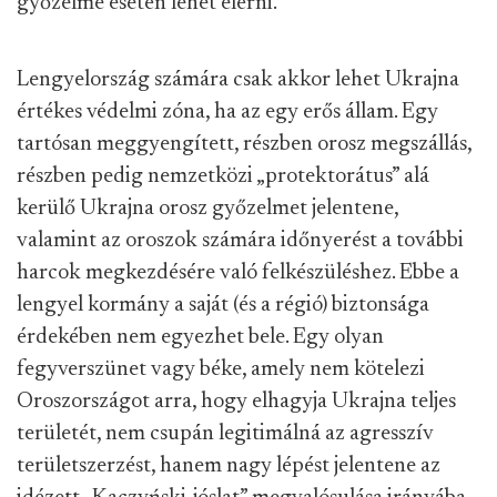
győzelme esetén leh
et elérni.
Lengyelország számára
csak akkor lehet Ukrajna
értékes védelmi zóna, ha az egy erős állam. Egy
tartósan meggyengített, részben orosz megszállás,
részben pedig nemzetközi „protektorátus”
alá
kerülő Ukrajna orosz győzelmet jelentene,
valamint az
oroszok számára időnyerés
t a további
harcok megkezdésére való felkészüléshez. Ebbe a
lengyel kormány a saját (és a régió) biztonsága
érdekében nem egyezhet bele. Egy olyan
fegyverszünet vagy béke, amely nem kötelezi
Oroszországot arra, hogy elhagyja Ukrajna teljes
területét, nem csupán legitimálná az agresszív
területszerzést, hanem nagy lépést jelentene az