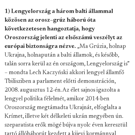
1)
Lengyelország a három balti állammal
közösen az orosz–
grúz háború óta
következetesen hangoztatja, hogy
Oroszország jelenti az elsőszámú veszélyt az
európai biztonságra nézve.
„Ma Grúzia, holnap
Ukrajna, holnapután a balti államok, és később,
talán sorra kerül az
én országom, Lengyelország is”
– mondta Lech
Kaczyński
akkori
lengyel államfő
Tbilisziben a parlament előtti demonstráción,
2008. augusztus 12-én. Az élet sajnos igazolta a
lengyel politika félelmét, amikor 2014-ben
Oroszország megtámadta Ukrajnát, elfoglalta a
Krímet, illetve két délkelet
i ukrán megyében ún.
szeparatista erők mögé bújva nyolc éven keresztül
tartó állóháborút kezdett a kijevi kormánnyal