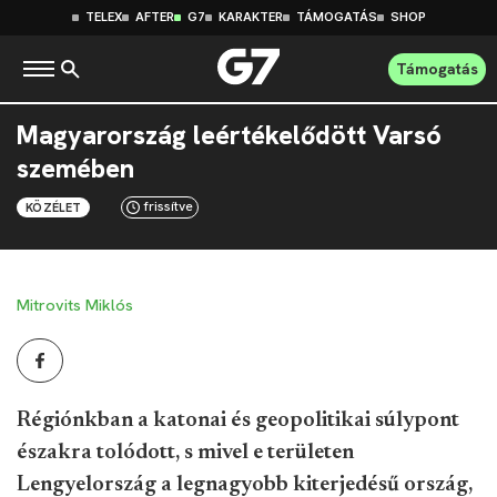
TELEX
AFTER
G7
KARAKTER
TÁMOGATÁS
SHOP
Támogatás
Magyarország leértékelődött Varsó
szemében
frissítve
KÖZÉLET
Mitrovits Miklós
Régiónkban a katonai és geopolitikai súlypont
északra tolódott, s mivel e területen
Lengyelország a legnagyobb kiterjedésű ország,