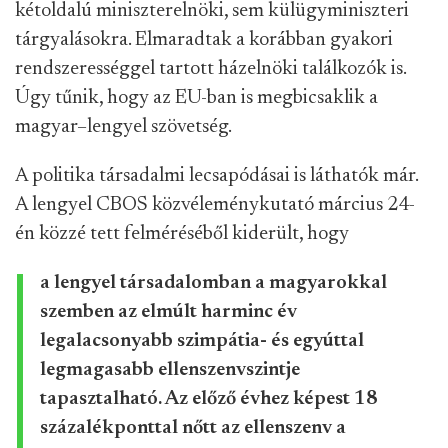
kétoldalú miniszterelnöki, sem külügyminiszteri
tárgyalásokra. Elmaradtak a korábban gyakori
rendszerességgel tartott házelnöki találkozók is.
Úgy tűnik, hogy az EU-ban is megbicsaklik a
magyar–lengyel szövetség.
A politika társadalmi lecsapódásai is láthatók már
.
A lengyel CBOS közvéleménykutató március 24-
én közzé tett felméréséből kiderült,
hogy
a lengyel társadalomban a magyarokkal
szemben az elmúlt harminc év
legalacsonyabb szimpátia- és egyúttal
legmagasabb ellenszenvszintje
tapasztalható. Az előző évhez képest 18
százalékponttal nőtt az ellenszenv a