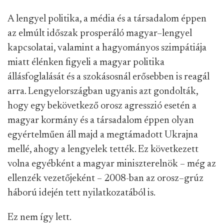
A lengyel politika, a média és a társadalom
éppen
az elmúlt időszak
prosperáló magyar–lengyel
kapcsolatai, valamint a hagyományos szimpátiája
miatt élénken figyeli a magyar politika
állásfoglalását és a szokásosnál erősebben is reagál
arra. Lengyelországban ugyanis azt gondolták,
hogy egy bekövetkező orosz agresszió esetén a
magyar kormány és a társadalom éppen olyan
egyértelműen áll majd a megtámadott Ukrajna
mellé, ahogy
a lengyelek tették. Ez következett
volna egyébként a magyar miniszterelnök – még a
z
ellenzék vezetőjeként
– 2008-ban az orosz–grúz
háború idején tett nyilatkozatából is.
Ez nem így lett.