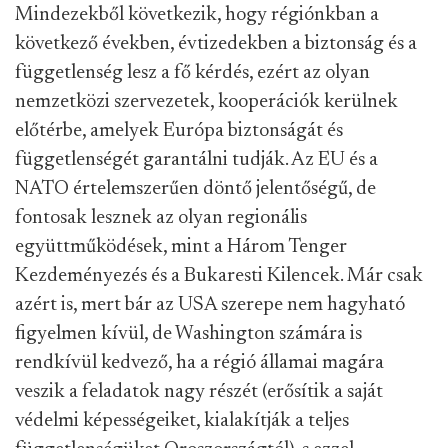
Mindezekből következik, hogy régiónkban a
következő évekbe
n, évtizedekben a biztonság és a
függetlenség
lesz a fő kérdés, ezért az olyan
nemzetközi szervezetek, kooperációk kerülnek
előtérbe, amelyek Európa biz
tonságát és
függetlenségét
garantálni tudják. Az EU és a
NATO értelemszerűen döntő jelentőségű
, de
fontosak lesznek az olyan regionális
együttműködések,
mint a Három Tenger
Kezdeményezés és a Bukaresti Kilencek. Már csak
azért is, mert bár az USA szerepe nem hagyható
figyelmen kívül, de Washington számára is
rendkívül
kedvező
, ha a régió államai magára
veszik a feladatok nagy részét
(erősítik a saját
védelmi képességeiket
, kialakítják a teljes