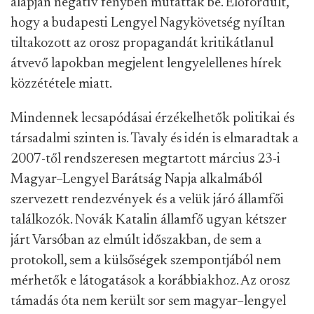
alapján negatív fénybe
n mutatták be. Előfordult,
hogy a budapesti Lengyel Nagykövetség nyíltan
tiltakozott az orosz propagandát kritikátlanul
átvevő lapokban megjelent lengyelellenes hírek
közzététele miatt.
Mindennek lecsapódásai érzékelhetők politikai és
társadalmi szinten is. Tavaly és idén is elmaradtak a
2007-től rendszeresen megtartott március 23-i
Magyar
–
Lengyel Barátság Napja alkalmából
szervezett rendezvények és a velük járó államfői
találkozók. Novák Katalin államfő ugyan kétszer
járt Varsóban az elmúlt időszakban, de sem a
protokoll, sem a külsőségek szempontjából nem
mérhetők e látogatások a
korábbiakhoz. Az orosz
támadás óta nem került sor sem magyar–lengyel