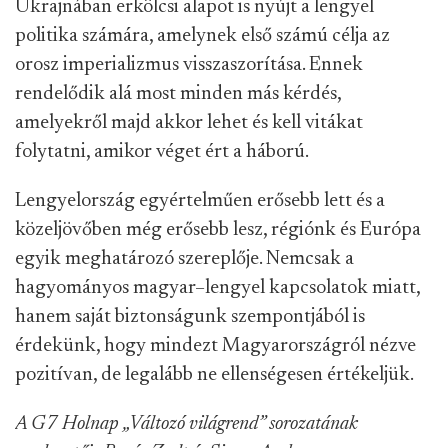
Ukrajnában erkölcsi alapot is nyújt a lengyel
politika számára, amelynek első számú célja az
orosz imperializmus visszaszorítása. Ennek
rendelődik alá most minden más kérdés,
amelyekről majd akkor lehet és kell vitákat
folytatni, amikor véget ért a háború.
Lengyelország egyértelműen erősebb lett és a
közeljövőben még erősebb lesz, régiónk és Európa
egyik meghatározó szereplője. Nemcsak a
hagyományos magyar–lengyel kapcsola
tok miatt,
hanem saját biztonságunk szempontjából is
érdekünk, hogy mindezt Magyarországról nézve
pozitívan, de legalább ne ellenségesen értékeljük.
A G7 Holnap „Változó világrend” sorozatának