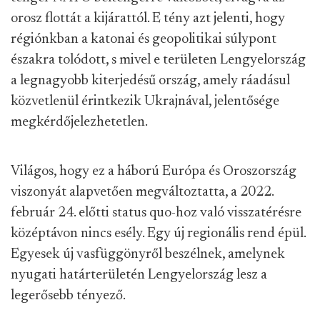
orosz flottát a kijárattól. E tény azt jelenti, hogy
régiónkban a katonai és geopolitikai súlypont
északra tolódott, s mivel e területen Lengyelország
a legnagyobb kiterjedésű ország, amely ráadásul
közvetlenül érintkezik Ukrajnával, jelentősége
megkérdőjelezhetetlen.
Világos, hogy
ez a háború Európa és Oroszország
viszonyát alapvetően megváltoztatta, a 2022.
február 24. előtti
status quo-hoz való visszatérésre
középtávon nincs esély. E
gy új regionális rend épül.
Egyesek új vasfüggönyről beszélnek, amelynek
nyugati határterületén Lengyelország
lesz
a
legerősebb tényező.