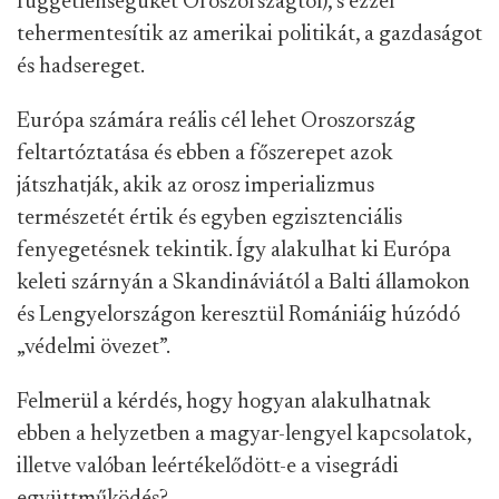
függetlenségüket Oroszországtól), s ezzel
tehermentesítik az amerikai politikát, a gazdaságot
és hadsereget.
Európa számára reális cél lehet Oroszország
felt
artóztatása és ebben a főszerepet azok
játszhatják, akik az orosz imperializmus
természetét értik és egyben egzisztenciális
fenyegetésnek tekintik. Így alakulhat ki Európa
keleti szárnyán a Skandináviától a Balti államokon
és Lengyelországon kereszt
ül Romániáig húzódó
„védelmi övezet”.
Felmerül a kérdés, hogy hogyan alakulhatnak
ebben a helyzetben a magyar-lengyel kapcsolatok,
illetve valóban leértékelődött-e a visegrádi