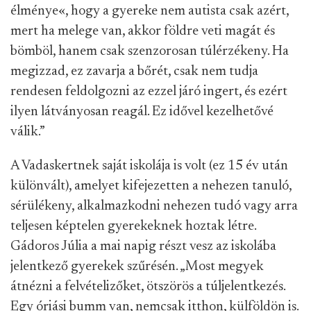
élménye«, hogy a gyereke nem autista csak azért,
mert ha melege van, akkor földre veti magát és
bömböl, hanem csak szenzorosan túlérzékeny. Ha
megizzad, ez zavarja a bőrét, csak nem tudja
rendesen feldolgozni az ezzel járó ingert, és ezért
ilyen látványosan reagál. Ez idővel kezelhetővé
válik.”
A Vadaskertnek saját iskolája is volt (ez 15 év után
különvált), amelyet kifejezetten a nehezen tanuló,
sérülékeny, alkalmazkodni nehezen tudó vagy arra
teljesen képtelen gyerekeknek hoztak létre.
Gádoros Júlia a mai napig részt vesz az iskolába
jelentkező gyerekek szűrésén. „Most megyek
átnézni a felvételizőket, ötszörös a túljelentkezés.
Egy óriási bumm van, nemcsak itthon, külföldön is.