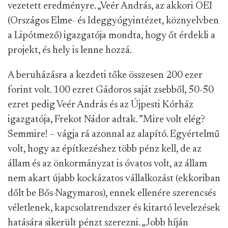
vezetett eredményre. „Veér András, az akkori OEI
(Országos Elme- és Ideggyógyintézet, köznyelvben
a Lipótmező) igazgatója mondta, hogy őt érdekli a
projekt, és hely is lenne hozzá.
A beruházásra a kezdeti tőke összesen 200 ezer
forint volt. 100 ezret Gádoros saját zsebből, 50-50
ezret pedig Veér András és az Újpesti Kórház
igazgatója, Frekot Nádor adtak
. ”Mire volt elég?
Semmire! – vágja rá azonnal az alapító. Egyértelmű
volt, hogy az építkezéshez több pénz kell, de az
állam és az önkormányzat is óvatos volt, az állam
nem akart újabb kockázatos vállalkozást (ekkoriban
dőlt be Bős-Nagymaros), ennek ellenére szerencsés
véletlenek, kapcsolatrendszer és kitartó levelezések
hatására sikerült pénzt szerezni. „Jobb híján