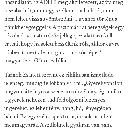
használatát, az ADHD még alig létezett, azóta meg
kiszabadult, mint egy szellem a palackból, amit
nem lehet visszagyömöszölni. Ugyanez történt a
pánikbetegséggel is. A pszichiátriai betegségek egy
részének van »fertőző« jellege, ez alatt azt kell
érteni, hogy ha sokat beszélünk róla, akkor egyre
többen ismerik fel magukban a kórképet”-
magyarázza Gádoros Júlia.
Tárnok Zsanett szerint ez ciklikusan ismétlődő
jelenség, mindig fellobban valami. „Gyerekvonalon
nagyon látványos a szenzoros érzékenység, amikor
a gyerek nehezen tud feldolgozni bizonyos
ingereket, ez lehet fény, hang, hő, lényegében
bármi. Ez egy széles spektrum, de sok mindent
megmagyaráz. A szülőknek gyakran van »aha