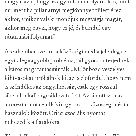
magyarázni, hogy az agyunk nem olyan okos, mint
mi, mert ha pillanatnyi megkönnyebbülést érez
akkor, amikor valaki mondjuk megvágja magát,
akkor megjegyzi, hogy ez jó, és beindul egy
rátanulási folyamat.”
A szakember szerint a közösségi média jelenleg az
egyik legnagyobb probléma, túl gyorsan terjednek
a káros magatartásminták. „Különböző veszélyes
kihívásokat próbálnak ki, az is előfordul, hogy nem
is szándékos az öngyilkosság, csak egy rosszul
sikerült challenge áldozata lett. Aztán ott van az
anorexia, ami rendkívül gyakori a közösségimédia-
használók között. Óriási szociális nyomás
nehezedik a fiatalokra.”