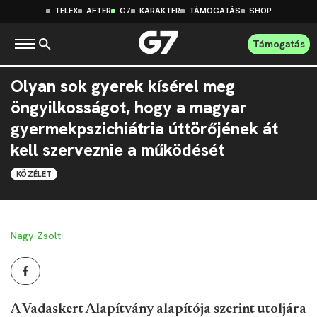
TELEX
AFTER
G7
KARAKTER
TÁMOGATÁS
SHOP
Támogatás
Olyan sok gyerek kísérel meg
öngyilkosságot, hogy a magyar
gyermekpszichiátria úttörőjének át
kell szerveznie a működését
KÖZÉLET
Nagy Zsolt
A Vadaskert Alapítvány alapítója szerint utoljára