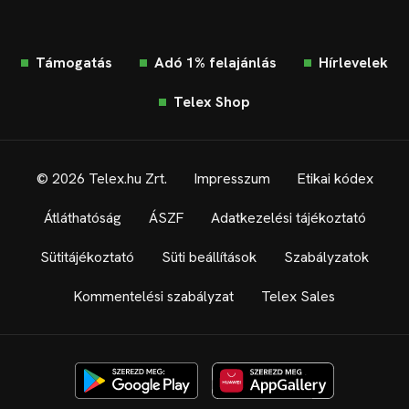
Támogatás
Adó 1% felajánlás
Hírlevelek
Telex Shop
© 2026 Telex.hu Zrt.
Impresszum
Etikai kódex
Átláthatóság
ÁSZF
Adatkezelési tájékoztató
Sütitájékoztató
Süti beállítások
Szabályzatok
Kommentelési szabályzat
Telex Sales