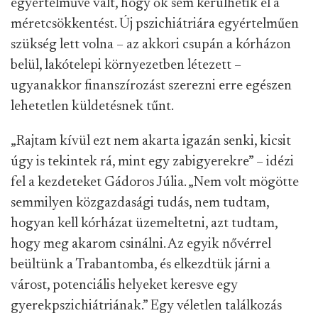
egyértelművé vált, hogy ők sem kerülhetik el a
méretcsökkentést. Új pszichiátriára egyértelműen
szükség lett volna – az akkori csupán a kórházon
belül, lakótelepi környezetben létezett –
ugyanakkor finanszírozást szerezni erre egészen
lehetetlen küldetésnek tűnt.
„Rajtam kívül ezt nem akarta igazán senki, kicsit
úgy is tekintek rá, mint egy zabigyerekre” – idézi
fel a kezdeteket Gádoros Júlia. „Nem volt mögötte
semmilyen közgazdasági tudás, nem tudtam,
hogyan kell kórházat üzemeltetni, azt tudtam,
hogy meg akarom csinálni. Az egyik nővérrel
beültünk a Trabantomba, és elkezdtük járni a
várost, potenciális helyeket keresve egy
gyerekpszichiátriának.” Egy véletlen találkozás