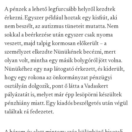
A pénzek a lehető legfurcsább helyről kezdtek
érkezni. Egyszer például hoztak egy kisfiút, aki
nem beszélt, az autizmus tüneteit mutatta. Nem
sokkal a beérkezése után egyszer csak nyoma
veszett, majd talpig kormosan előkerült – a
személyzet elkezdte Nünükének becézni, mert
olyan volt, mintha egy másik bolygóról jött volna.
Nünükéhez egy nap látogató érkezett, és kiderült,
hogy egy rokona az önkormányzat pénzügyi
osztályán dolgozik, pont ő látta a Vadaskert
pályázatát is, melyet már épp lesöpörni készültek
pénzhiány miatt. Egy kiadós beszélgetés után végül
találtak rá fedezetet.