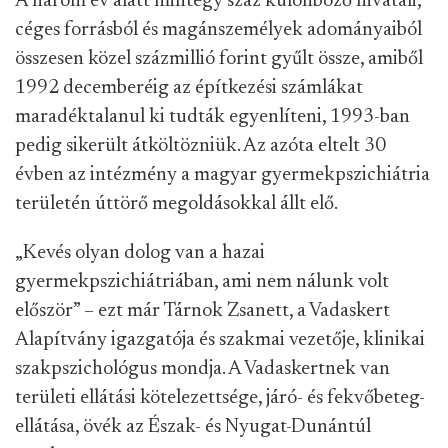
A három év alatt mintegy száz különböző hivatali,
céges forrásból és magánszemélyek adományaiból
összesen közel százmillió forint gyűlt össze, amiből
1992 decemberéig az építkezési számlákat
maradéktalanul ki tudták egyenlíteni, 1993-ban
pedig sikerült átköltözniük. Az azóta eltelt 30
évben az intézmény a magyar gyermekpszichiátria
területén úttörő megoldásokkal állt elő.
„Kevés olyan dolog van a hazai
gyermekpszichiátriában, ami nem nálunk volt
először” – ezt már Tárnok Zsanett, a Vadaskert
Alapítvány igazgatója és szakmai vezetője, klinikai
szakpszichológus mondja. A Vadaskertnek van
területi ellátási kötelezettsége, járó- és fekvőbeteg-
ellátása, övék az Észak- és Nyugat-Dunántúl