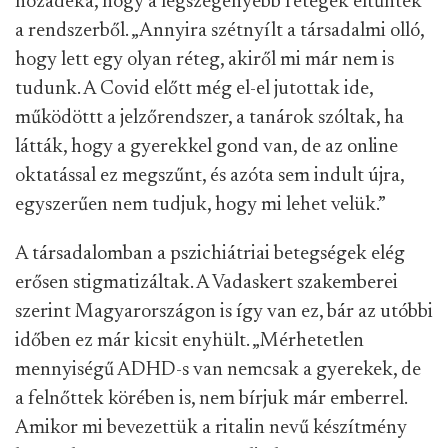
hozadéka, hogy a legszegényebb rétegek eltűntek
a rendszerből. „Annyira szétnyílt a társadalmi olló,
hogy lett egy olyan réteg, akiről mi már nem is
tudunk. A Covid előtt még el-el jutottak ide,
működöttt a jelzőrendszer, a tanárok szóltak, ha
látták, hogy a gyerekkel gond van, de az online
oktatással ez megszűnt, és azóta sem indult újra,
egyszerűen nem tudjuk, hogy mi lehet velük.”
A társadalomban a pszichiátriai betegségek elég
erősen stigmatizáltak. A Vadaskert szakemberei
szerint Magyarországon is így van ez, bár az utóbbi
időben ez már kicsit enyhült. „Mérhetetlen
mennyiségű ADHD-s van nemcsak a gyerekek, de
a felnőttek körében is, nem bírjuk már emberrel.
Amikor mi bevezettük a ritalin nevű készítmény