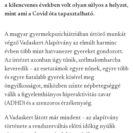
a kilencvenes években volt olyan súlyos a helyzet,
mint ami a Covid óta tapasztalható.
A magyar gyermekpszichiátriában úttörő munkát
végző Vadaskert Alapítvány az elmúlt harminc
évben több mint hatvanezer gyereket gondozott.
Az intézet azonban úgy tűnik, szélmalomharcba
keveredik – az esetszámok egyre nőnek, egyre több
és egyre fiatalabb gyerek kísérel meg
öngyilkosságot, miközben szinte népbetegséggé
válik a figyelemhiányos hiperaktivitás-zavar
(ADHD) és a szenzoros érzékenység.
A Vadaskert látott már mindent – az alapítvány
története a rendszerváltás előtti időkig nyúlik