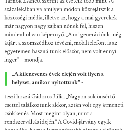
Tárnok Zsanett szerint az eseteik több mint 70
százalékában valamilyen módon közrejátszik a
közösségi média, illetve az, hogy a mai gyerekek
már nagyon nagy zajban nőnek fel, hiszen
mindenhol van képernyő. „A mi generációnk még
átjárt a szomszédhoz tévézni, mobiltelefont is az
egyetemen használtunk először, nem volt ennyi
inger” – mondja.
„A kilencvenes évek elején volt ilyen a
helyzet, amikor nyitottunk” -
teszi hozzá Gádoros Júlia. „Nagyon sok önsértő
esettel találkoztunk akkor, aztán volt egy átmeneti
csökkenés. Most megint olyan, mint a
rendszerváltás idején.” A Covid-járvány egyik