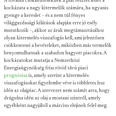
A további csökkentéseknek a piacvesztés lehet a
kockázata a nagy kitermelők számára, ha ugyanis
gyenge a kereslet – és a nem túl fényes
világgazdasági kilátások alapján erre jó esély
mutatkozik –, akkor az árak megtámasztásához
olyan kitermelés-visszafogás kell, ami jelentősen
csökkentené a bevételeket, miközben más termelők
benyomulhatnak a szabadon hagyott piacokra. A
kockázatokat mutatja a Nemzetközi
Energiaügynökség friss rövid távú piaci
prognózisa
is, amely szerint a kitermelés-
visszafogásokat figyelembe véve is többletes lesz
idén az olajpiac. A szervezet nem számít arra, hogy
drágulna idén az olaj a mostani szintről, amely
egyébként nagyjából a március elejinek felel meg.