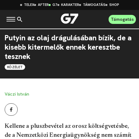
TELEX
AFTER
G7
KARAKTER
TÁMOGATÁS
SHOP
Támogatás
Putyin az olaj drágulásában bízik, de a
kisebb kitermelők ennek keresztbe
tesznek
KÖZÉLET
Váczi István
Kellene a pluszbevétel az orosz költségvetésbe,
de a Nemzetközi Energiaügynökség nem számít