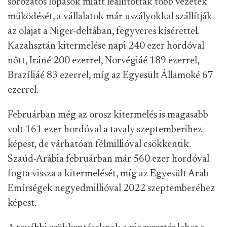
sorozatos lopások miatt leállították több vezeték
működését, a vállalatok már uszályokkal szállítják
az olajat a Niger-deltában, fegyveres kísérettel.
Kazahsztán kitermelése napi 240 ezer hordóval
nőtt, Iráné 200 ezerrel, Norvégiáé 189 ezerrel,
Brazíliáé 83 ezerrel, míg az Egyesült Államoké 67
ezerrel.
Februárban még az orosz kitermelés is magasabb
volt 161 ezer hordóval a tavaly szeptemberihez
képest, de várhatóan félmillióval csökkentik.
Szaúd-Arábia februárban már 560 ezer hordóval
fogta vissza a kitermelését, míg az Egyesült Arab
Emírségek negyedmillióval 2022 szeptemberéhez
képest.