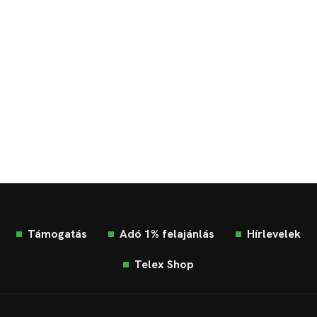
Támogatás
Adó 1% felajánlás
Hírlevelek
Telex Shop