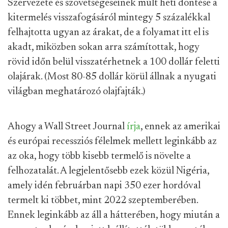
Szervezete és szövetségeseinek múlt heti döntése a
kitermelés visszafogásáról mintegy 5 százalékkal
felhajtotta ugyan az árakat, de a folyamat itt el is
akadt, miközben sokan arra számítottak, hogy
rövid időn belül visszatérhetnek a 100 dollár feletti
olajárak. (Most 80-85 dollár körül állnak a nyugati
világban meghatározó olajfajták.)
Ahogy a Wall Street Journal
írja
, ennek az amerikai
és európai recessziós félelmek mellett leginkább az
az oka, hogy több kisebb termelő is növelte a
felhozatalát. A legjelentősebb ezek közül Nigéria,
amely idén februárban napi 350 ezer hordóval
termelt ki többet, mint 2022 szeptemberében.
Ennek leginkább az áll a hátterében, hogy miután a