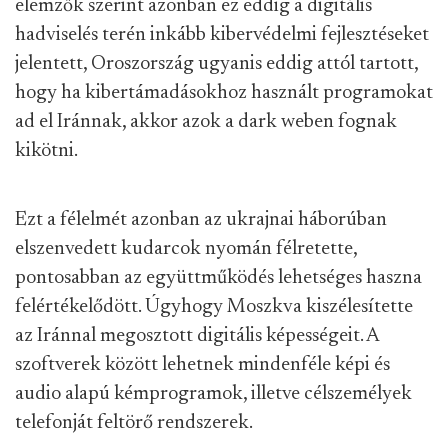
elemzők szerint azonban ez eddig a digitális
hadviselés terén inkább kibervédelmi fejlesztéseket
jelentett, Oroszország ugyanis eddig attól tartott,
hogy ha kibertámadásokhoz használt programokat
ad el Iránnak, akkor azok a dark weben fognak
kikötni.
Ezt a félelmét azonban az ukrajnai háborúban
elszenvedett kudarcok nyomán félretette,
pontosabban az együttműködés lehetséges haszna
felértékelődött. Úgyhogy Moszkva kiszélesítette
az Iránnal megosztott digitális képességeit. A
szoftverek között lehetnek mindenféle képi és
audio alapú kémprogramok, illetve célszemélyek
telefonját feltörő rendszerek.