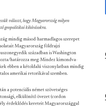
essük választ, hogy Magyarország milyen
tő geopolitikai kihívásokra.
zág mindig másod-harmadlagos szerepet
solatait Magyarország földrajzi
 huszonegyedik században is Washington
tározta/határozza meg. Mindez kimondva-
dekek ebben a kétoldalú viszonylatban mindig
talo
s amerikai retorikával szemben.
után a potenciális német szövetséges
tonsági, elkülönítő övezet (
cordon
ély érdeklődés kereteit Magyarországgal