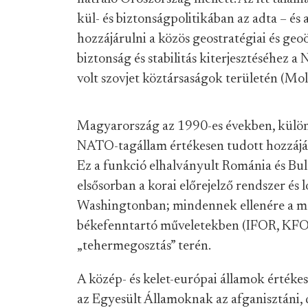
kül- és biztonságpolitikában az adta – é
hozzájárulni a közös geostratégiai és ge
biztonság és stabilitás kiterjesztéséhez a
volt szovjet köztársaságok területén (Mo
Magyarország az 1990-es években, különös
NATO-tagállam értékesen tudott hozzáj
Ez a funkció elhalványult Románia és B
elsősorban a korai előrejelző rendszer és
Washingtonban; mindennek ellenére a mag
békefenntartó műveletekben (IFOR, KFOR)
„tehermegosztás” terén.
A közép- és kelet-európai államok értékes
az Egyesült Államoknak az afganisztáni, 