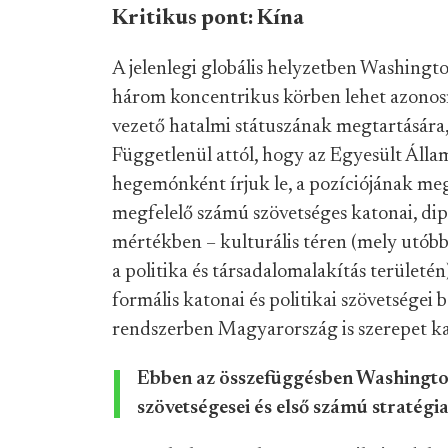
Kritikus pont: Kína
A jelenlegi globális helyzetben Washingt
három koncentrikus körben lehet azonosít
vezető hatalmi státuszának megtartására, i
Függetlenül attól, hogy az Egyesült Álla
hegemónként írjuk le, a pozíciójának me
megfelelő számú szövetséges katonai, dipl
mértékben – kulturális téren (mely utóbb
a politika és társadalomalakítás területén
formális katonai és politikai szövetségei 
rendszerben Magyarország is szerepet kap
Ebben az összefüggésben Washington
szövetségesei és első számú stratégia