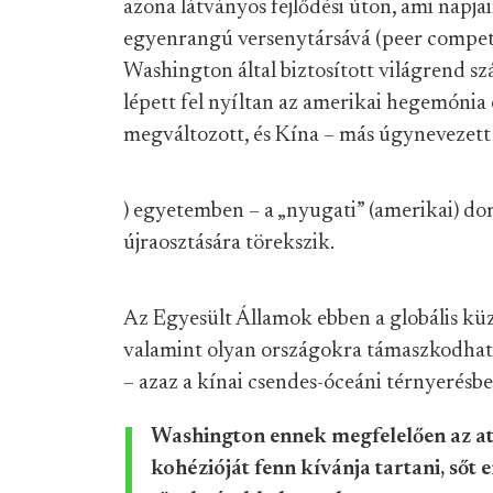
azon
a
látványos fejlődési úton, ami napj
egyenrangú versenytársává (
peer compet
Washington által biztosított világrend s
lépett fel nyíltan az amerikai hegemónia 
megváltozott, és Kína – más úgynevezett
) egyetemben – a „nyugati” (amerikai) do
újraosztására törekszik.
Az Egyesült Államok ebben a globális küz
valamint olyan országokra támaszkodhat,
– azaz a kínai csendes-óceáni térnyerésbe
Washington ennek megfelelően az atl
kohézióját fenn kívánja tartani, sőt