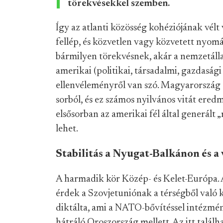
törekvésekkel szemben.
Így az atlanti közösség kohéziójának vélt 
fellép, és közvetlen vagy közvetett nyomá
bármilyen törekvésnek, akár a nemzetálla
amerikai (politikai, társadalmi, gazdasági
ellenvéleményről van szó. Magyarország
sorból, és ez számos nyilvános vitát ere
elsősorban az amerikai fél által generált
„
lehet.
Stabilitás a Nyugat-Balkánon és a
A harmadik kör Közép- és Kelet-Európa.
érdek a Szovjetuniónak a térségből való 
diktálta, ami a NATO-bővítéssel
intézmén
hátráló Oroszország mellett. Az itt találh