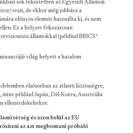
ainkban sok tekintetben az Egyesült Államok
itor
)
teszi, de ekkor még jobbára a
zámára előnyös elemeit haszná
lta ki, és nem
ellen. Ez a helyzet fokozatosan
 revizionista államokkal (például BRICS
*
minanciájú világ helyett a hatalom
delemben elsősorban az atlanti közösségre,
 mint például Japán, Dél-Korea, Ausztrália
n ellenérdekeltekre.
anti térség és azon belül az EU
 erősíteni az azt megbontani próbáló