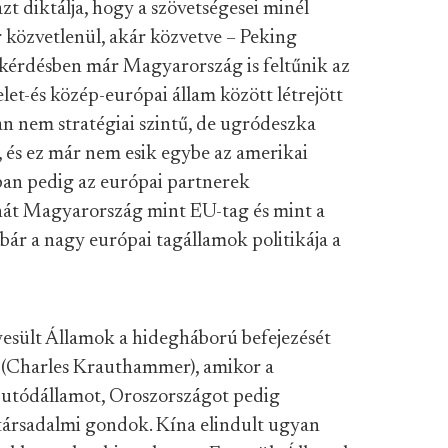
azt diktálja, hogy a szövetségesei minél
 közvetlenül, akár közvetve – Peking
kérdésben már Magyarország is feltűnik az
let-és kö
zép-európai állam
között létrejött
n nem stratégiai szintű, de ugródeszka
, és ez már nem esik egybe az amerikai
ban pedig az európai pa
rtnerek
ehát Magyarország mint EU-tag és mint a
ár a nagy európai tagállamok politikája a
esült Államok a hidegháború befejezését
(Charles Krauthammer), amikor a
b utódállamot, Oroszországot pedig
tá
rsadalmi gondok. Kína elindult ugyan