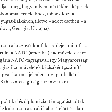
s adja – meg, hogy milyen mértékben képesek
oökönómiai érdekekhez, többek közt a
 Nyugat-Balkánon, illetve – adott esetben – a
ldova, Georgia, Ukrajna).
en a koszovói konfliktus idején mint friss
árulni a NATO
(amerikai) hadműveletekhez.
ulgária NATO-tagságával; így Magyarország
 logisztikai műveletek bázisaként
„számít”
yar katonai jelenlét a n
yugat-balkáni
 hasznos segítség a transzatlanti
 politikai és diplomáciai támogatást adtak
de különösen az irak
i háború előtt és alatt