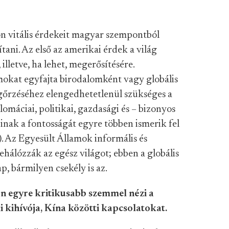
on vitális érdekeit magyar szempontból
ani. Az első az amerikai érdek a világ
lletve, ha lehet, megerősítésére.
mokat egyfajta birodalomként vagy globális
gőrzéséhez elengedhetetlenül szükséges a
omáciai, politikai, gazdas
ági és – bizonyos
inak a fontosságát egyre többen ismerik fel
). Az Egyesült Államok informális és
behálózzák az egész világot; ebbe
n a globális
, bármilyen csekély is az.
 egyre kritikusabb szemmel nézi a
i kihívója, Kína közötti kapcsolatokat.