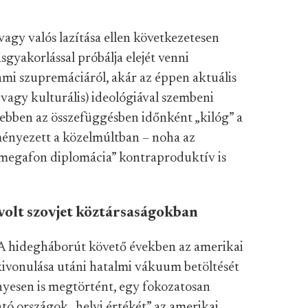
vagy valós lazítása ellen következetesen
sgyakorlással próbálja elejét venni
mi szupremáciáról, akár az éppen aktuális
 vagy kulturális) ideológiával szembeni
 ebben az összefüggésben időnként
„
kilóg” a
dményezett a közelmúltban – noha az
megafon diplomácia” kontraproduktív is
 volt szovjet köztársaságokban
A hidegháborút követő években az amerikai
kivonulása utáni hatalmi vákuum betöltését
yesen is megtörtént, egy fokozatosan
ató országok „helyi értékét” az amerikai