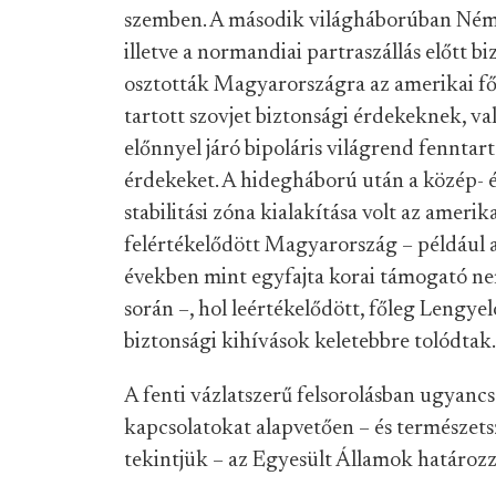
szemben. A második világháborúban Ném
illetve a normandiai partraszállás előtt 
osztották Magyarországra az amerikai f
tartott szovjet biztonsági érdekeknek
, v
előnnyel járó
bipoláris világrend fenntar
érdekeket. A hidegháború után a közép- é
stabilitási zóna kialakítása volt az amerik
felértékelődött Magyarország – például 
években mint egyfajta korai támogató n
során –, hol leértékelődött, főleg Lengye
biztonsági kihívások keletebbre tolódtak.
A fenti vázlatszerű felsorolásban ugyan
kapcsolatokat alapvetően – és természet
tekintjük – az Egyesült Államok határoz