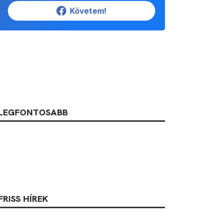
Követem!
LEGFONTOSABB
FRISS HÍREK