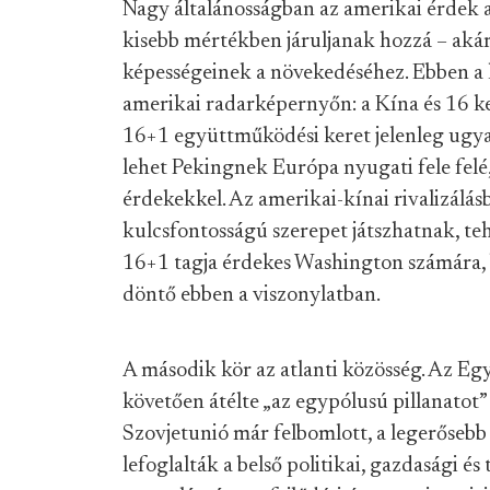
Nagy általánosságban az ameri
kai érdek 
kisebb mértékben járuljanak hozzá – akár
képességeinek a növekedéséhez. Ebben a 
amerikai radarképernyőn: a Kína és 16 ke
16+1 együttműködési keret jelenleg ugya
lehet Pekingnek Európa nyugati fele felé
érdekekkel.
Az amerikai-kínai rivalizálás
kulcsfontosságú szerepet játszhatnak, t
16+1 tagja érdekes Washington számára, b
döntő ebben a viszonylatban.
A második kör az atlanti közösség. Az E
gy
követően átélte
„az egypólusú pillanatot”
Szovjetunió már felbomlott, a legerőseb
lefoglalták a belső politikai, gazdasági és 