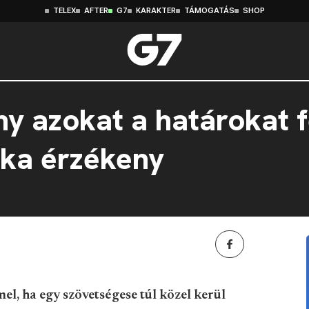
TELEX
AFTER
G7
KARAKTER
TÁMOGATÁS
SHOP
 azokat a határokat f
ka érzékeny
l, ha egy szövetségese túl közel kerül