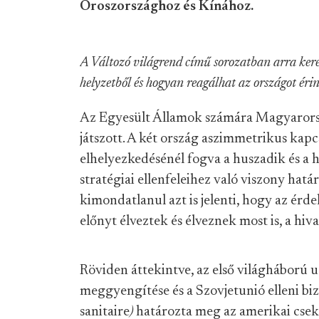
Oroszországhoz és Kínához.
A Változó világrend című sorozatban arra ker
helyzetből és hogyan reagálhat az országot érin
Az Egyesült Államok számára Magyarors
játszott. A két ország aszimmetrikus kapc
elhelyezkedésénél fogva a huszadik és a
stratégiai ellenfeleihez való viszony ha
kimondatlanul azt is jelenti, hogy az ér
előnyt élveztek és élveznek most is, a hiva
Röviden áttekintve
, az első világháború 
meggyengítése és a Szovjetunió elleni biz
sanitaire
)
határozta meg az amerikai csek