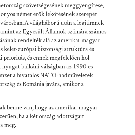
etország szövetségesének meggyengítése,
bizonyos német erők lekötésének szerepét
ő
városban. A világháború után a legitimnek
alamint az Egyesült Államok számára számos
tásának rendelték alá az amerikai-magyar
s kelet-európai biztonsági struktúra és
ai p
rioritás, és ennek megfelelően hol
a nyugat-balkáni válságban az 1990-es
emzet a hivatalos NATO-hadműveletek
lország és Románia javára,
amikor a
csak benne van, hogy az amerikai-magyar
szerűen
, ha a két ország adottságait
za meg.