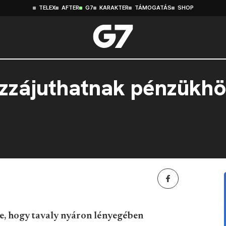
TELEX
AFTER
G7
KARAKTER
TÁMOGATÁS
SHOP
zzájuthatnak pénzükhö
te, hogy tavaly nyáron lényegében