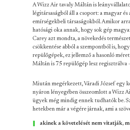
A Wizz Air tavaly Máltán is leányvállalato
légitársaságból áll a csoport: a magyar és 
emírségekbeli társaságokból. Amikor arr
hatósági oka annak, hogy sok gép magyar 
Carey azt mondta, a növekedés természetes
csökkentése abból a szempontból is, hogy
repülőgépek, ez jellemző a hasonló méret
Máltán is 75 repülőgép lesz regisztrálva –
Miután megérkezett, Váradi József egy ké
nyáron lényegében összeomlott a Wizz Ai
ügyek még mindig ennek tudhatók be. Sz
hetekben már a végére járnak, ami a szöv
akinek a követelését nem vitatják, 