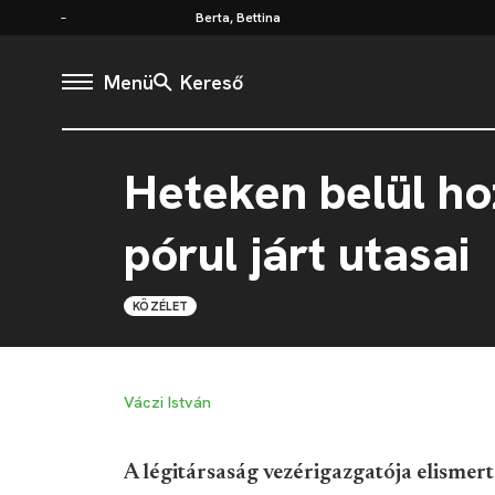
Berta, Bettina
Menü
Kereső
Heteken belül ho
pórul járt utasai
KÖZÉLET
Váczi István
A légitársaság vezérigazgatója elismer