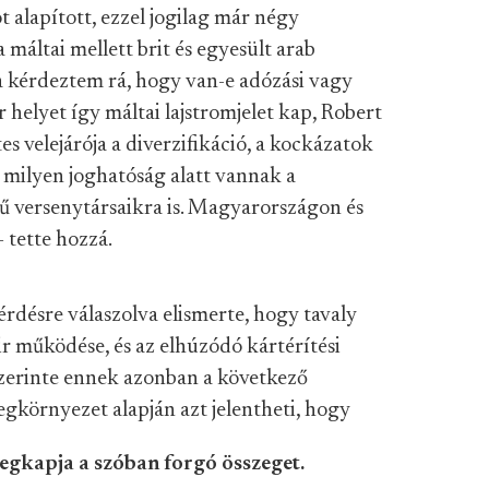
t alapított, ezzel jogilag már négy
a máltai mellett brit és egyesült arab
a kérdeztem rá, hogy van-e adózási vagy
helyet így máltai lajstromjelet kap, Robert
 velejárója a diverzifikáció, a kockázatok
 milyen joghatóság alatt vannak a
ű versenytársaikra is. Magyarországon és
 tette hozzá.
rdésre válaszolva elismerte, hogy tavaly
r működése, és az elhúzódó kártérítési
erinte ennek azonban a következő
egkörnyezet alapján azt jelentheti, hogy
megkapja a szóban forgó összeget.