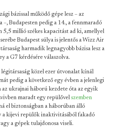
zági bázissal működő gépe lesz – az
 –, Budapesten pedig a 14., a fennmaradó
5,5 millió székes kapacitást ad ki, amellyel
erébe Budapest súlya is jelentős a Wizz Air
a társaság harmadik legnagyobb bázisa lesz a
y a G7 kérdésére válaszolva.
a légitársaság közel ezer útvonalat kínál
mát pedig a következő egy évben a jelenlegi
m az ukrajnai háború kezdete óta az egyik
 Lvivben maradt egy repülővel
szemben
ná el biztonságban a háborúban álló
 a kijevi repülők inaktivitásából fakadó
agy a gépek tulajdonosa viseli.