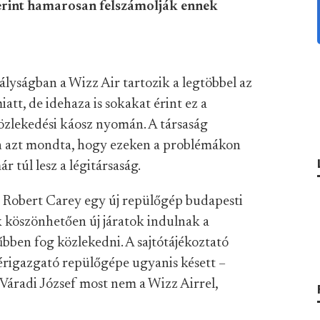
erint hamarosan felszámolják ennek
rályságban a Wizz Air tartozik a legtöbbel az
iatt, de idehaza is sokakat érint ez a
közlekedési káosz nyomán. A társaság
ón azt mondta, hogy ezeken a problémákon
 túl lesz a légitársaság.
e, Robert Carey egy új repülőgép budapesti
ek köszönhetően új járatok indulnak a
bben fog közlekedni. A sajtótájékoztató
ezérigazgató repülőgépe ugyanis késett –
Váradi József most nem a Wizz Airrel,