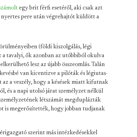
számolt
egy brit férfi esetéről, aki csak azt
 nyertes pere után végrehajtót küldött a
örülményeiben (földi kiszolgálás, légi
t a tavalyi, ők azonban az utóbbiból okulva
lkerülhető lesz az újabb összeomlás. Talán
evésbé van kicentizve a pilóták és légiutas-
 az a veszély, hogy a késések miatt kifutnak
l, és a napi utolsó járat személyzet nélkül
ai személyzetének létszámát megduplázták
tot is megerősítették, hogy jobban tudjanak
érigazgató szerint más intézkedésekkel