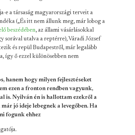
a-e a társaság magyarországi terveit a
ndéka („És itt nem állunk meg, már lobog a
elő beszédében
, az állami vásárlásokkal
sorával utalva a reptérre), Váradi József
tezik és repül Budapestről, már legalább
sa, így ő ezzel különösebben nem
os, hanem hogy milyen fejlesztéseket
tem ezen a fronton rendben vagyunk,
 is. Nyilván én is hallottam ezekről a
m már jó ideje lebegnek a levegőben. Ha
lni fogunk ehhez
gatója.