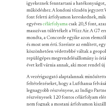
igyekeznek fenntartani a hatékonyságot,
működéshez. A londoni tőzsdén jegyzett W
font feletti árfolyamon kereskednek, m
egyéves
célárfolyama
csak 20,5 font, azaz
masszívan túlértékelt a Wizz Air. A G7 er
mondta, a Concorde egyike azon elemzőkn
és most sem érti. Szerinte az említett, eg
köszönhetően védettebbé váltak a geopol
repülőgépes megrendelésállomány is óriás
évet kell várnia annak, aki most rendel új
A vezérigazgató alaptalannak minősített
feltételezéseket, hogy a Lufthansa felvásá
legnagyobb részvényese, az Indigo Partne
részvényesek 120 fontos célárfolyam elé
nem fognak a mostani árfolyamon kiszáll