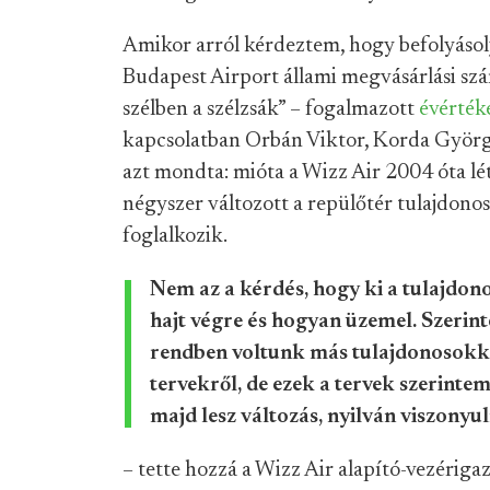
Amikor arról kérdeztem, hogy befolyásolj
Budapest Airport állami megvásárlási szá
szélben a szélzsák” – fogalmazott
évérték
kapcsolatban Orbán Viktor, Korda György 
azt mondta: mióta a Wizz Air 2004 óta lé
négyszer változott a repülőtér tulajdono
foglalkozik.
Nem az a kérdés, hogy ki a tulajdon
hajt végre és hogyan üzemel. Szerin
rendben voltunk más tulajdonosokkal
tervekről, de ezek a tervek szerinte
majd lesz változás, nyilván viszonyu
– tette hozzá a Wizz Air alapító-vezérigaz