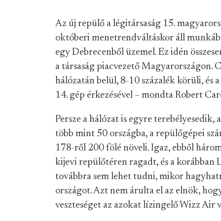
Az új repülő a légitársaság 15. magyarors
októberi menetrendváltáskor áll munkába
egy Debrecenből üzemel. Ez idén összesen 
a társaság piacvezető Magyarországon. Cs
hálózatán belül, 8-10 százalék körüli, és 
14. gép érkezésével – mondta Robert Care
Persze a hálózat is egyre terebélyesedik, 
több mint 50 országba, a repülőgépei szá
178-ről 200 fölé növeli. Igaz, ebből háro
kijevi repülőtéren ragadt, és a korábban
továbbra sem lehet tudni, mikor hagyhat
országot. Azt nem árulta el az elnök, hogy
veszteséget az azokat lízingelő Wizz Air v