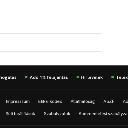
mogatás
Adó 1% felajánlás
Hírlevelek
Telex
Impresszum
Etikai kódex
Átláthatóság
ÁSZF
Ad
Süti beállítások
Szabályzatok
Kommentelési szabályza