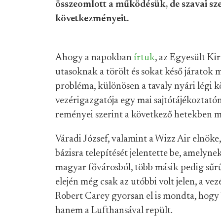
összeomlott a működésük, de szavai sz
következményeit.
Ahogy a napokban
írtuk
, az Egyesült Ki
utasoknak a törölt és sokat késő járatok m
probléma, különösen a tavaly nyári légi 
vezérigazgatója egy mai sajtótájékoztat
reményei szerint a következő hetekben már
Váradi József, valamint a Wizz Air elnök
bázisra telepítését jelentette be, amelyn
magyar fővárosból, több másik pedig sűrű
elején még csak az utóbbi volt jelen, a v
Robert Carey gyorsan el is mondta, hogy 
hanem a Lufthansával repült.