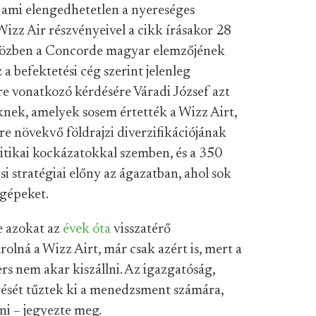
 ami elengedhetetlen a nyereséges
izz Air részvényeivel a cikk írásakor 28
iközben a Concorde magyar elemzőjének
 a befektetési cég szerint jelenleg
re vonatkozó kérdésére Váradi József azt
ek, amelyek sosem értették a Wizz Airt,
yre növekvő földrajzi diverzifikációjának
itikai kockázatokkal szemben, és a 350
i stratégiai előny az ágazatban, ahol sok
 gépeket.
e azokat az
évek óta
visszatérő
rolná a Wizz Airt, már csak azért is, mert a
rs nem akar kiszállni. Az igazgatóság,
rését tűztek ki a menedzsment számára,
ni – jegyezte meg.