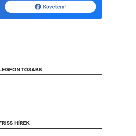
Követem!
LEGFONTOSABB
FRISS HÍREK