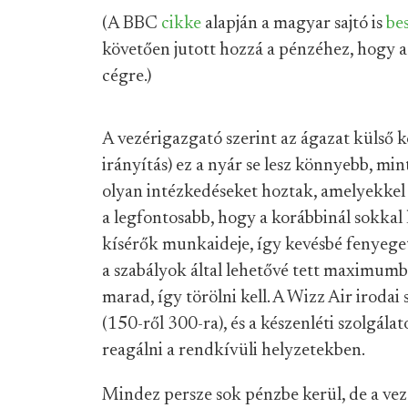
(A BBC
cikke
alapján a magyar sajtó is
be
követően jutott hozzá a pénzéhez, hogy a
cégre.)
A vezérigazgató szerint az ágazat külső k
irányítás) ez a nyár se lesz könnyebb, min
olyan intézkedéseket hoztak, amelyekkel e
a legfontosabb, hogy a korábbinál sokkal k
kísérők munkaideje, így kevésbé fenyeget
a szabályok által lehetővé tett maximumbó
marad, így törölni kell. A Wizz Air irod
(150-ről 300-ra), és a készenléti szolgála
reagálni a rendkívüli helyzetekben.
Mindez persze sok pénzbe kerül, de a vez