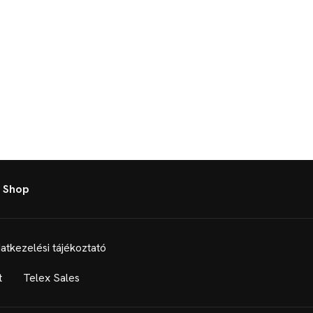
 Shop
atkezelési tájékoztató
t
Telex Sales