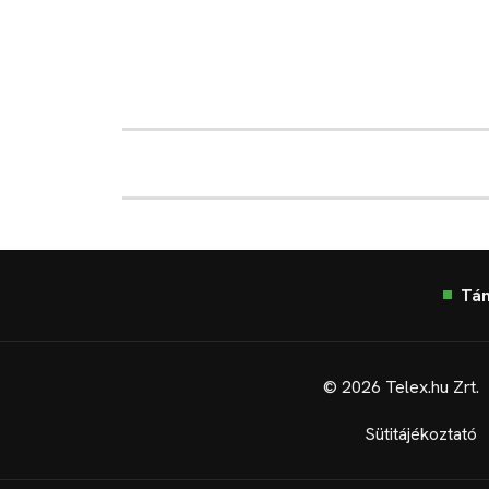
Tá
© 2026 Telex.hu Zrt.
Sütitájékoztató