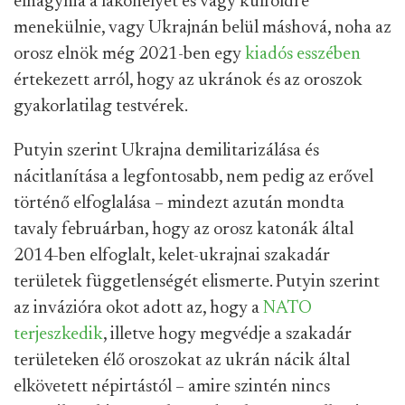
elhagynia a lakóhelyét és vagy külföldre
menekülnie, vagy Ukrajnán belül máshová, noha az
orosz elnök még 2021-ben egy
kiadós esszében
értekezett arról, hogy az ukránok és az oroszok
gyakorlatilag testvérek.
Putyin szerint Ukrajna demilitarizálása és
nácitlanítása a legfontosabb, nem pedig az erővel
történő elfoglalása – mindezt azután mondta
tavaly februárban, hogy az orosz katonák által
2014-ben elfoglalt, kelet-ukrajnai szakadár
területek függetlenségét elismerte. Putyin szerint
az invázióra okot adott az, hogy a
NATO
terjeszkedik
, illetve hogy megvédje a szakadár
területeken élő oroszokat az ukrán nácik által
elkövetett népirtástól – amire szintén nincs