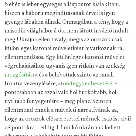
Nehéz is lehet egységes álláspontot kialakítani,
hiszen a háború megindításának érvei is igen
gyenge lábakon állnak. Önmagában a tény, hogy a
második világháború óta nem látott invázió indult
meg Ukrajna ellen tavaly, mégis az oroszok csak
különleges katonai műveletként hivatkoznak rá,
ellentmondásos. Egy különleges katonai művelet
végrehajtásához ugyanis igen ritkán van szükség
mozgósításra
és a behívottak szinte azonnali
frontra vezénylésére,
atomfegyver bevetésére
–
pontosabban az azzal való hol burkoltabb, hol
nyíltabb fenyegetésre – meg pláne. Szintén
ellentmond ennek a műveleti narratívának az,
hogy az oroszok előszeretettel mérnek csapást civil
célpontokra – eddig 13 millió ukránnak kellett