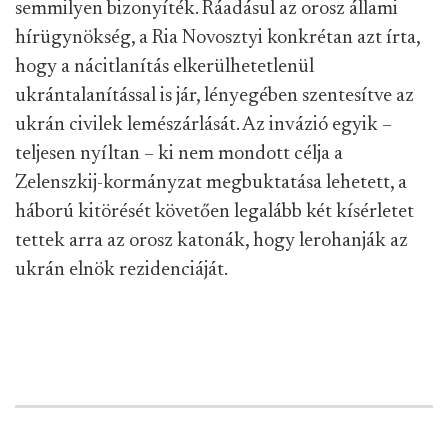
semmilyen bizonyíték. Ráadásul az orosz állami
hírügynökség, a Ria Novosztyi konkrétan azt írta,
hogy a nácitlanítás elkerülhetetlenül
ukrántalanítással is jár, lényegében szentesítve az
ukrán civilek lemészárlását. Az invázió egyik –
teljesen nyíltan – ki nem mondott célja a
Zelenszkij-kormányzat megbuktatása lehetett, a
háború kitörését követően legalább két kísérletet
tettek arra az orosz katonák, hogy lerohanják az
ukrán elnök rezidenciáját.