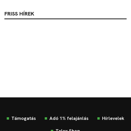
FRISS HÍREK
Támogatás
Adó 1% felajánlás
Hírlevelek
Telex Shop