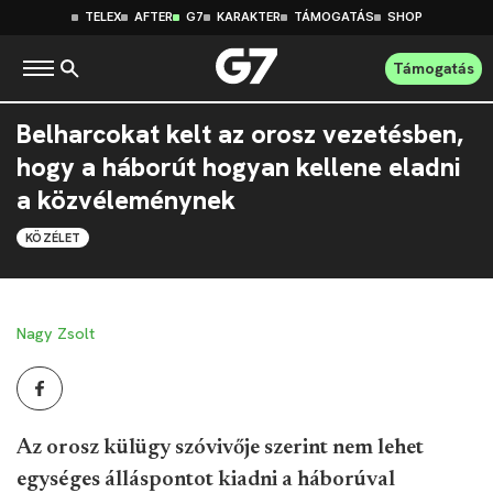
TELEX
AFTER
G7
KARAKTER
TÁMOGATÁS
SHOP
Támogatás
Belharcokat kelt az orosz vezetésben,
hogy a háborút hogyan kellene eladni
a közvéleménynek
KÖZÉLET
Nagy Zsolt
Az orosz külügy szóvivője szerint nem lehet
egységes álláspontot kiadni a háborúval