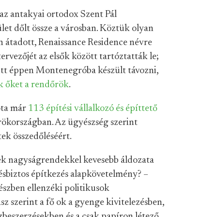
az antakyai ortodox Szent Pál
let dőlt össze a városban. Köztük olyan
en átadott, Renaissance Residence névre
vezőjét az elsők között tartóztatták le;
tt éppen Montenegróba készült távozni,
k őket a rendőrök
.
óta már
113 építési vállalkozó és építtető
örökországban. Az ügyészség szerint
tek összedőléséért.
ek nagyságrendekkel kevesebb áldozata
ésbiztos építkezés alapkövetelmény? –
szben ellenzéki politikusok
z szerint a fő ok a gyenge kivitelezésben,
beszerzésekben és a csak papíron létező