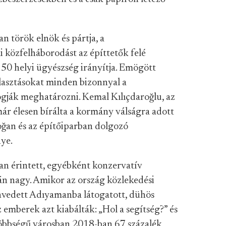
n török elnök és pártja, a
 közfelháborodást az építtetők felé
150 helyi ügyészség irányítja. Emögött
választásokat minden bizonnyal a
fogják meghatározni. Kemal Kılıçdaroğlu, az
ár élesen bírálta a kormány válságra adott
doğan és az építőiparban dolgozó
ye.
an érintett, egyébként konzervatív
n nagy. Amikor az ország közlekedési
envedett Adıyamanba látogatott, dühös
mberek azt kiabálták: „Hol a segítség?” és
öbbségű városban 2018-ban 67 százalék