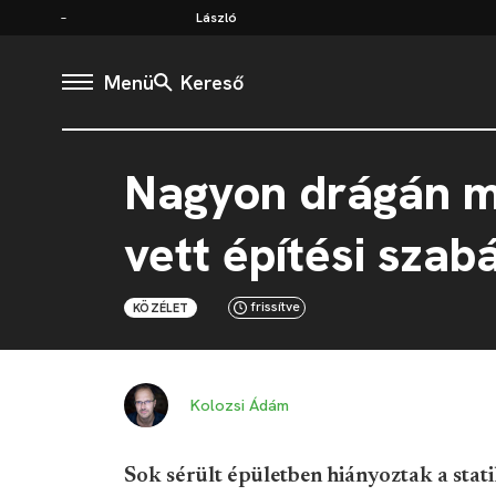
László
Menü
Kereső
Nagyon drágán m
vett építési szab
frissítve
KÖZÉLET
Kolozsi Ádám
Sok sérült épületben hiányoztak a stati