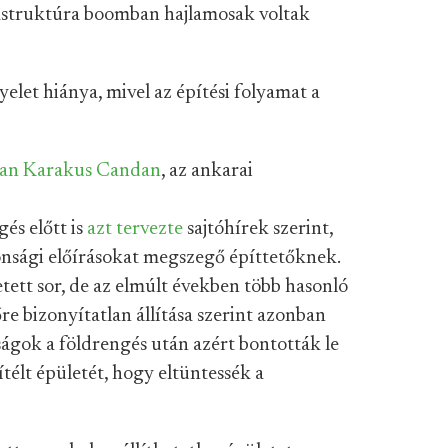
rastruktúra boomban hajlamosak voltak
yelet hiánya, mivel az építési folyamat a
an Karakus Candan
, az ankarai
s előtt is
azt tervezte
sajtóhírek szerint,
tonsági előírásokat megszegő építtetőknek.
tett sor, de az elmúlt években több hasonló
e bizonyítatlan állítása szerint azonban
óságok a földrengés után azért bontották le
ítélt épületét, hogy eltüntessék a