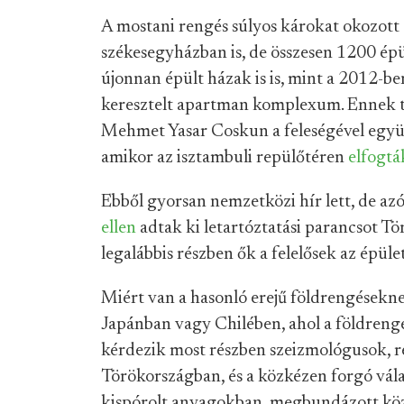
A mostani rengés súlyos károkat okozott 
székesegyházban is, de összesen 1200 épü
újonnan épült házak is is, mint a 2012-b
keresztelt apartman komplexum. Ennek ter
Mehmet Yasar Coskun a feleségével együ
amikor az isztambuli repülőtéren
elfogtá
Ebből gyorsan nemzetközi hír lett, de az
ellen
adtak ki letartóztatási parancsot T
legalábbis részben ők a felelősek az épüle
Miért van a hasonló erejű földrengésekn
Japánban vagy Chilében, ahol a földreng
kérdezik most részben szeizmológusok, ré
Törökországban, és a közkézen forgó válas
kispórolt anyagokban, megbundázott köz