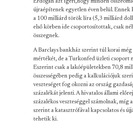
Erdoğan azt ígéri,hogy minden összeomlot
újraépítenek egyetlen éven belül. Ennek 
a 100 milliárd török líra (5,3 milliárd dol
első körben ide csoportosítottak, csak néh
összegnek.
A Barclays bankház szerint túl korai még
mértékét, de a Turkonfed üzleti csoport 
Eszerint csak a lakóépületekben 70,8 mill
összességében pedig a kalkulációjuk szeri
veszteséget fog okozni az ország gazdasá
százalékát jelenti. A hivatalos állami előr
százalékos veszteséggel számolnak, míg 
szerint a katasztrófával kapcsolatos és új
tehetik ki.