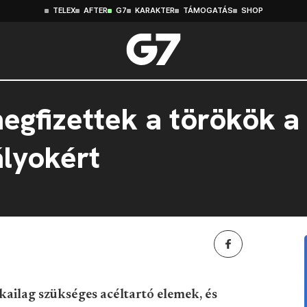
TELEX
AFTER
G7
KARAKTER
TÁMOGATÁS
SHOP
egfizettek a törökök 
ályokért
kailag szükséges acéltartó elemek, és