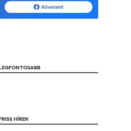
Követem!
LEGFONTOSABB
FRISS HÍREK