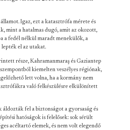
államot. Igaz, ezt a katasztrófa mérete és
k, mint a hatalmas dugó, amit az okozott,
a a fedél nélkül maradt menekülők, a
lepték el az utakat.
rintett része, Kahramanmaraş és Gaziantep
szempontból kiemelten veszélyes régiónak,
egelőzhető lett volna, ha a kormány nem
asztrófákra való felkészülésre elkülönített
 áldozták fel a biztonságot a gyorsaság és
pítési hatóságok is felelősek: sok sérült
éges acéltartó elemek, és nem volt elegendő