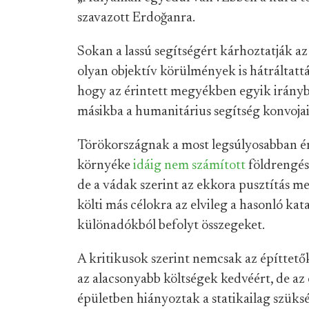
szavazott Erdoğanra.
Sokan a lassú segítségért kárhoztatják az 
olyan objektív körülmények is hátráltattá
hogy az érintett megyékben egyik irányb
másikba a humanitárius segítség konvojai 
Törökországnak a most legsúlyosabban é
környéke
idáig nem számított
földrengés
de a vádak szerint
az ekkora pusztítás m
költi más célokra az elvileg a hasonló kat
különadókból befolyt összegeket.
A kritikusok szerint nemcsak az építtetők
az alacsonyabb költségek kedvéért, de az é
épületben hiányoztak a statikailag szüks