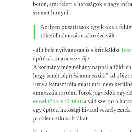
beton, ami felett a hatóságok a nagy inf
szemet hunyni.
Az ilyen pusztítások egyik oka a felüg
tőkefelhalmozás eszközévé vált
- állt bele nyilvánosan is a kritikákba
Tezc
építészkamara vezetője.
A kormány még néhány nappal a földrengé
hogy ismét „építési amnesztiát” ad a biz
Erre a katasztrófa miatt már nem kerülhe
amnesztia történt. Török jogvédők egyelőr
ennél több is történt
: a vád szerint a hat
egy építési hatósági hivatal veszélyesnek 
problematikus aktákat.