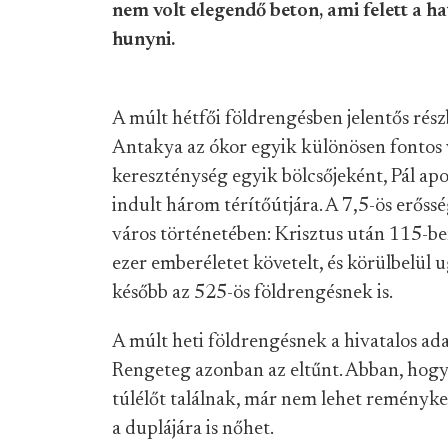
nem volt elegendő beton, ami felett a 
hunyni.
A múlt hétfői földrengésben jelentős rés
Antakya az ókor egyik különösen fontos v
kereszténység egyik bölcsőjeként, Pál apos
indult három térítőútjára. A 7,5-ös erős
város történetében: Krisztus után 115-be
ezer emberéletet követelt, és körülbelül
később az 525-ös földrengésnek is.
A múlt heti földrengésnek a hivatalos ada
Rengeteg azonban az eltűnt. Abban, hogy a
túlélőt találnak, már nem lehet reményke
a duplájára is nőhet.