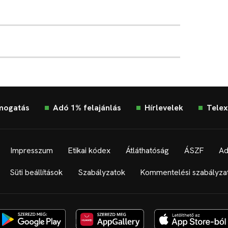
mogatás
Adó 1% felajánlás
Hírlevelek
Telex
Impresszum
Etikai kódex
Átláthatóság
ÁSZF
Ad
Süti beállítások
Szabályzatok
Kommentelési szabályza