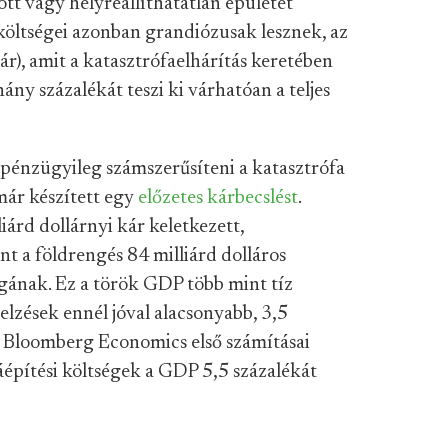
t vagy helyreállíthatatlan épületet
költségei azonban grandiózusak lesznek, az
lár), amit a katasztrófaelhárítás keretében
ány százalékát teszi ki várhatóan a teljes
 pénzügyileg számszerűsíteni a katasztrófa
már készített egy
előzetes kárbecslést
.
iárd dollárnyi kár keletkezett,
nt a földrengés 84 milliárd dolláros
gának. Ez a török GDP több mint tíz
ejelzések ennél jóval alacsonyabb, 3,5
a Bloomberg Economics első számításai
jáépítési költségek a GDP 5,5 százalékát