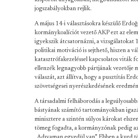
jogszabályokban rejlik.
A május 14-i választásokra készülő Erdoğa
kormánykoalíciót vezető AKP ezt az elemi
igyekszik átcsatornázni, a vizsgálatokat 
politikai motiváció is sejthető, hiszen a 
katasztrófakezeléssel kapcsolatos viták 
ellenzék legnagyobb pártjának vezetője m
válaszát, azt állítva, hogy a pusztítás Er
szövetségesei nyerészkedésének eredmén
A társadalmi felháborodás a legsúlyosabb
bástyának számító tartományokban igazá
minisztere a szintén súlyos károkat elsz
tömeg fogadta, a kormányzónak pedig az e
„Adıyaman egyedül van”. Ebben a kurd t