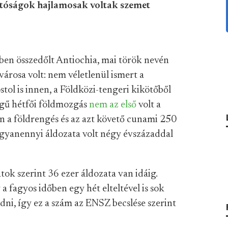
hatóságok hajlamosak voltak szemet
zben összedőlt Antiochia, mai török nevén
árosa volt: nem véletlenül ismert a
tol is innen, a Földközi-tengeri kikötőből
ségű hétfői földmozgás
nem az első
volt a
n a földrengés és az azt követő cunami 250
 ugyanennyi áldozata volt négy évszázaddal
tok szerint 36 ezer áldozata van idáig.
 fagyos időben egy hét elteltével is sok
dni, így ez a szám az ENSZ becslése szerint