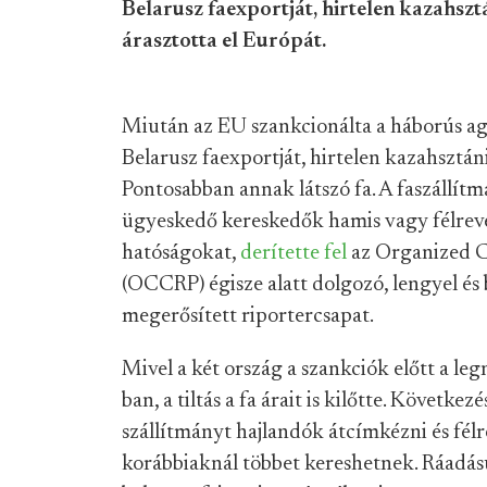
Belarusz faexportját, hirtelen kazahszt
árasztotta el Európát.
Miután az EU szankcionálta a háborús ag
Belarusz faexportját, hirtelen kazahsztáni 
Pontosabban annak látszó fa. A faszállít
ügyeskedő kereskedők hamis vagy félreve
hatóságokat,
derítette fel
az Organized C
(OCCRP) égisze alatt dolgozó, lengyel és
megerősített riportercsapat.
Mivel a két ország a szankciók előtt a le
ban, a tiltás a fa árait is kilőtte. Követk
szállítmányt hajlandók átcímkézni és fél
korábbiaknál többet kereshetnek. Ráadás