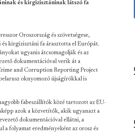
áninak és kirgizisztáninak látszó fa
resszor Oroszország és szövetségese,
és kirgizisztáni fa árasztotta el Európát.
mányokat ugyanis átcsomagolják és az
zető dokumentációval verik át a
rime and Corruption Reporting Project
 belarusz oknyomozó újságírókkal is
gnagyobb fabeszállítók közé tartozott az EU-
ezésképp azok a közvetítők, akik ugyanazt a
revezető dokumentációval ellátni, a
ul a folyamat eredményeként az orosz és