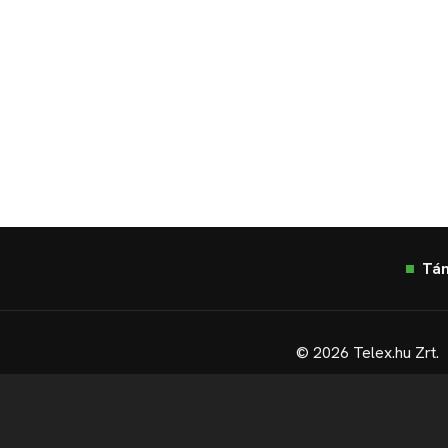
Tá
© 2026 Telex.hu Zrt.
Sütitájékoztató