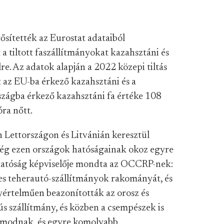
sítették az Eurostat adataiból
 a tiltott faszállítmányokat kazahsztáni és
lre. Az adatok alapján a 2022 közepi tiltás
az EU-ba érkező kazahsztáni és a
szágba érkező kazahsztáni fa értéke 108
óra nőtt.
 Lettországon és Litvánián keresztül
nség ezen országok hatóságainak okoz egyre
hatóság képviselője mondta az OCCRP-nek:
yes teherautó-szállítmányok rakományát, és
gyértelműen beazonították az orosz és
ús szállítmány, és közben a csempészek is
amodnak, és egyre komolyabb