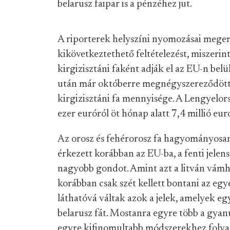
belarusz faipar is a pénzéhez jut.
A riporterek helyszíni nyomozásai megerő
kikövetkeztethető feltételezést, miszerint
kirgizisztáni faként adják el az EU-n belü
után már októberre megnégyszereződött 
kirgizisztáni fa mennyisége. A Lengyelor
ezer euróról öt hónap alatt 7,4 millió eur
Az orosz és fehérorosz fa hagyományosan
érkezett korábban az EU-ba, a fenti jele
nagyobb gondot. Amint azt a litván vám
korábban csak szét kellett bontani az eg
láthatóvá váltak azok a jelek, amelyek e
belarusz fát. Mostanra egyre több a gyan
egyre kifinomultabb módszerekhez foly