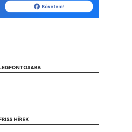
Követem!
LEGFONTOSABB
FRISS HÍREK