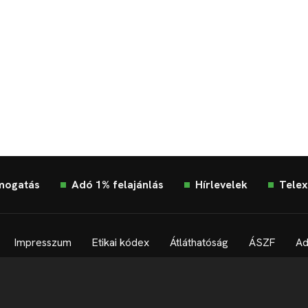
mogatás
Adó 1% felajánlás
Hírlevelek
Telex
Impresszum
Etikai kódex
Átláthatóság
ÁSZF
Ad
Süti beállítások
Szabályzatok
Kommentelési szabályza