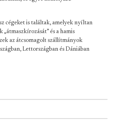
sz cégeket is találtak, amelyek nyíltan
ok „átmaszkírozását” és a hamis
ezek az átcsomagolt szállítmányok
szágban, Lettországban és Dániában