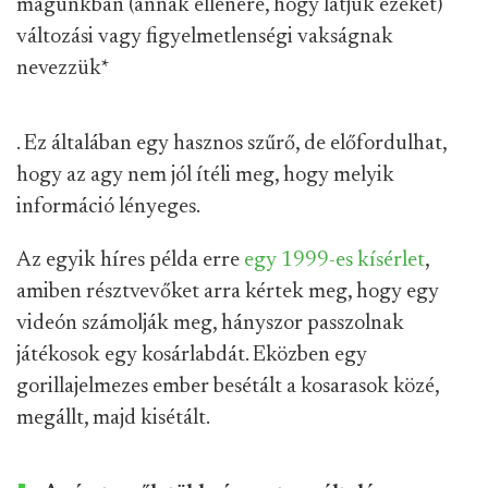
magunkban (annak ellenére, hogy látjuk ezeket)
változási vagy figyelmetlenségi vakságnak
nevezzük
*
. Ez általában egy hasznos szűrő, de előfordulhat,
hogy az agy nem jól ítéli meg, hogy melyik
információ lényeges.
Az egyik híres példa erre
egy 1999-es kísérlet
,
amiben résztvevőket arra kértek meg, hogy egy
videón számolják meg, hányszor passzolnak
játékosok egy kosárlabdát. Eközben egy
gorillajelmezes ember besétált a kosarasok közé,
megállt, majd kisétált.