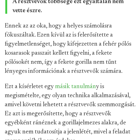
A résztvevők többsége ezt egyáltalán nem
vette észre.
Ennek az az oka, hogy a helyes számolásra
fókuszáltak. Ezen kívül az is felerősítette a
figyelmetlenséget, hogy kifejezetten a fehér pólós
kosarasok passzait kellett figyelni, a fekete
pólósokét nem, így a fekete gorilla nem tűnt
lényeges információnak a résztvevők számára.
Ezt a kísérletet egy
másik tanulmán
y is
megismételte, egy olyan technika alkalmazásával,
amivel követni lehetett a résztvevők szemmozgását.
Ez azt is megerősítette, hogy a résztvevők
egyébként ránéznek a gorillajelmezes alakra, de
agyuk nem tudatosítja a jelenlétét, mivel a feladat