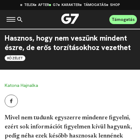
TELEX
AFTER
G7
KARAKTER
TÁMOGATÁS
SHOP
Támogatás
Hasznos, hogy nem veszünk mindent
észre, de erős torzításokhoz vezethet
KÖZÉLET
Katona Hajnalka
Mivel nem tudunk egyszerre mindenre figyelni,
ezért sok információt figyelmen kívül hagyunk,
pedig néha ezek később hasznosak lennének