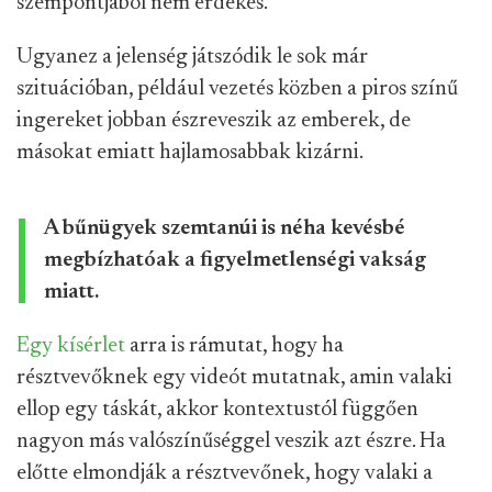
szempontjából nem érdekes.
Ugyanez a jelenség játszódik le sok már
szituációban, például vezetés közben a piros színű
ingereket jobban észreveszik az emberek, de
másokat emiatt hajlamosabbak kizárni.
A bűnügyek szemtanúi is néha kevésbé
megbízhatóak a figyelmetlenségi vakság
miatt.
Egy kísérlet
arra is rámutat, hogy ha
résztvevőknek egy videót mutatnak, amin valaki
ellop egy táskát, akkor kontextustól függően
nagyon más valószínűséggel veszik azt észre. Ha
előtte elmondják a résztvevőnek, hogy valaki a