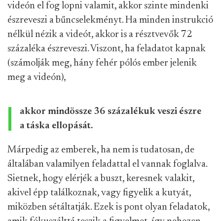
videón el fog lopni valamit, akkor szinte mindenki
észreveszi a bűncselekményt. Ha minden instrukció
nélkül nézik a videót, akkor is a résztvevők 72
százaléka észreveszi. Viszont, ha feladatot kapnak
(számolják meg, hány fehér pólós ember jelenik
meg a videón),
akkor mindössze 36 százalékuk veszi észre
a táska ellopását.
Márpedig az emberek, ha nem is tudatosan, de
általában valamilyen feladattal el vannak foglalva.
Sietnek, hogy elérjék a buszt, keresnek valakit,
akivel épp találkoznak, vagy figyelik a kutyát,
miközben sétáltatják. Ezek is pont olyan feladatok,