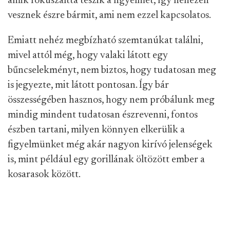
amik fókuszálttá teszik a figyelmet, így nehezen
vesznek észre bármit, ami nem ezzel kapcsolatos.
Emiatt nehéz megbízható szemtanúkat találni,
mivel attól még, hogy valaki látott egy
bűncselekményt, nem biztos, hogy tudatosan meg
is jegyezte, mit látott pontosan. Így bár
összességében hasznos, hogy nem próbálunk meg
mindig mindent tudatosan észrevenni, fontos
észben tartani, milyen könnyen elkerülik a
figyelmünket még akár nagyon kirívó jelenségek
is, mint például egy gorillának öltözött ember a
kosarasok között.