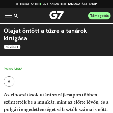
TELEX
AFTER
G7
KARAKTER
TÁMOGATÁS
SHOP
Támogatás
Olajat öntött a tűzre a tanárok
kirúgása
KÖZÉLET
Pálos Máté
Az elbocsátások utáni sztrájknapon többen
szüntették be a munkát, mint az előtte lévőn, és a
polgári engedetlenséget választók száma is nőtt.