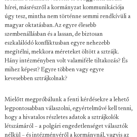
hírei, másrészről a kormányzat kommunikációja
úgy tesz, mintha nem történne semmi rendkívüli a
magyar oktatásban. Az egyre élesebb
szembenállásban és a lassan, de biztosan
eszkalálódó konfliktusban egyre nehezebb
megítélni, mekkora méreteket öltött a sztrájk.
Hány intézményben volt valamiféle tiltakozás? És
mihez képest? Egyre többen vagy egyre
kevesebben sztrájkolnak?
Mielőtt megpróbálunk a fenti kérdésekre a lehető
legpontosabban válaszolni, egyértelművé kell tenni,
hogy a hivatalos részletes adatok a sztrájkolók
létszámáról – a polgári engedetlenséget választók
nélkül – és intézményéről a kormánynál, vagyis az