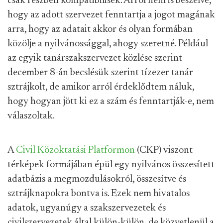
csak részben kompatibilisek. Arról nem is beszélve,
hogy az adott szervezet fenntartja a jogot magának
arra, hogy az adatait akkor és olyan formában
közölje a nyilvánossággal, ahogy szeretné. Például
az egyik tanárszakszervezet közlése szerint
december 8-án becslésük szerint tízezer tanár
sztrájkolt, de amikor arról érdeklődtem náluk,
hogy hogyan jött ki ez a szám és fenntartják-e, nem
válaszoltak.
A
Civil Közoktatási Platformon
(CKP) viszont
térképek formájában épül egy nyilvános összesített
adatbázis a megmozdulásokról, összesítve és
sztrájknapokra bontva is. Ezek nem hivatalos
adatok, ugyanúgy a szakszervezetek és
civilszervezetek által külön-külön, de közvetlenül a