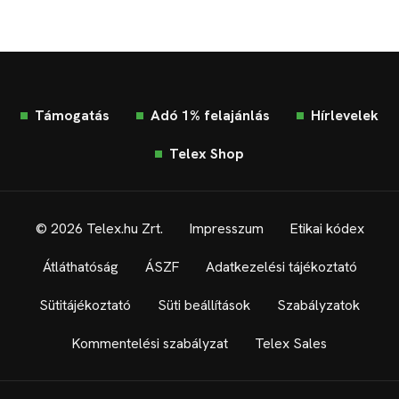
Támogatás
Adó 1% felajánlás
Hírlevelek
Telex Shop
© 2026 Telex.hu Zrt.
Impresszum
Etikai kódex
Átláthatóság
ÁSZF
Adatkezelési tájékoztató
Sütitájékoztató
Süti beállítások
Szabályzatok
Kommentelési szabályzat
Telex Sales