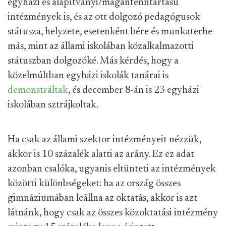
egyházi és alapítványi/magánfenntartású
intézmények is, és az ott dolgozó pedagógusok
státusza, helyzete, esetenként bére és munkaterhe
más, mint az állami iskolában közalkalmazotti
státuszban dolgozóké. Más kérdés, hogy a
közelmúltban egyházi iskolák tanárai is
demonstráltak
, és december 8-án is 23 egyházi
iskolában sztrájkoltak.
Ha csak az állami szektor intézményeit nézzük,
akkor is 10 százalék alatti az arány. Ez ez adat
azonban csalóka, ugyanis eltünteti az intézmények
közötti különbségeket: ha az ország összes
gimnáziumában leállna az oktatás, akkor is azt
látnánk, hogy csak az összes közoktatási intézmény