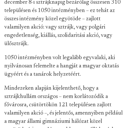
december 8-i sztrájknapig bezárólag összesen 310
településen és 1050 intézményben – ez tehát az
összes intézmény közel egyötöde – zajlott
valamilyen akció: vagy sztrájk, vagy polgári
engedetlenség, kiállás, szolidaritási akció, vagy
ülősztrájk.
1050 intézményben volt legalább egyvalaki, aki
nyilvánosan felemelte a hangját a magyar oktatás
ügyéért és a tanárok helyzetéért.
Mindezeken alapján kijelenthető, hogy a
sztrájkhullám országos – nem korlátozódik a
fővárosra, csütörtökön 121 településen zajlott
valamilyen akció –, és jelentős, amennyiben például
a magyar állami gimnáziumi hálózat közel