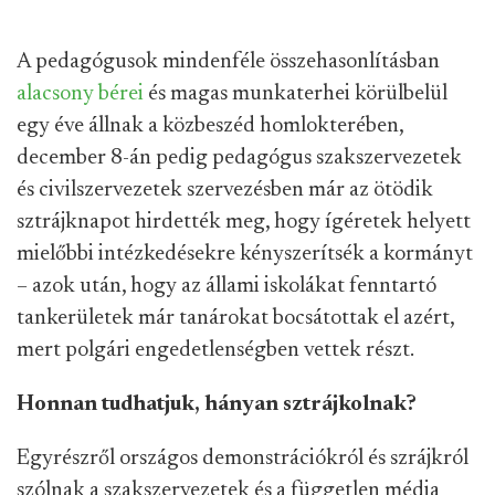
A pedagógusok mindenféle összehasonlításban
alacsony
bérei
és magas munkaterhei körülbelül
egy éve állnak a közbeszéd homlokterében,
december 8-án pedig pedagógus szakszervezetek
és civilszervezetek szervezésben már az ötödik
sztrájknapot hirdették meg, hogy ígéretek helyett
mielőbbi intézkedésekre kényszerítsék a kormányt
– azok után, hogy az állami iskolákat fenntartó
tankerületek már tanárokat bocsátottak el azért,
mert polgári engedetlenségben vettek részt.
Honnan tudhatjuk, hányan sztrájkolnak?
Egyrészről országos demonstrációkról és szrájkról
szólnak a szakszervezetek és a független média