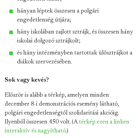
hányan léptek összesen a polgári
engedetlenség útjára;
hány iskolában zajlott sztrájk, és összesen hány
iskolai dolgozó sztrájkolt;
és hány intézményben tartottak ülősztrájkot a
diákok szervezésében.
Sok vagy kevés?
Először is alább a térkép, amelyen minden
december 8-i demonstrációs esemény látható,
polgári engedetlenségtől szolidaritási akcióig.
Ilyenből összesen 450 volt. (A
térkép ezen a linken
interaktív és nagyítható
.)