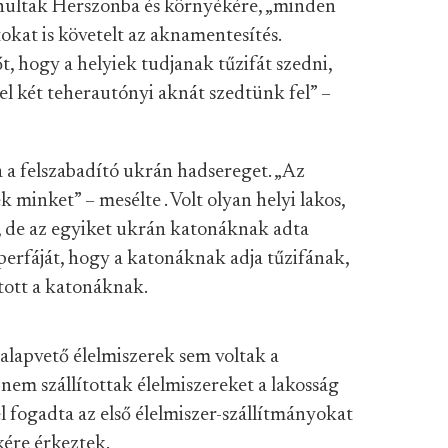
nultak Herszonba és környékére, „minden
tokat is követelt az aknamentesítés.
, hogy a helyiek tudjanak tűzifát szedni,
el két teherautónyi aknát szedtünk fel” –
a a felszabadító ukrán hadsereget. „Az
k minket” – mesélte . Volt olyan helyi lakos,
e, de az egyiket ukrán katonáknak adta
z eperfáját, hogy a katonáknak adja tűzifának,
sított a katonáknak.
s alapvető élelmiszerek sem voltak a
nem szállítottak élelmiszereket a lakosság
 fogadta az első élelmiszer-szállítmányokat
kére érkeztek.