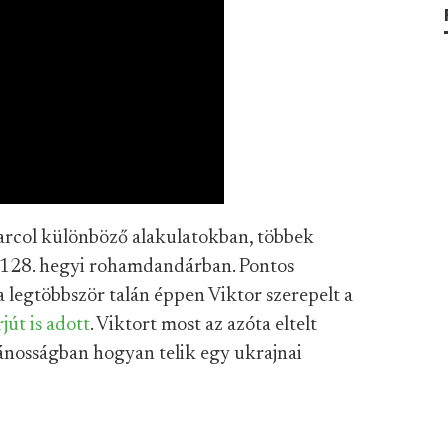
rcol különböző alakulatokban, többek
i 128. hegyi rohamdandárban. Pontos
a legtöbbször talán éppen Viktor szerepelt a
rjút
is adott
. Viktort most az azóta eltelt
lánosságban hogyan telik egy ukrajnai