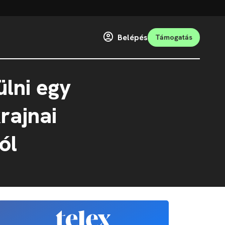
Belépés
Támogatás
lni egy
rajnai
ól