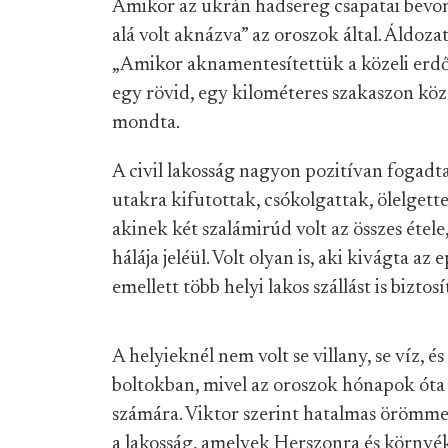
Amikor az ukrán hadsereg csapatai bevo
alá volt aknázva” az oroszok által. Áldoza
„Amikor aknamentesítettük a közeli erdőt
egy rövid, egy kilométeres szakaszon köz
mondta.
A civil lakosság nagyon pozitívan fogadt
utakra kifutottak, csókolgattak, ölelgette
akinek két szalámirúd volt az összes étel
hálája jeléül. Volt olyan is, aki kivágta a
emellett több helyi lakos szállást is bizto
A helyieknél nem volt se villany, se víz, é
boltokban, mivel az oroszok hónapok óta 
számára. Viktor szerint hatalmas örömmel
a lakosság, amelyek Herszonra és környé