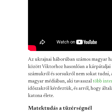
Az ukrajnai háborúban számos magyar ha
között Viktorhoz hasonlóan a kárpátalja
számukról és sorsukról nem sokat tudni, 
magyar médiában, aki tavasszal
több inte
időszakról kérdeztük, és arról, hogy álta
katona élete.
Matektudás a tüzérségnél