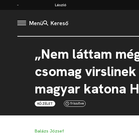
László
Menü
Kereső
„Nem láttam még
csomag virslinek
magyar katona He
frissítve
KÖZÉLET
Balázs József