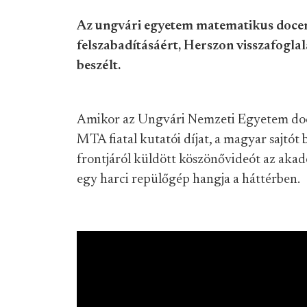
Az ungvári egyetem matematikus docen
felszabadításáért, Herszon visszafogla
beszélt.
Amikor az Ungvári Nemzeti Egyetem doc
MTA fiatal kutatói díjat, a magyar sajtót 
frontjáról küldött köszönővideót az aka
egy harci repülőgép hangja a háttérben.