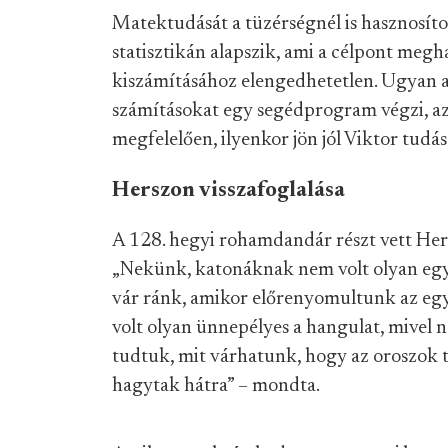
Matektudását a tüzérségnél is hasznosíto
statisztikán alapszik, ami a célpont meg
kiszámításához elengedhetetlen. Ugyan 
számításokat egy segédprogram végzi, 
megfelelően, ilyenkor jön jól Viktor tudás
Herszon visszafoglalása
A 128. hegyi rohamdandár részt vett Hers
„Nekünk, katonáknak nem volt olyan egy
vár ránk, amikor előrenyomultunk az eg
volt olyan ünnepélyes a hangulat, mivel 
tudtuk, mit várhatunk, hogy az oroszok t
hagytak hátra” – mondta.