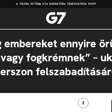
TELEX
AFTER
G7
KARAKTER
TÁMOGATÁS
SHOP
 embereket ennyire örü
 vagy fogkrémnek” – uk
rszon felszabadításár