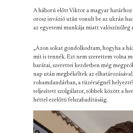
A háború előtt Viktor a magyar határhoz k
orosz invázió után vonult be az ukrán had
az egyetemi munkája miatt valószínűleg me
„Azon sokat gondolkodtam, hogyha a ház
mit is tennék. Ezt nem szerettem volna me
barátai, szerettei kezdetben még megprób
nap után megbékéltek az elhatározásával.
rohamdandárban, a tüzérségnél helyezték
teljesített szolgálatot, többek között a 
héttel ezelőtti felszabadításáig.