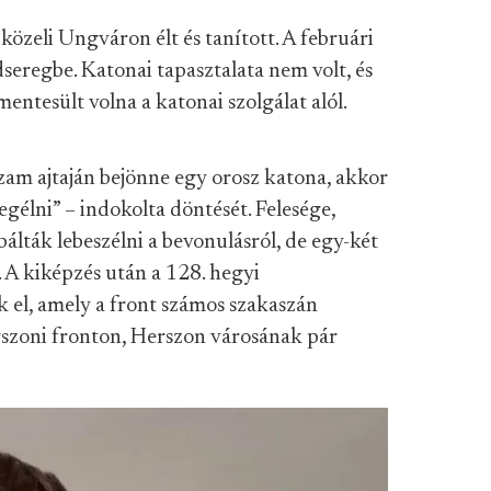
özeli Ungváron élt és tanított. A februári
seregbe. Katonai tapasztalata nem volt, és
ntesült volna a katonai szolgálat alól.
am ajtaján bejönne egy orosz katona, akkor
gélni” – indokolta döntését. Felesége,
álták lebeszélni a bevonulásról, de egy-két
 A kiképzés után a 128. hegyi
 el, amely a front számos szakaszán
herszoni fronton, Herszon városának pár