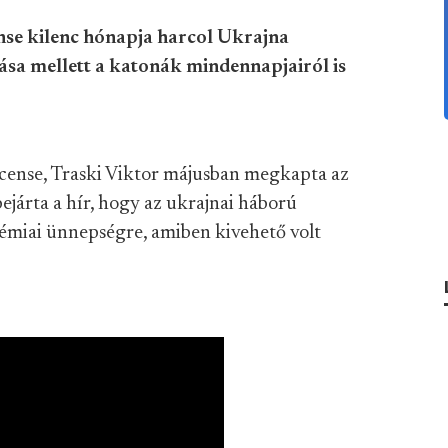
se kilenc hónapja harcol Ukrajna
lása mellett a katonák mindennapjairól is
ense, Traski Viktor májusban megkapta az
bejárta a hír, hogy az ukrajnai háború
démiai ünnepségre, amiben kivehető volt