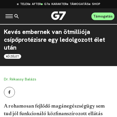
TELEX
AFTER
G7
KARAKTER
TÁMOGATÁS
SHOP
Támogatás
Kevés embernek van ötmilliója
csípőprotézisre egy ledolgozott élet
után
KÖZÉLET
Dr. Rékassy Balázs
A rohamosan fejlődő magánegészségügy sem
tud jól funkcionáló közfinanszírozott ellátás