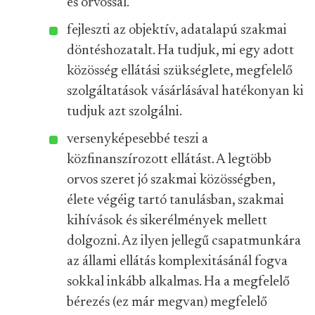
és orvossal.
fejleszti az objektív, adatalapú szakmai
döntéshozatalt. Ha tudjuk, mi egy adott
közösség ellátási szükséglete, megfelelő
szolgáltatások vásárlásával hatékonyan ki
tudjuk azt szolgálni.
versenyképesebbé teszi a
közfinanszírozott ellátást. A legtöbb
orvos szeret jó szakmai közösségben,
élete végéig tartó tanulásban, szakmai
kihívások és sikerélmények mellett
dolgozni. Az ilyen jellegű csapatmunkára
az állami ellátás komplexitásánál fogva
sokkal inkább alkalmas. Ha a megfelelő
bérezés (ez már megvan) megfelelő