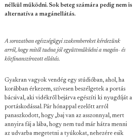
nélkül működni. Sok beteg számára pedig nem is
alternatíva a magánellátás.
A sorozatban egészségügyi szakembereket kérdezünk
arról, hogy mitől tudna jól együttműködni a magán- és
közfinanszírozott ellátás.
Gyakran vagyok vendég egy stúdióban, ahol, ha
korábban érkezem, szívesen beszélgetek a portás
bácsival, aki vidékről bejárva egészíti ki nyugdíját a
portáskodással. Pár hónappal ezelőtt arról
panaszkodott, hogy „baj van az asszonnyal, mert
annyira fáj a lába, hogy nem tud már hátra menni
az udvarba megetetni a tyúkokat, nehezére esik