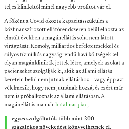
teljes klinikától minél nagyobb profitot vár el.
A főként a Covid okozta kapacitásszűkülés a
közfinanszírozott ellátórendszeren belül elhozta az
elmúlt években a magánellátás soha nem látott
virágzását. Komoly, milliárdos befektetésekkel és
súlyos tízmilliós nagyságrendű havi költségekkel
olyan magánklinikák jöttek létre, amelyek azokat a
pácienseket szolgálják ki, akik az állami ellátás
keretein belül nem jutnak ellátáshoz – vagy épp azt
vélelmezik, hogy nem jutnának hozzá, és ezért már
nem is próbálkoznak az állami ellátásban. A
magánellátás ma már
hatalmas piac
,
egyes szolgáltatók több mint 200
százalékos növekedést könyvelhetnek el,