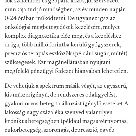
sok szakember és géppark közös, jól szervezett
munkája tud jó minőségben, az év minden napján
0-24 órában működtetni. De ugyanez igaz az
onkológiai megbetegedések kezelésére, melyet
komplex diagnosztika előz meg, és a kezeléshez
drága, több millió forintba kerülő gyógyszerek,
precíziós terápiás eszközök (például sugár, műtét)
szükségesek. Ezt magánellátásban nyújtani
megfelelő pénzügyi fedezet hiányában lehetetlen.
De vehetjük a spektrum másik végét, az egyszerű,
kis műszerigényű, de rendszeres odafigyelést,
gyakori orvos-beteg találkozást igénylő eseteket.
A
lakosság nagy százaléka szenved valamilyen
krónikus betegségben (például magas vérnyomás,
cukorbetegség, szorongás, depresszió, egyéb