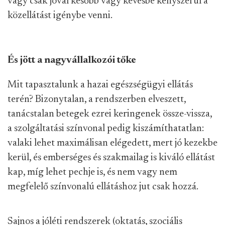
vagy csak jóval később vagy kevésbé kényszerül a
közellátást igénybe venni.
És jött a nagyvállalkozói tőke
Mit tapasztalunk a hazai egészségügyi ellátás
terén? Bizonytalan, a rendszerben elveszett,
tanácstalan betegek ezrei keringenek össze-vissza,
a szolgáltatási színvonal pedig kiszámíthatatlan:
valaki lehet maximálisan elégedett, mert jó kezekbe
kerül, és emberséges és szakmailag is kiváló ellátást
kap, míg lehet pechje is, és nem vagy nem
megfelelő színvonalú ellátáshoz jut csak hozzá.
Sajnos a jóléti rendszerek (oktatás, szociális