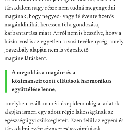
társadalom nagy része nem tudná megengedni
magának, hogy negyed- vagy félévente fizetős
magánklinikát keressen fel a gondozása,
karbantartása miatt. Arról nem is beszélve, hogy a
háziorvoslás az egyetlen orvosi tevékenység, amely
jogszabály alapján nem is végezhető
magánellátásként.
A megoldás a magán- és a
közfinanszírozott ellátások harmonikus
együttélése lenne,
amelyben az állam méri és epidemiológiai adatok
alapján ismeri egy adott régió lakosságának az
egészségügyi szükségleteit. Ezen felül az egyéni és
társadalmi egészségnyereség-számítások