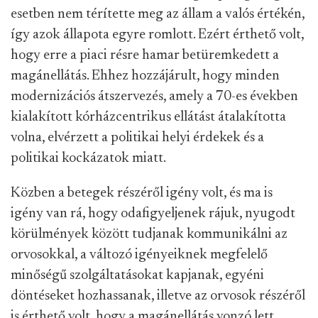
esetben nem térítette meg az állam a valós értékén,
így azok állapota egyre romlott. Ezért érthető volt,
hogy erre a piaci résre hamar betüremkedett a
magánellátás. Ehhez hozzájárult, hogy minden
modernizációs átszervezés, amely a 70-es években
kialakított kórházcentrikus ellátást átalakította
volna, elvérzett a politikai helyi érdekek és a
politikai kockázatok miatt.
Közben a betegek részéről igény volt, és ma is
igény van rá, hogy odafigyeljenek rájuk, nyugodt
körülmények között tudjanak kommunikálni az
orvosokkal, a változó igényeiknek megfelelő
minőségű szolgáltatásokat kapjanak, egyéni
döntéseket hozhassanak, illetve az orvosok részéről
is érthető volt, hogy a magánellátás vonzó lett,