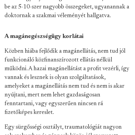
be az 5-10-szer nagyobb összegeket, ugyanannak a
doktornak a szakmai véleményét hallgatva.
A magánegészségügy korlátai
Közben hiába fejlődik a magánellátás, nem tud jól
funkcionáló közfinanszírozott ellátás nélkül
működni. A hazai magánellátást a profit vezérli, így
vannak és lesznek is olyan szolgáltatások,
amelyeket a magánellátás nem tud és nem is akar
nyújtani, mert nem lehet gazdaságosan
fenntartani, vagy egyszerűen nincsen rá
fizetőképes kereslet.
Egy sürgősségi osztályt, traumatológiát nagyon