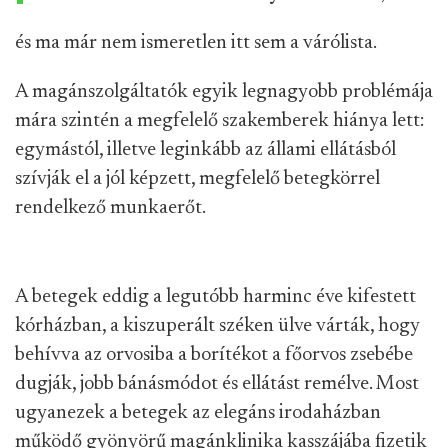
és ma már nem ismeretlen itt sem a várólista.
A magánszolgáltatók egyik legnagyobb problémája
mára szintén a megfelelő szakemberek hiánya lett:
egymástól, illetve leginkább az állami ellátásból
szívják el a jól képzett, megfelelő betegkörrel
rendelkező munkaerőt.
A betegek eddig a legutóbb harminc éve kifestett
kórházban, a kiszuperált széken ülve várták, hogy
behívva az orvosiba a borítékot a főorvos zsebébe
dugják, jobb bánásmódot és ellátást remélve. Most
ugyanezek a betegek az elegáns irodaházban
működő gyönyörű magánklinika kasszájába fizetik