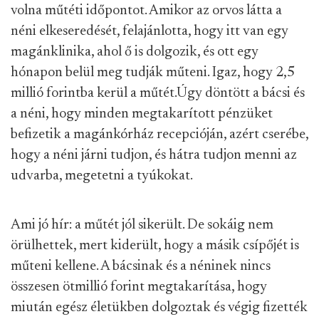
volna műtéti időpontot. Amikor az orvos látta a
néni elkeseredését, felajánlotta, hogy itt van egy
magánklinika, ahol ő is dolgozik, és ott egy
hónapon belül meg tudják műteni. Igaz, hogy 2,5
millió forintba kerül a műtét.
Úgy döntött a bácsi és
a néni, hogy minden megtakarított pénzüket
befizetik a magánkórház recepcióján, azért cserébe,
hogy a néni járni tudjon, és hátra tudjon menni az
udvarba, megetetni a tyúkokat.
Ami jó hír: a műtét jól sikerült. De sokáig nem
örülhettek, mert kiderült, hogy a másik csípőjét is
műteni kellene. A bácsinak és a néninek nincs
összesen ötmillió forint megtakarítása, hogy
miután egész életükben dolgoztak és végig fizették