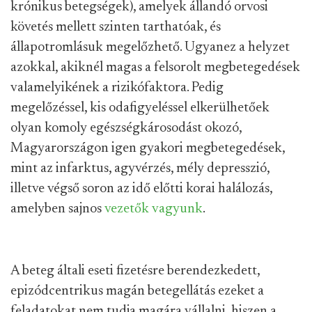
krónikus betegségek), amelyek állandó orvosi
követés mellett szinten tarthatóak, és
állapotromlásuk megelőzhető. Ugyanez a helyzet
azokkal, akiknél magas a felsorolt megbetegedések
valamelyikének a rizikófaktora. Pedig
megelőzéssel, kis odafigyeléssel elkerülhetőek
olyan komoly egészségkárosodást okozó,
Magyarországon igen gyakori megbetegedések,
mint az infarktus, agyvérzés, mély depresszió,
illetve végső soron az idő előtti korai halálozás,
amelyben sajnos
vezetők vagyunk
.
A beteg általi eseti fizetésre berendezkedett,
epizódcentrikus magán betegellátás ezeket a
feladatokat nem tudja magára vállalni, hiszen a