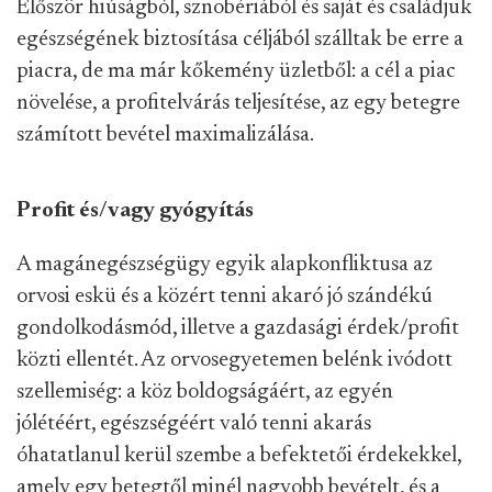
Először hiúságból, sznobériából és saját és családjuk
egészségének biztosítása céljából szálltak be erre a
piacra, de ma már kőkemény üzletből: a cél a piac
növelése, a profitelvárás teljesítése, az egy betegre
számított bevétel maximalizálása.
Profit és/vagy gyógyítás
A magánegészségügy egyik alapkonfliktusa az
orvosi eskü és a közért tenni akaró jó szándékú
gondolkodásmód, illetve a gazdasági érdek/profit
közti ellentét. Az orvosegyetemen belénk ivódott
szellemiség: a köz boldogságáért, az egyén
jólétéért, egészségéért való tenni akarás
óhatatlanul kerül szembe a befektetői érdekekkel,
amely egy betegtől minél nagyobb bevételt, és a