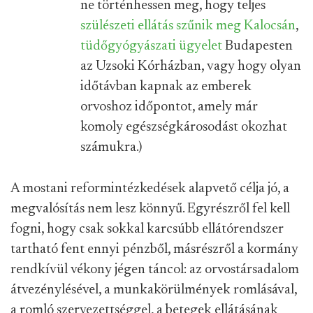
ne történhessen meg, hogy teljes
szülészeti ellátás szűnik meg Kalocsán
,
tüdőgyógyászati ügyelet
Budapesten
az Uzsoki Kórházban, vagy hogy olyan
időtávban kapnak az emberek
orvoshoz időpontot, amely már
komoly egészségkárosodást okozhat
számukra.)
A mostani reformintézkedések alapvető célja jó, a
megvalósítás nem lesz könnyű. Egyrészről fel kell
fogni, hogy csak sokkal karcsúbb ellátórendszer
tartható fent ennyi pénzből, másrészről a kormány
rendkívül vékony jégen táncol: az orvostársadalom
átvezénylésével, a munkakörülmények romlásával,
a romló szervezettséggel, a betegek ellátásának