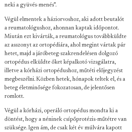
neki a gyüvés-menés”.
Végül elmentek a háziorvoshoz, aki adott beutalót
a reumatológushoz, ahonnan kaptak időpontot.
Miután ezt kivárták, a reumatológus továbbküldte
az asszonyt az ortopédiára, ahol megint vártak pár
hetet, majd a járóbeteg-szakrendelésen dolgozó
ortopédus elküldte őket képalkotó vizsgálatra,
illetve a kórházi ortopédushoz, műtéti előjegyzést
megbeszélni. Közben hetek, hónapok teltek el, és a
beteg életminősége fokozatosan, de jelentősen
romlott.
Végül a kórházi, operáló ortopédus mondta ki a
döntést, hogy a néninek csípőprotézis-műtétre van
szüksége. Igen ám, de csak két év múlvára kapott