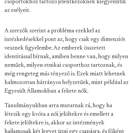
csoportokhoz tartozó jelentkezőknek kiegyenlítik
az esélyeit.
A szerzők szerint
a probléma ezekkel az
intézkedésekkel pont az, hogy csak egy dimenziót
vesznek figyelembe.
Az emberek összetett
identitással bírnak, amiben benne van, hogy milyen
neműek, milyen etnikai csoporthoz tartoznak, és
még rengeteg más tényező is. Ezek miatt lehetnek
halmozottan hátrányos helyzetűek, mint például az
Egyesült Államokban a fekete nők.
Tanulmányukban arra mutatnak rá, hogy ha
létezik egy kvóta a női jelöltekre és emellett a
fekete jelöltekre is, akkor az intézmények
hajlamosak két legyet ütni egy csapásra, és főként