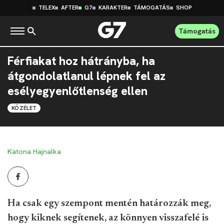
TELEX
AFTER
G7
KARAKTER
TÁMOGATÁS
SHOP
Támogatás
Férfiakat hoz hátrányba, ha
átgondolatlanul lépnek fel az
esélyegyenlőtlenség ellen
KÖZÉLET
Katona Hajnalka
Ha csak egy szempont mentén határozzák meg,
hogy kiknek segítenek, az könnyen visszafelé is