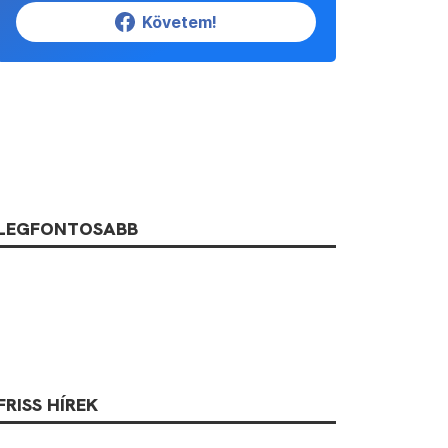
Követem!
LEGFONTOSABB
FRISS HÍREK