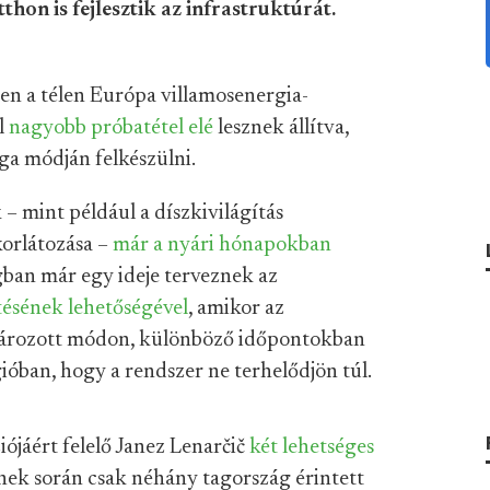
hon is fejlesztik az infrastruktúrát.
en a télen Európa villamosenergia-
l
nagyobb próbatétel elé
lesznek állítva,
ga módján felkészülni.
– mint például a díszkivilágítás
korlátozása –
már a nyári hónapokban
gban már egy ideje terveznek az
ésének lehetőségével
, amikor az
tározott módon, különböző időpontokban
ióban, hogy a rendszer ne terhelődjön túl.
iójáért felelő Janez Lenarčič
két lehetséges
ynek során csak néhány tagország érintett