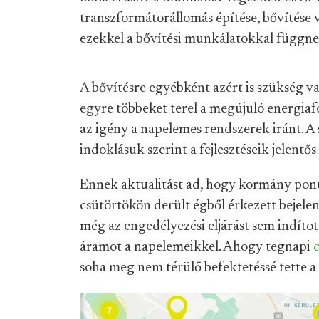
transzformátorállomás építése, bővítése
ezekkel a bővítési munkálatokkal függne
A bővítésre egyébként azért is szükség v
egyre többeket terel a megújuló energiaf
az igény a napelemes rendszerek iránt. A s
indoklásuk szerint a fejlesztéseik jelentős 
Ennek aktualitást ad, hogy kormány pont 
csütörtökön derült égből érkezett bejelen
még az engedélyezési eljárást sem indítot
áramot a napelemeikkel. Ahogy tegnapi
soha meg nem térülő befektetéssé tette a