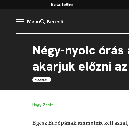
Berta, Bettina
Menü
Kereső
Négy-nyolc órás 
akarjuk előzni a
KÖZÉLET
Nagy Zsolt
Egész Európának számolnia kell azzal,