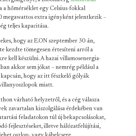
a a hőmérséklet egy Celsius-fokkal
00 megawattos extra igényként jelentkezik –
g teljes kapacitása.
dekes, hogy az E.ON szeptember 30-án,
e kezdte tömegesen értesíteni arról a
e kell készülni. A hazai villamosenergia-
alában akkor sem jókat – nemrég például a
kapcsán, hogy az itt fészkelő gólyák
villanyoszlopok miatt.
thon várható helyzetről, és a cég válasza
yek zavartalan kiszolgálása érdekében van
artási feladatokon túl új bekapcsolásokat,
 fejlesztéseket, illetve hálózatfelújítási,
lehet oszlop- vagy kábelcsere,