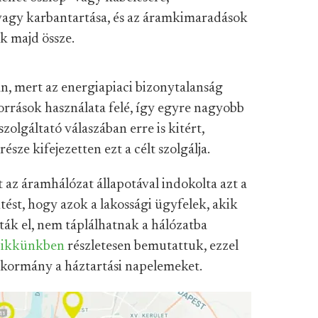
 vagy karbantartása, és az áramkimaradások
k majd össze.
an, mert az energiapiaci bizonytalanság
orrások használata felé, így egyre nagyobb
zolgáltató válaszában erre is kitért,
része kifejezetten ezt a célt szolgálja.
az áramhálózat állapotával indokolta azt a
tést, hogy azok a lakossági ügyfelek, akik
ták el, nem táplálhatnak a hálózatba
cikkünkben
részletesen bemutattuk, ezzel
 kormány a háztartási napelemeket.