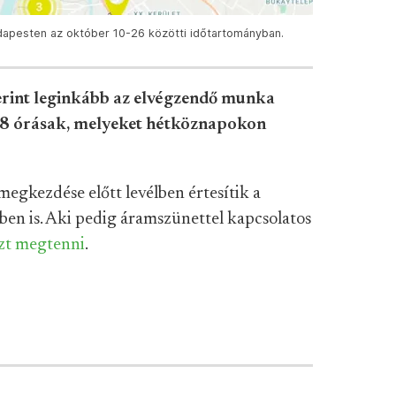
dapesten az október 10-26 közötti időtartományban.
rint leginkább az elvégzendő munka
4-8 órásak, melyeket hétköznapokon
egkezdése előtt levélben értesítik a
lben is. Aki pedig áramszünettel kapcsolatos
ezt megtenni
.