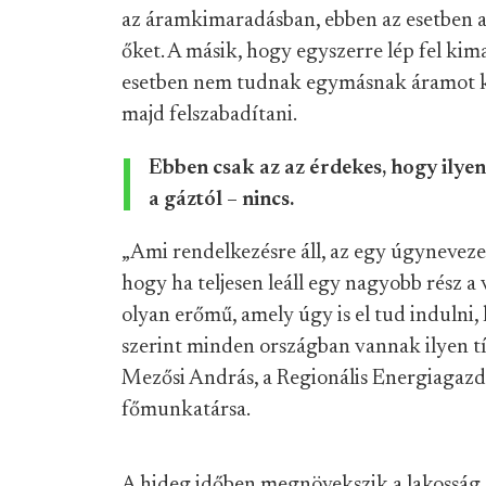
az áramkimaradásban, ebben az esetben az
őket. A másik, hogy egyszerre lép fel ki
esetben nem tudnak egymásnak áramot küld
majd felszabadítani.
Ebben csak az az érdekes, hogy ilyen
a gáztól – nincs.
„Ami rendelkezésre áll, az egy úgynevezett
hogy ha teljesen leáll egy nagyobb rész 
olyan erőmű, amely úgy is el tud induln
szerint minden országban vannak ilyen 
Mezősi András, a Regionális Energiagaz
főmunkatársa.
A hideg időben megnövekszik a lakosság