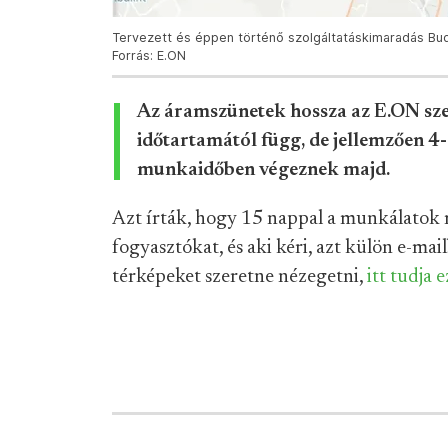
Tervezett és éppen történő szolgáltatáskimaradás Bu
Forrás: E.ON
Az áramszünetek hossza az E.ON sze
időtartamától függ, de jellemzően 
munkaidőben végeznek majd.
Azt írták, hogy 15 nappal a munkálatok m
fogyasztókat, és aki kéri, azt külön e-mai
térképeket szeretne nézegetni,
itt tudja 