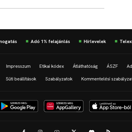
mogatás
Adó 1% felajánlás
Hírlevelek
Telex
Impresszum
Etikai kódex
Átláthatóság
ÁSZF
Ad
Süti beállítások
Szabályzatok
Kommentelési szabályza