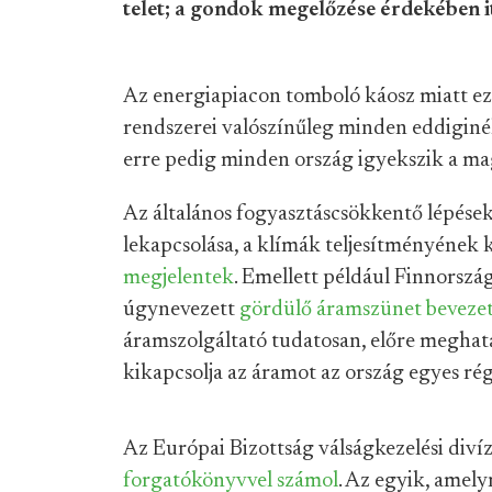
telet; a gondok megelőzése érdekében itt
Az energiapiacon tomboló káosz miatt ez
rendszerei valószínűleg minden eddiginé
erre pedig minden ország igyekszik a ma
Az általános fogyasztáscsökkentő lépések 
lekapcsolása, a klímák teljesítményének 
megjelentek
. Emellett például Finnorszá
úgynevezett
gördülő áramszünet bevezet
áramszolgáltató tudatosan, előre megha
kikapcsolja az áramot az ország egyes rég
Az Európai Bizottság válságkezelési divíz
forgatókönyvvel számol
. Az egyik, amel