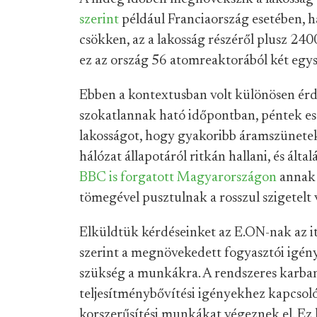
szerint
például Franciaország esetében, h
csökken, az a lakosság részéről plusz 24
ez az ország 56 atomreaktorából két egysé
Ebben a kontextusban volt különösen ér
szokatlannak ható időpontban, péntek est
lakosságot, hogy gyakoribb áramszünetekr
hálózat állapotáról ritkán hallani, és ált
BBC is forgatott Magyarországon
annak 
tömegével pusztulnak a rosszul szigetelt 
Elküldtük kérdéseinket az E.ON-nak az it
szerint a megnövekedett fogyasztói igén
szükség a munkákra. A rendszeres karbant
teljesítménybővítési igényekhez kapcsolódó
korszerűsítési munkákat végeznek el. Ez 