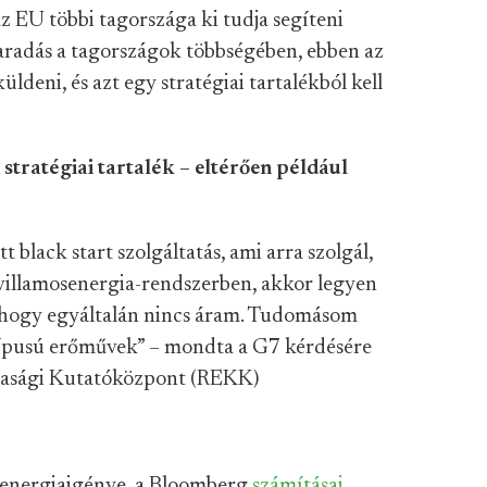
 EU többi tagországa ki tudja segíteni
maradás a tagországok többségében, ebben az
eni, és azt egy stratégiai tartalékból kell
 stratégiai tartalék – eltérően például
 black start szolgáltatás, ami arra szolgál,
a villamosenergia-rendszerben, akkor legyen
i, hogy egyáltalán nincs áram. Tudomásom
típusú erőművek” – mondta a G7 kérdésére
dasági Kutatóközpont (REKK)
 energiaigénye, a Bloomberg
számításai