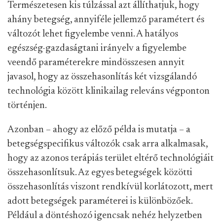
Természetesen kis túlzással azt állíthatjuk, hogy
ahány betegség, annyiféle jellemző paramétert és
változót lehet figyelembe venni. A hatályos
egészség-gazdaságtani irányelv a figyelembe
veendő paraméterekre mindösszesen annyit
javasol, hogy az összehasonlítás két vizsgálandó
technológia között klinikailag releváns végponton
történjen.
Azonban – ahogy az előző példa is mutatja – a
betegségspecifikus változók csak arra alkalmasak,
hogy az azonos terápiás terület eltérő technológiáit
összehasonlítsuk. Az egyes betegségek közötti
összehasonlítás viszont rendkívül korlátozott, mert
adott betegségek paraméterei is különbözőek.
Például a döntéshozó igencsak nehéz helyzetben