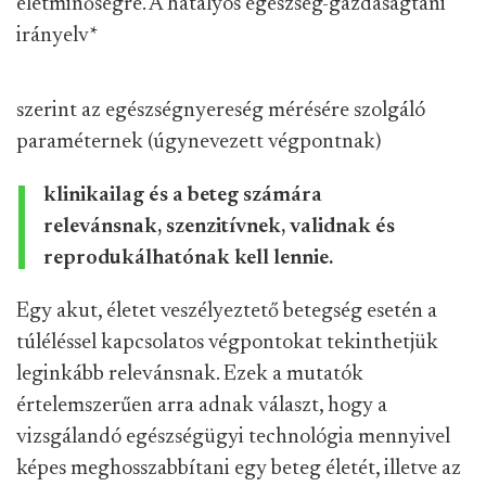
életminőségre. A hatályos egészség-gazdaságtani
irányelv
*
szerint az egészségnyereség mérésére szolgáló
paraméternek (úgynevezett végpontnak)
klinikailag és a beteg számára
relevánsnak, szenzitívnek, validnak és
reprodukálhatónak kell lennie.
Egy akut, életet veszélyeztető betegség esetén a
túléléssel kapcsolatos végpontokat tekinthetjük
leginkább relevánsnak. Ezek a mutatók
értelemszerűen arra adnak választ, hogy a
vizsgálandó egészségügyi technológia mennyivel
képes meghosszabbítani egy beteg életét, illetve az