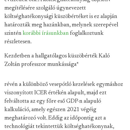
megítélésére szolgáló úgynevezett
költséghatékonysági küszöbértéket is ez alapján
határozták meg hazánkban, melynek szerepével
szintén
korábbi írásunkban
foglalkoztunk
részletesen.
Kezdetben a hallgatólagos küszöbérték Kaló
Zoltán professzor munkássága
*
révén a különböző vesepótló kezelések egymáshoz
viszonyított ICER értékén alapult, majd ezt
felváltotta az egy főre eső GDP-n alapuló
kalkuláció, amely egészen 2021 végéig
meghatározó volt. Eddig az időpontig azt a
technológiát tekintettük költséghatékonynak,