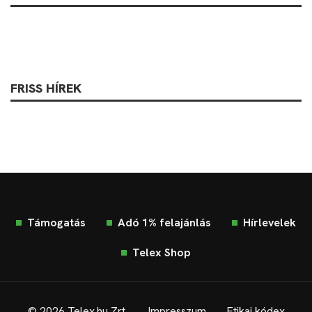
FRISS HÍREK
Támogatás
Adó 1% felajánlás
Hírlevelek
Telex Shop
© 2026 Telex.hu Zrt.
Impresszum
Etikai kódex