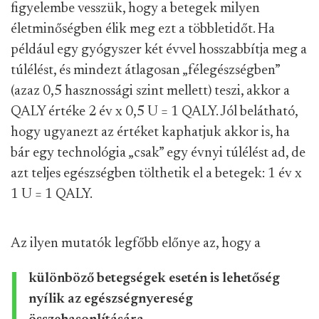
figyelembe vesszük, hogy a betegek milyen
életminőségben élik meg ezt a többletidőt. Ha
például egy gyógyszer két évvel hosszabbítja meg a
túlélést, és mindezt átlagosan „félegészségben”
(azaz 0,5 hasznossági szint mellett) teszi, akkor a
QALY értéke 2 év x 0,5 U = 1 QALY. Jól belátható,
hogy ugyanezt az értéket kaphatjuk akkor is, ha
bár egy technológia „csak” egy évnyi túlélést ad, de
azt teljes egészségben tölthetik el a betegek: 1 év x
1 U = 1 QALY.
Az ilyen mutatók legfőbb előnye az, hogy a
különböző betegségek esetén is lehetőség
nyílik az egészségnyereség