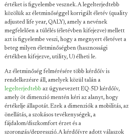
értéket is figyelembe vesznek. A legelterjedtebb
közölük az életminőséggel korrigált életév (quality
adjusted life year, QALY), amely a nevének
megfelelően a túlélés (életévben kifejezve) mellett
azt is figyelembe veszi, hogy a megnyert életévet a
beteg milyen életminőségben (hasznossági
értékben kifejezve, utility, U) élheti le.
Az életminőség felmérésére több kérdőív is
rendelkezésre áll, amelyek közül talán a
legelterjedtebb
az úgynevezett EQ-5D kérdőív,
amely öt dimenzió mentén kéri az alanyt, hogy
értékelje állapotát. Ezek a dimenziók a mobilitás, az
önellátás, a szokásos tevékenységek, a
fájdalom/diszkomfort érzet és a
szorongás/depresszió. A kérdőívre adott válaszok