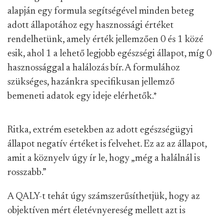
alapján egy formula segítségével minden beteg
adott állapotához egy hasznossági értéket
rendelhetünk, amely érték jellemzően 0 és 1 közé
esik, ahol 1 a lehető legjobb egészségi állapot, míg 0
hasznossággal a halálozás bír. A formulához
szükséges, hazánkra specifikusan jellemző
bemeneti adatok egy ideje elérhetők.
*
Ritka, extrém esetekben az adott egészségügyi
állapot negatív értéket is felvehet. Ez az az állapot,
amit a köznyelv úgy ír le, hogy „még a halálnál is
rosszabb.”
A QALY-t tehát úgy számszerűsíthetjük, hogy az
objektíven mért életévnyereség mellett azt is