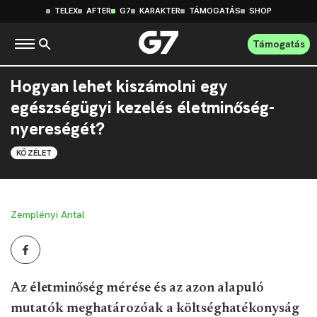
TELEX
AFTER
G7
KARAKTER
TÁMOGATÁS
SHOP
Támogatás
Hogyan lehet kiszámolni egy
egészségügyi kezelés életminőség-
nyereségét?
KÖZÉLET
Zemplényi Antal
Az életminőség mérése és az azon alapuló
mutatók meghatározóak a költséghatékonyság