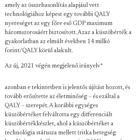
amely az összehasonlítás alapjául vett
technológiához képest egy további QALY
nyereséget az egy főre eső GDP maximum
háromszorosáért biztosított. Azaz a küszöbérték a
gyakorlatban az elmúlt években 14 millió
forint/QALY körül alakult.
Az új, 2021 végén megjelenő irányelv
*
azonban e tekintetben is jelentős újítást hozott, és
tovább erősítette az életminőség – és ezáltal a
QALY – szerepét. A korábbi egységes
küszöbértéket felváltotta egy differenciált
küszöbértékkészlet, ahol a küszöbértéket a
technológia státusza mellett (ritka betegség