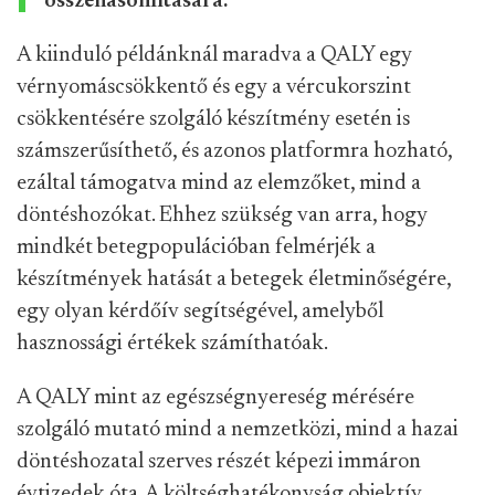
összehasonlítására.
A kiinduló példánknál maradva a QALY egy
vérnyomáscsökkentő és egy a vércukorszint
csökkentésére szolgáló készítmény esetén is
számszerűsíthető, és azonos platformra hozható,
ezáltal támogatva mind az elemzőket, mind a
döntéshozókat. Ehhez szükség van arra, hogy
mindkét betegpopulációban felmérjék a
készítmények hatását a betegek életminőségére,
egy olyan kérdőív segítségével, amelyből
hasznossági értékek számíthatóak.
A QALY mint az egészségnyereség mérésére
szolgáló mutató mind a nemzetközi, mind a hazai
döntéshozatal szerves részét képezi immáron
évtizedek óta. A költséghatékonyság objektív