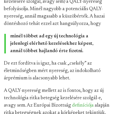
kezelésére szolgál, avagy sem) a QALY-nyereség
befolyásolja. Minél nagyobb a potenciális QALY-
nyereség, annál magasabb a küszöbérték. A hazai
döntéshozó tehát ezzel azt hangsúlyozza, hogy
minél többet ad egy új technológia a
jelenlegi elérhető kezelésekhez képest,
annál többet hajlandó érte fizetni.
De ezt fordítva is igaz, ha csak „csekély” az
életminőségben mért nyereség, az indokolható
árprémium is alacsonyabb lehet.
A QALY-nyereség mellett az is fontos, hogy az új
technológia ritka betegség kezelésére szolgál-e,
avagy sem. Az Európai Bizottság
definíciója
alapján
ritka betegségnek azokat a kórképeket tekintjük,