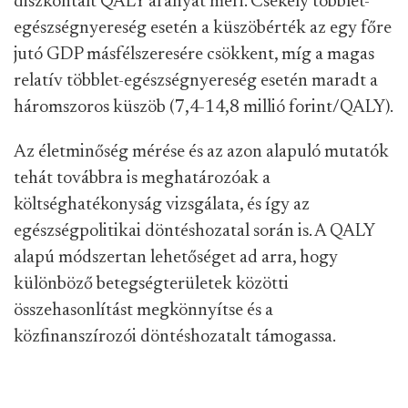
diszkontált QALY arányát méri. Csekély többlet-
egészségnyereség esetén a küszöbérték az egy főre
jutó GDP másfélszeresére csökkent, míg a magas
relatív többlet-egészségnyereség esetén maradt a
háromszoros küszöb (7,4-14,8 millió forint/QALY).
Az életminőség mérése és az azon alapuló mutatók
tehát továbbra is meghatározóak a
költséghatékonyság vizsgálata, és így az
egészségpolitikai döntéshozatal során is. A QALY
alapú módszertan lehetőséget ad arra, hogy
különböző betegségterületek közötti
összehasonlítást megkönnyítse és a
közfinanszírozói döntéshozatalt támogassa.