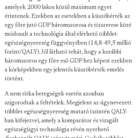
amelyek 2000 lakos közül maximum egyet
érintenek. Ezekben az esetekben a küszöbérték az
egy főre jutó GDP háromszorosa és tízszerese közé
módosult a technológia által elérhető többlet-
egészségnyereség függvényében (14,8-49,5 millió
forint/QALY). Jól látható tehát, hogy a korábbi
háromszoros egy főre eső GDP-hez képest ezekben
a kórképekben egy jelentős küszöbérték-emelés
történt.
A nem ritka betegségek esetén azonban
szigorodtak a feltételek. Megjelent az úgynevezett
többlet-egészségnyereség mutató (szintén QALY-
ban kifejezve), amely a komparátor és vizsgált
egészségügyi technológia révén nyerhető