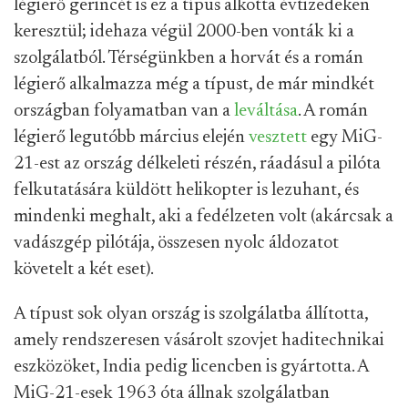
légierő gerincét is ez a típus alkotta évtizedeken
keresztül; idehaza végül 2000-ben vonták ki a
szolgálatból. Térségünkben a horvát és a román
légierő alkalmazza még a típust, de már mindkét
országban folyamatban van a
leváltása
. A román
légierő legutóbb március elején
vesztett
egy MiG-
21-est az ország délkeleti részén, ráadásul a pilóta
felkutatására küldött helikopter is lezuhant, és
mindenki meghalt, aki a fedélzeten volt (akárcsak a
vadászgép pilótája, összesen nyolc áldozatot
követelt a két eset).
A típust sok olyan ország is szolgálatba állította,
amely rendszeresen vásárolt szovjet haditechnikai
eszközöket, India pedig licencben is gyártotta. A
MiG-21-esek 1963 óta állnak szolgálatban