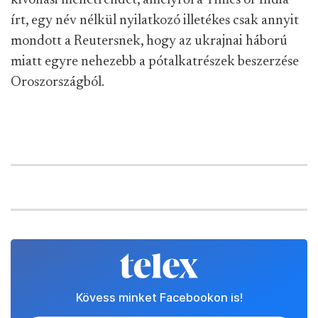
kivonási menetrendet, amelyről a Times of India
írt, egy név nélkül nyilatkozó illetékes csak annyit
mondott a Reutersnek, hogy az ukrajnai háború
miatt egyre nehezebb a pótalkatrészek beszerzése
Oroszországból.
Kövess minket Facebookon is!