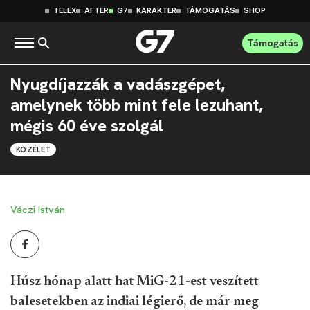
TELEX
AFTER
G7
KARAKTER
TÁMOGATÁS
SHOP
Támogatás
Nyugdíjazzák a vadászgépet,
amelynek több mint fele lezuhant,
mégis 60 éve szolgál
KÖZÉLET
Váczi István
Húsz hónap alatt hat MiG-21-est veszített
balesetekben az indiai légierő, de már meg