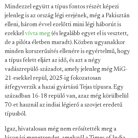
Mindezzel együtt a típus fontos részét képezi
jelenleg is az ország légi erejének, még a Pakisztán
elleni, három évvel ezelőtti mini légi háborút is
ezekkel
vívta meg
(és legalább egyet el is vesztett,
de a pilóta életben maradt). Közben ugyanakkor
minden korszerűsítés ellenére is egyértelmű, hogy
a típus felett eljárt az idő, és azt a négy
vadászrepülő-századot, amely jelenleg még MiG-
21-esekkel repül, 2025-ig fokozatosan
átfegyverzik a hazai gyártású Tejas típusra. Egy
században 16-18 repülő van, azaz még körülbelül
70-et használ az indiai légierő a szovjet eredetű
típusból.
Igaz, hivatalosan még nem erősítették meg a