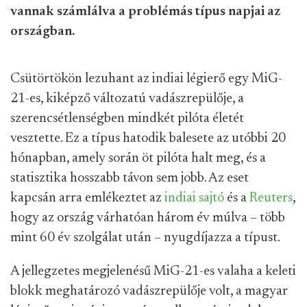
vannak számlálva a problémás típus napjai az
országban.
Csütörtökön lezuhant az indiai légierő egy MiG-
21-es, kiképző változatú vadászrepülője, a
szerencsétlenségben mindkét pilóta életét
vesztette. Ez a típus hatodik balesete az utóbbi 20
hónapban, amely során öt pilóta halt meg, és a
statisztika hosszabb távon sem jobb. Az eset
kapcsán arra emlékeztet az
indiai sajtó
és a
Reuters
,
hogy az ország várhatóan három év múlva – több
mint 60 év szolgálat után – nyugdíjazza a típust.
A jellegzetes megjelenésű MiG-21-es valaha a keleti
blokk meghatározó vadászrepülője volt, a magyar