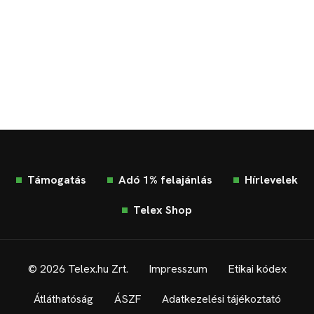
Támogatás
Adó 1% felajánlás
Hírlevelek
Telex Shop
© 2026 Telex.hu Zrt.
Impresszum
Etikai kódex
Átláthatóság
ÁSZF
Adatkezelési tájékoztató