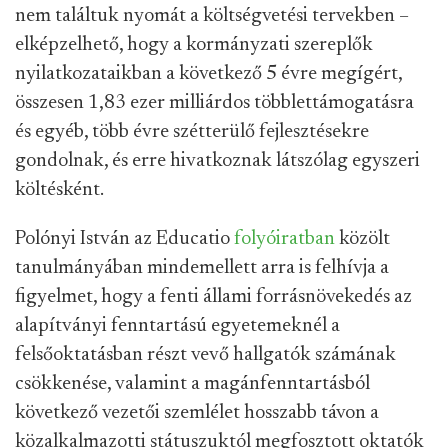
nem találtuk nyomát a költségvetési tervekben –
elképzelhető, hogy a kormányzati szereplők
nyilatkozataikban a következő 5 évre megígért,
összesen 1,83 ezer milliárdos többlettámogatásra
és egyéb, több évre szétterülő fejlesztésekre
gondolnak, és erre hivatkoznak látszólag egyszeri
költésként.
Polónyi István az Educatio
folyóiratban
közölt
tanulmányában mindemellett arra is felhívja a
figyelmet, hogy a fenti állami forrásnövekedés az
alapítványi fenntartású egyetemeknél a
felsőoktatásban részt vevő hallgatók számának
csökkenése, valamint a magánfenntartásból
következő vezetői szemlélet hosszabb távon a
közalkalmazotti státuszuktól megfosztott oktatók