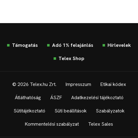
Támogatás
Adó 1% felajánlás
Hírlevelek
Telex Shop
© 2026 Telex.hu Zrt.
Impresszum
Etikai kódex
Átláthatóság
ÁSZF
Adatkezelési tájékoztató
Sütitájékoztató
Süti beállítások
Szabályzatok
Kommentelési szabályzat
Telex Sales