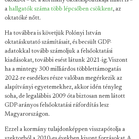
okokból – de a kormány oktatáspolitikája miatt is –
a
hallgatók száma több lépcsőben csökkent
, az
oktatóké nőtt.
Ha továbbra is követjük Polónyi István
oktatáskutató számításait, és becsült GDP-
adatokkal tovább számoljuk a felsőoktatási
kiadásokat, további esést látunk 2021-ig. Viszont
ha a mintegy 300 milliárdos többlettámogatás
2022-re esedékes része valóban megérkezik az
alapítványi egyetemekhez, akkor idén tényleg
soha, de legalábbis 2009 óta biztosan nem látott
GDP-arányos felsőoktatási ráfordítás lesz
Magyarországon.
Ezzel a kormány tulajdonképpen visszapótolja a
szektorból a 2010-es években kivont forrásokat. A