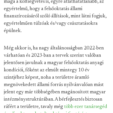
maga a költségvetés is, egyre átláthatatlanabb, az
egyértelmű, hogy a felsőoktatás állami
finanszírozásáról szóló állítások, mint látni fogjuk,
egyértelműen túlzóak és/vagy csúsztatásokra
épülnek.
Még akkor is, ha nagy általánosságban 2022-ben
várhatóan és 2023-ban a tervek szerint valóban
jelentősen javulnak a magyar felsőoktatás anyagi
kondíciói, főként az elmúlt mintegy 10 év
szintjéhez képest, noha a területre áramló
megnövekedett állami forrás nyilvánvalóan mást
jelent egy már többségében magánosított magyar
intézménystruktúrában. A bérfejlesztés biztosan
ráfért a területre, tavaly még
több ezer tanársegéd