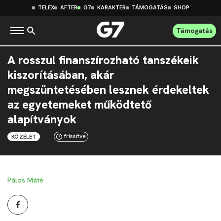
TELEX
AFTER
G7
KARAKTER
TÁMOGATÁS
SHOP
Támogatás
A rosszul finanszírozható tanszékeik
kiszorításában, akár
megszüntetésében lesznek érdekeltek
az egyetemeket működtető
alapítványok
frissítve
KÖZÉLET
Pálos Máté