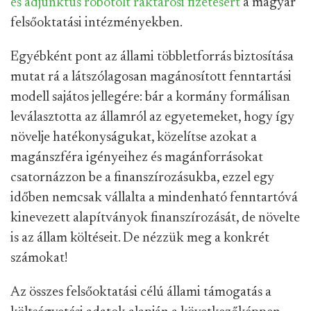
és adjunktus robotolt raktárosi fizetésért
a magyar
felsőoktatási intézményekben.
Egyébként pont az állami többletforrás biztosítása
mutat rá a látszólagosan magánosított fenntartási
modell sajátos jellegére: bár a kormány formálisan
leválasztotta az államról az egyetemeket, hogy így
növelje hatékonyságukat, közelítse azokat a
magánszféra igényeihez és magánforrásokat
csatornázzon be a finanszírozásukba, ezzel egy
időben nemcsak vállalta a mindenható fenntartóvá
kinevezett alapítványok finanszírozását, de növelte
is az állam költéseit. De nézzük meg a konkrét
számokat!
Az összes felsőoktatási célú állami támogatás a