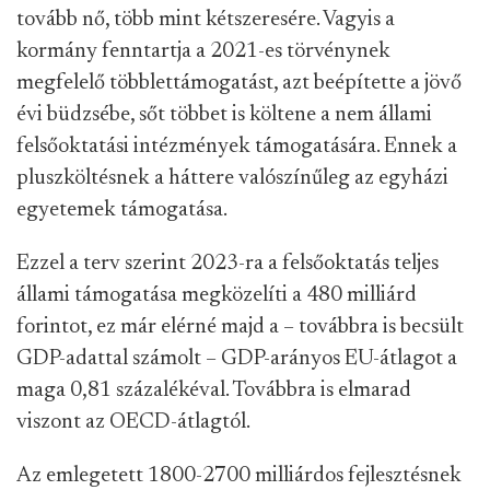
tovább nő, több mint kétszeresére. Vagyis a
kormány fenntartja a 2021-es törvénynek
megfelelő többlettámogatást, azt beépítette a jövő
évi büdzsébe, sőt többet is költene a nem állami
felsőoktatási intézmények támogatására. Ennek a
pluszköltésnek a háttere valószínűleg az egyházi
egyetemek támogatása.
Ezzel a terv szerint 2023-ra a felsőoktatás teljes
állami támogatása megközelíti a 480 milliárd
forintot, ez már elérné majd a – továbbra is becsült
GDP-adattal számolt – GDP-arányos EU-átlagot a
maga 0,81 százalékéval. Továbbra is elmarad
viszont az OECD-átlagtól.
Az emlegetett 1800-2700 milliárdos fejlesztésnek