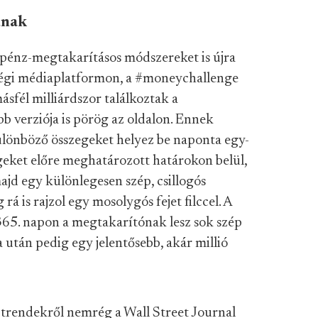
dnak
pénz-megtakarításos módszereket is újra
össégi médiaplatformon, a #moneychallenge
sfél milliárdszor találkoztak a
b verziója is pörög az oldalon. Ennek
ülönböző összegeket helyez be naponta egy-
geket előre meghatározott határokon belül,
jd egy különlegesen szép, csillogós
rá is rajzol egy mosolygós fejet filccel. A
65. napon a megtakarítónak lesz sok szép
a után pedig egy jelentősebb, akár millió
trendekről nemrég a Wall Street Journal