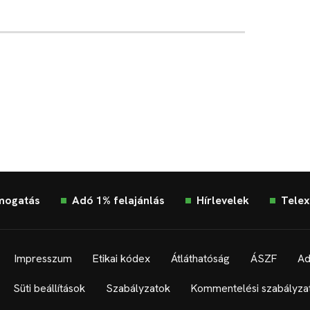
mogatás
Adó 1% felajánlás
Hírlevelek
Telex
Impresszum
Etikai kódex
Átláthatóság
ÁSZF
Ad
Süti beállítások
Szabályzatok
Kommentelési szabályza