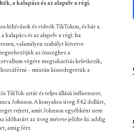
ék, a kalapács és az alapelv a régi.
 kihívások és videók TikTokon, és bár a
a kalapács és az alapelv a régi: ha
resen, valamilyen szabályt követve
megnehezítjük az összeghez a
ntervallum végére megtakarítás keletkezik,
hozzáférni – miután kiszedegettük a
s TikTok-sztár és teljes állású influenszer,
nca Johnson. A konyakos üveg 542 dollárt,
zeget rejtett, amit Johnson egyébként nem
z időhatárt az üveg mérete jelölte ki: addig
et, amíg fért.