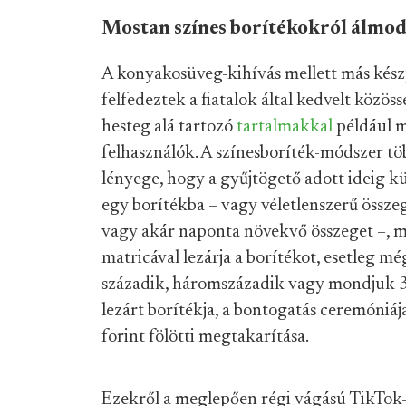
Mostan színes borítékokról álmo
A konyakosüveg-kihívás mellett más kész
felfedeztek a fiatalok által kedvelt köz
hesteg alá tartozó
tartalmakkal
például má
felhasználók. A színesboríték-módszer töb
lényege, hogy a gyűjtögető adott ideig k
egy borítékba – vagy véletlenszerű össze
vagy akár naponta növekvő összeget –, ma
matricával lezárja a borítékot, esetleg még 
századik, háromszázadik vagy mondjuk 3
lezárt borítékja, a bontogatás ceremóniáj
forint fölötti megtakarítása.
Ezekről a meglepően régi vágású TikTok-