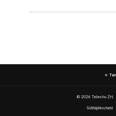
Tá
© 2026 Telex.hu Zrt.
Sütitájékoztató