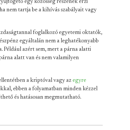
gyűjtögető egy közösség részének érzi
ha nem tartja be a kihívás szabályait vagy
zdaságtannal foglalkozó egyetemi oktatók,
észpénz egyáltalán nem a leghatékonyabb
 Például azért sem, mert a párna alatti
 párna alatt van és nem valamilyen
llentétben a kriptóval vagy az
egyre
okkal, ebben a folyamatban minden kézzel
íthető és hatásosan megmutatható.