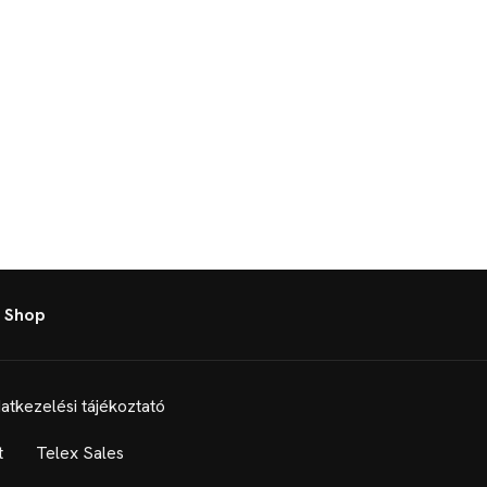
 Shop
atkezelési tájékoztató
t
Telex Sales