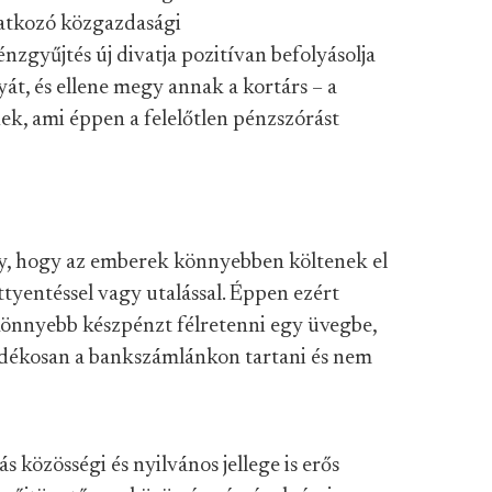
ilatkozó közgazdasági
nzgyűjtés új divatja pozitívan befolyásolja
át, és ellene megy annak a kortárs – a
k, ami éppen a felelőtlen pénzszórást
y, hogy az emberek könnyebben költenek el
ttyentéssel vagy utalással. Éppen ezért
könnyebb készpénzt félretenni egy üvegbe,
dékosan a bankszámlánkon tartani és nem
 közösségi és nyilvános jellege is erős