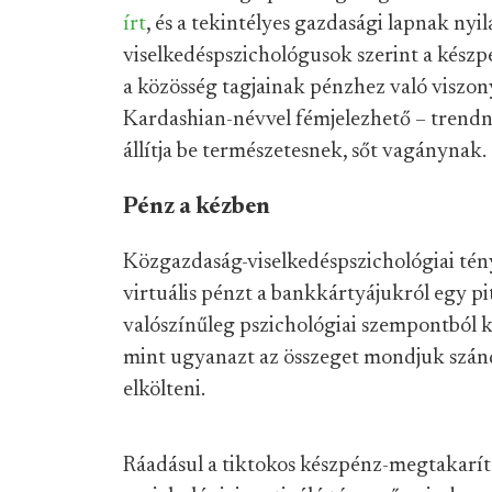
írt
, és a tekintélyes gazdasági lapnak ny
viselkedéspszichológusok szerint a készpé
a közösség tagjainak pénzhez való viszony
Kardashian-névvel fémjelezhető – trendne
állítja be természetesnek, sőt vagánynak.
Pénz a kézben
Közgazdaság-viselkedéspszichológiai tén
virtuális pénzt a bankkártyájukról egy pi
valószínűleg pszichológiai szempontból 
mint ugyanazt az összeget mondjuk szán
elkölteni.
Ráadásul a tiktokos készpénz-megtakarítás