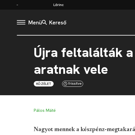
Lőrinc
Menü
Kereső
Újra feltalálták 
aratnak vele
frissítve
KÖZÉLET
Pálos Máté
Nagyot mennek a készpénz-megtakaráso