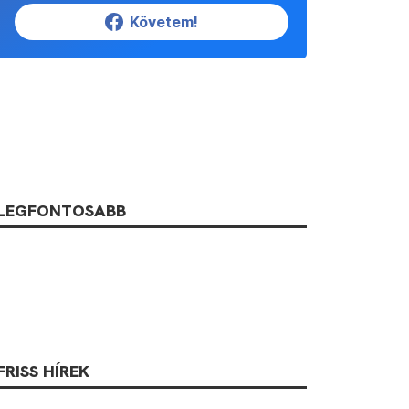
Követem!
LEGFONTOSABB
FRISS HÍREK