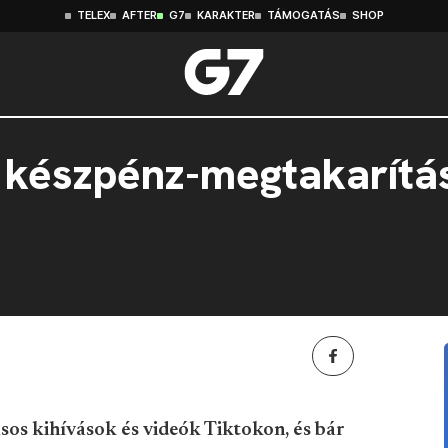
TELEX
AFTER
G7
KARAKTER
TÁMOGATÁS
SHOP
a készpénz-megtakarítás
s kihívások és videók Tiktokon, és bár