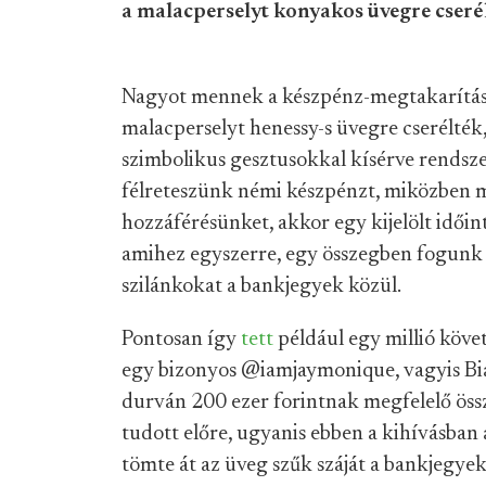
a malacperselyt konyakos üvegre cserélt
Nagyot mennek a készpénz-megtakarításos
malacperselyt henessy-s üvegre cserélték, 
szimbolikus gesztusokkal kísérve rendsze
félreteszünk némi készpénzt, miközben 
hozzáférésünket, akkor egy kijelölt idői
amihez egyszerre, egy összegben fogunk 
szilánkokat a bankjegyek közül.
Pontosan így
tett
például egy millió követő
egy bizonyos @iamjaymonique, vagyis Bia
durván 200 ezer forintnak megfelelő öss
tudott előre, ugyanis ebben a kihívásban a
tömte át az üveg szűk száját a bankjegyek