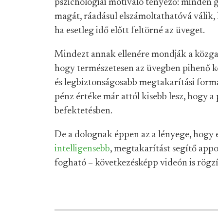
pszichológiai motiváló tényező: minden 
magát, ráadásul elszámoltathatóvá válik, 
ha esetleg idő előtt feltörné az üveget.
Mindezt annak ellenére mondják a közga
hogy természetesen az üvegben pihenő k
és legbiztonságosabb megtakarítási forma.
pénz értéke már attól kisebb lesz, hogy a
befektetésben.
De a dolognak éppen az a lényege, hogy e
intelligensebb
, megtakarítást segítő app
fogható – következésképp videón is rögz