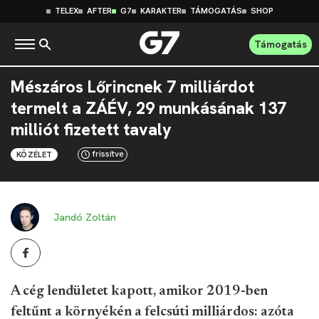
TELEX
AFTER
G7
KARAKTER
TÁMOGATÁS
SHOP
Támogatás
Mészáros Lőrincnek 7 milliárdot
termelt a ZÁÉV, 29 munkásának 137
milliót fizetett tavaly
frissítve
KÖZÉLET
Jandó Zoltán
A cég lendületet kapott, amikor 2019-ben
feltűnt a környékén a felcsúti milliárdos: azóta