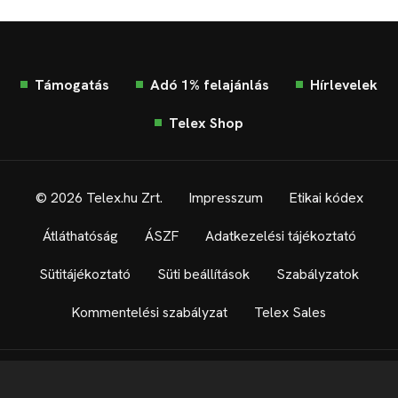
Támogatás
Adó 1% felajánlás
Hírlevelek
Telex Shop
© 2026 Telex.hu Zrt.
Impresszum
Etikai kódex
Átláthatóság
ÁSZF
Adatkezelési tájékoztató
Sütitájékoztató
Süti beállítások
Szabályzatok
Kommentelési szabályzat
Telex Sales