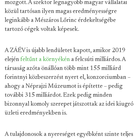
mozgott. A szektor legnagyobb magyar vállalatai
közül tartósan ilyen magas eredményességre
leginkább a Mészáros Lőrinc érdekeltségébe
tartozó cégek voltak képesek.
A ZÁÉV is újabb lendületet kapott, amikor 2019
elején
feltűnt a környékén
a felcsúti milliárdos. A
társaság azóta önállóan több mint 155 milliárd
forintnyi közbeszerzést nyert el, konzorciumban –
ahogy a Néprajzi Múzeumot is építette – pedig
további 315 milliárdot. Ezek pedig minden
bizonnyal komoly szerepet játszottak az idei kiugró
üzleti eredményekben is.
A tulajdonosok a nyereséget egyébként szinte teljes