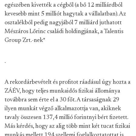
egészében kivették a cégből (a bő 12 milliárdból
kevesebb mint 5 milliót hagytak a vállalatban). Az
osztalékból pedig nagyjából 7 milliárd juthatott
Mészáros Lőrinc családi holdingjának, a Talentis
Group Zrt.-nek
*
.
A rekordárbevételt és profitot ráadásul úgy hozta a
ZÁÉV, hogy teljes munkaidős fizikai állománya
továbbra sem érte el a 30 főt. A társaságnak 29
ilyen munkát végző alkalmazottja van, akiknek
tavaly összesen 137,4 millió forintnyi bért fizetett.
Más kérdés, hogy az alig több mint két tucat fizikai
munkás mellett 194 szellemi foglalkoztatottat is