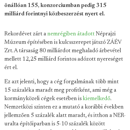
önállóan 155, konzorciumban pedig 315
milliárd forintnyi közbeszerzést nyert el.
Rekordévet zárt a
nemrégiben átadott
Néprajzi
Múzeum építésében is kulcsszerepet játszó ZÁÉV
Zrt. A társaság 80 milliárdot meghaladó árbevétel
mellett 12,25 milliárd forintos adózott nyereséget
ért el.
Ez azt jelenti, hogy a cég forgalmának több mint
15 százaléka maradt meg profitként, ami még a
kormányközeli cégek esetében is
kiemelkedő
.
Nemzetközi szinten ez a mutató a korábbi években
jellemzően 5 százalék alatt maradt, és itthon a NER-
uralta építőiparban is 5-10 százalék között