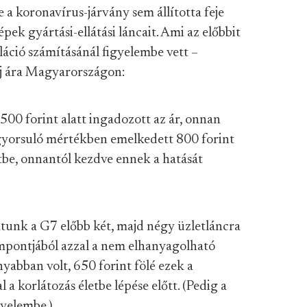
ve a koronavírus-járvány sem állította feje
pek gyártási-ellátási láncait. Ami az előbbit
fláció számításánál figyelembe vett –
laj ára Magyarországon:
 500 forint alatt ingadozott az ár, onnan
gyorsuló mértékben emelkedett 800 forint
letbe, onnantól kezdve ennek a hatását
atunk a G7 előbb két, majd négy üzletláncra
zempontjából azzal a nem elhanyagolható
yabban volt, 650 forint fölé ezek a
a korlátozás életbe lépése előtt. (Pedig a
gyelembe.)