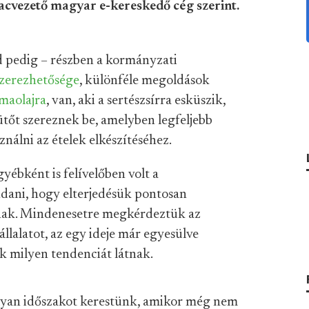
acvezető magyar e-kereskedő cég szerint.
jd pedig – részben a kormányzati
zerezhetősége
, különféle megoldások
lmaolajra
, van, aki a sertészsírra esküszik,
ütőt szereznek be, amelyben legfeljebb
nálni az ételek elkészítéséhez.
ébként is felívelőben volt a
ani, hogy elterjedésük pontosan
nak. Mindenesetre megkérdeztük az
llalatot, az egy ideje már egyesülve
 milyen tendenciát látnak.
olyan időszakot kerestünk, amikor még nem