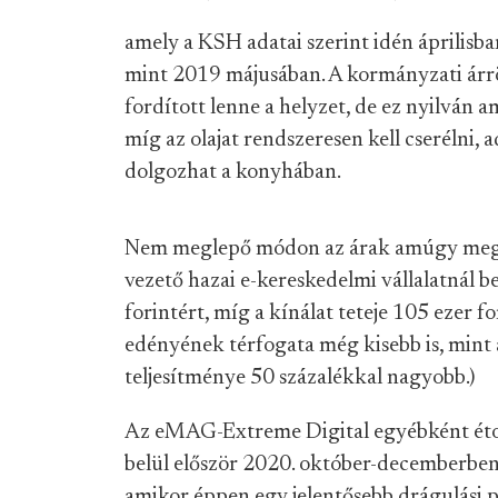
amely a KSH adatai szerint idén áprilisb
mint 2019 májusában. A kormányzati árr
fordított lenne a helyzet, de ez nyilván 
míg az olajat rendszeresen kell cserélni, 
dolgozhat a konyhában.
Nem meglepő módon az árak amúgy megle
vezető hazai e-kereskedelmi vállalatnál b
forintért, míg a kínálat teteje 105 ezer f
edényének térfogata még kisebb is, mint a
teljesítménye 50 százalékkal nagyobb.)
Az eMAG-Extreme Digital egyébként étolaj
belül először 2020. október-decemberben
amikor éppen egy jelentősebb drágulási p