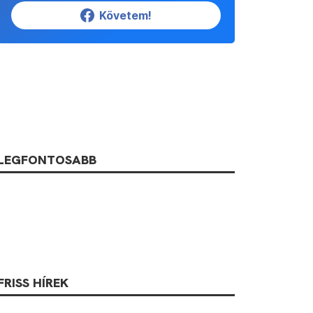
Követem!
LEGFONTOSABB
FRISS HÍREK