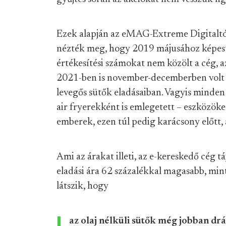
Ezek alapján az eMAG-Extreme Digitaltól
nézték meg, hogy 2019 májusához képest
értékesítési számokat nem közölt a cég, 
2021-ben is november-decemberben volt 
levegős sütők eladásaiban. Vagyis minden
air fryerekként is emlegetett – eszközöke
emberek, ezen túl pedig karácsony előtt,
Ami az árakat illeti, az e-kereskedő cég tá
eladási ára 62 százalékkal magasabb, mi
látszik, hogy
az olaj nélküli sütők még jobban drá