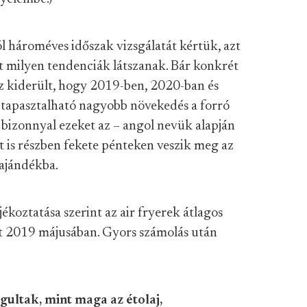
 hároméves időszak vizsgálatát kértük, azt
 milyen tendenciák látszanak. Bár konkrét
az kiderült, hogy 2019-ben, 2020-ban és
tapasztalható nagyobb növekedés a forró
 bizonnyal ezeket az – angol nevük alapján
t is részben fekete pénteken veszik meg az
 ajándékba.
jékoztatása szerint az air fryerek átlagos
nt 2019 májusában. Gyors számolás után
gultak, mint maga az étolaj,