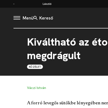
László
Menü
Kereső
Kiváltható az ét
megdrágult
KÖZÉLET
Váczi István
A forró levegős sütőkbe lényegében nem 