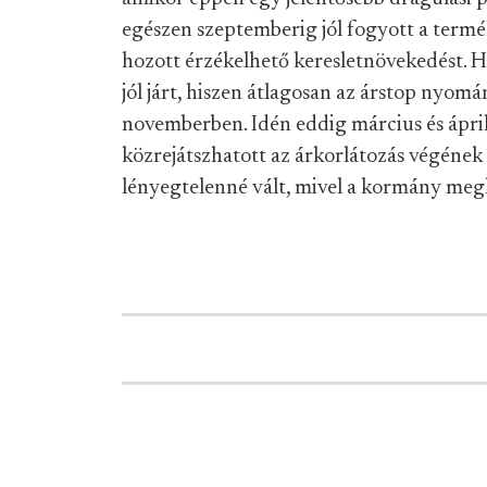
egészen szeptemberig jól fogyott a termé
hozott érzékelhető keresletnövekedést. H
jól járt, hiszen átlagosan az árstop nyomán
novemberben. Idén eddig március és ápril
közrejátszhatott az árkorlátozás végének
lényegtelenné vált, mivel a kormány megh