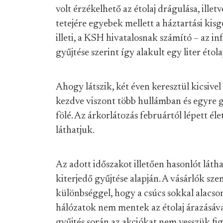
volt érzékelhető az étolaj drágulása, illet
tetejére egyebek mellett a háztartási kisgé
illeti, a KSH hivatalosnak számító – az in
gyűjtése szerint így alakult egy liter éto
Ahogy látszik, két éven keresztül kicsivel
kezdve viszont több hullámban és egyre 
fölé. Az árkorlátozás februártól lépett é
láthatjuk.
Az adott időszakot illetően hasonlót láth
kiterjedő gyűjtése alapján. A vásárlók s
különbséggel, hogy a csúcs sokkal alacson
hálózatok nem mentek az étolaj árazásával 
gyűjtés során az akciókat nem vesszük fi