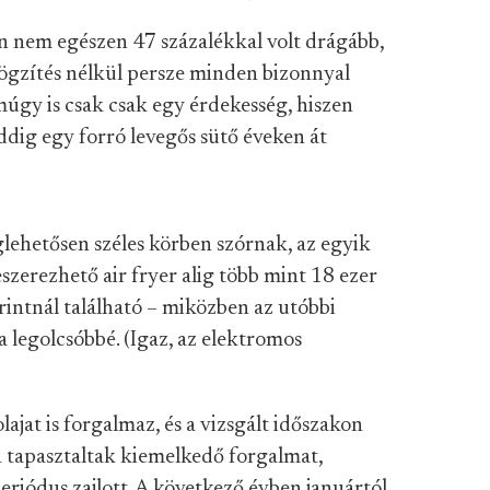
an nem egészen 47 százalékkal volt drágább,
ögzítés nélkül persze minden bizonnyal
amúgy is csak csak egy érdekesség, hiszen
addig egy forró levegős sütő éveken át
hetősen széles körben szórnak, az egyik
eszerezhető air fryer alig több mint 18 ezer
orintnál található – miközben az utóbbi
 legolcsóbbé. (Igaz, az elektromos
at is forgalmaz, és a vizsgált időszakon
 tapasztaltak kiemelkedő forgalmat,
eriódus zajlott. A következő évben januártól