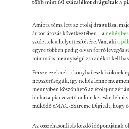
több mint 60 százalékot drágultak a pi
Amióta téma lett az étolaj drágulása, ma
árkorlátozás következtében – a
nehéz bes
születtek a helyettesítésére. Van, aki
a pá
egyre többen pedig olyan forró levegős s
minimális mennyiségű zsiradékot kell hasz
Persze ezeknek a konyhai eszközöknek egy
népszerűségük, így nehéz lenne megmond
mennyiben köszönhető az étolaj-mizériá
idehaza piacvezető online kereskedelmi vá
működő eMAG-Extreme Digitalt, hogy ők
Az összehasonlítás kezdő időpontjának 