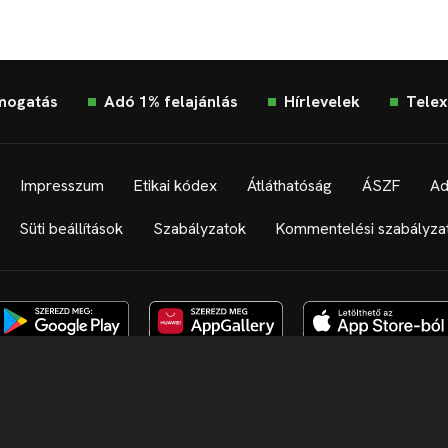
mogatás
Adó 1% felajánlás
Hírlevelek
Telex
Impresszum
Etikai kódex
Átláthatóság
ÁSZF
Ad
Süti beállítások
Szabályzatok
Kommentelési szabályza