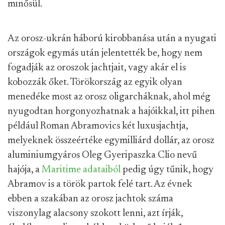
minősül.
Az orosz-ukrán háború kirobbanása után a nyugati
országok egymás után jelentették be, hogy nem
fogadják az oroszok jachtjait, vagy akár el is
kobozzák őket. Törökország az egyik olyan
menedéke most az orosz oligarcháknak, ahol még
nyugodtan horgonyozhatnak a hajóikkal, itt pihen
például Roman Abramovics két luxusjachtja,
melyeknek összeértéke egymilliárd dollár, az orosz
aluminiumgyáros Oleg Gyeripaszka Clio nevű
hajója, a
Maritime adataiból
pedig úgy tűnik, hogy
Abramov is a török partok felé tart. Az évnek
ebben a szakában az orosz jachtok száma
viszonylag alacsony szokott lenni, azt írják,