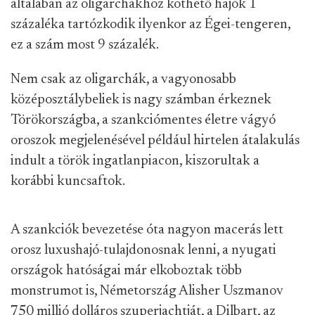
általában az oligarchákhoz köthető hajók 1
százaléka tartózkodik ilyenkor az Égei-tengeren,
ez a szám most 9 százalék.
Nem csak az oligarchák, a vagyonosabb
középosztálybeliek is nagy számban érkeznek
Törökországba, a szankciómentes életre vágyó
oroszok megjelenésével például hirtelen átalakulás
indult a török ingatlanpiacon, kiszorultak a
korábbi kuncsaftok.
A szankciók bevezetése óta nagyon macerás lett
orosz luxushajó-tulajdonosnak lenni, a nyugati
országok hatóságai már elkoboztak több
monstrumot is, Németország Alisher Uszmanov
750 millió dolláros szuperjachtját, a Dilbart, az