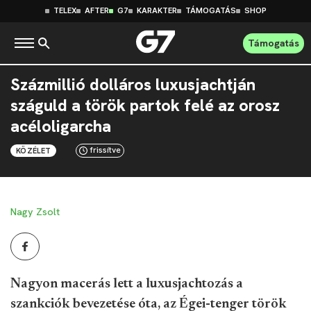
TELEX
AFTER
G7
KARAKTER
TÁMOGATÁS
SHOP
Támogatás
Százmillió dolláros luxusjachtján
száguld a török partok felé az orosz
acéloligarcha
frissítve
KÖZÉLET
Nagy Zsolt
Nagyon macerás lett a luxusjachtozás a
szankciók bevezetése óta, az Égei-tenger török