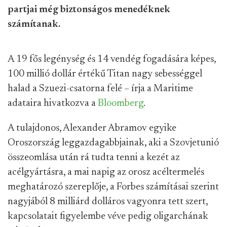
partjai még biztonságos menedéknek
számítanak.
A 19 fős legénység és 14 vendég fogadására képes,
100 millió dollár értékű Titan nagy sebességgel
halad a Szuezi-csatorna felé – írja a Maritime
adataira hivatkozva a
Bloomberg
.
A tulajdonos, Alexander Abramov egyike
Oroszország leggazdagabbjainak, aki a Szovjetunió
összeomlása után rá tudta tenni a kezét az
acélgyártásra, a mai napig az orosz acéltermelés
meghatározó szereplője, a Forbes számításai szerint
nagyjából 8 milliárd dolláros vagyonra tett szert,
kapcsolatait figyelembe véve pedig oligarchának