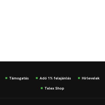
Támogatás
Adó 1% felajánlás
Hírlevelek
Telex Shop