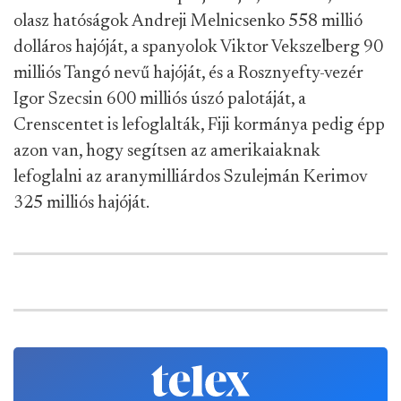
olasz hatóságok Andreji Melnicsenko 558 millió
dolláros hajóját, a spanyolok Viktor Vekszelberg 90
milliós Tangó nevű hajóját, és a Rosznyefty-vezér
Igor Szecsin 600 milliós úszó palotáját, a
Crenscentet is lefoglalták, Fiji kormánya pedig épp
azon van, hogy segítsen az amerikaiaknak
lefoglalni az aranymilliárdos Szulejmán Kerimov
325 milliós hajóját.