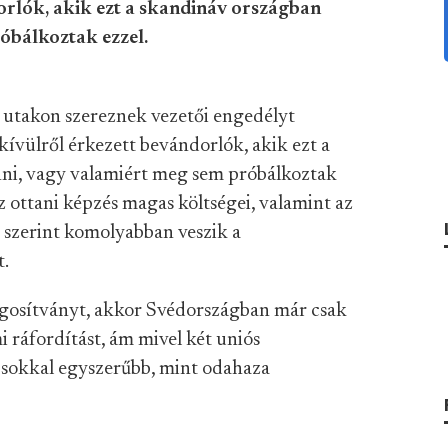
rlók, akik ezt a skandináv országban
óbálkoztak ezzel.
 utakon szereznek vezetői engedélyt
ívülről érkezett bevándorlók, akik ezt a
ni, vagy valamiért meg sem próbálkoztak
z ottani képzés magas költségei, valamint az
 szerint komolyabban veszik a
t.
ogosítványt, akkor Svédországban már csak
i ráfordítást, ám mivel két uniós
g sokkal egyszerűbb, mint odahaza