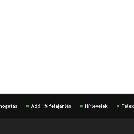
mogatás
Adó 1% felajánlás
Hírlevelek
Telex
Impresszum
Etikai kódex
Átláthatóság
ÁSZF
Ad