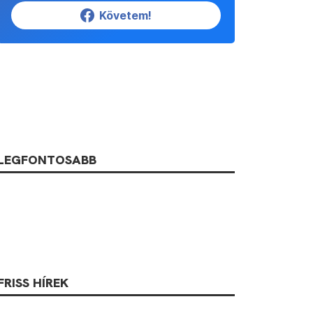
Követem!
LEGFONTOSABB
FRISS HÍREK