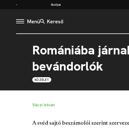
Ibolya
Menü
Kereső
Romániába járnak
bevándorlók
KÖZÉLET
Váczi István
A svéd sajtó beszámolói szerint szervez