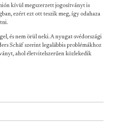
ión kívül megszerzett jogosítványt is
ban, ezért ezt ott teszik meg, így odahaza
tni.
gel, és nem örül neki. A nyugat-svédországi
ders Schäf szerint legalábbis problémákhoz
tványt, ahol életvitelszerűen közlekedik