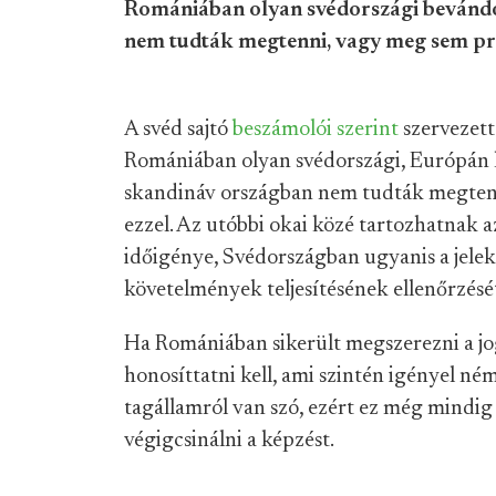
Romániában olyan svédországi bevándo
nem tudták megtenni, vagy meg sem pr
A svéd sajtó
beszámolói
szerint
szervezett
Romániában olyan svédországi, Európán k
skandináv országban nem tudták megten
ezzel. Az utóbbi okai közé tartozhatnak a
időigénye, Svédországban ugyanis a jelek
követelmények teljesítésének ellenőrzésé
Ha Romániában sikerült megszerezni a j
honosíttatni kell, ami szintén igényel ném
tagállamról van szó, ezért ez még mindi
végigcsinálni a képzést.