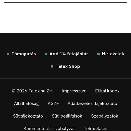
Támogatás
Adó 1% felajánlás
Hírlevelek
Telex Shop
© 2026 Telex.hu Zrt.
Impresszum
Etikai kódex
Átláthatóság
ÁSZF
Adatkezelési tájékoztató
Sütitájékoztató
Süti beállítások
Szabályzatok
Kommentelési szabályzat
Telex Sales