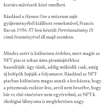
kortárs művészek közé emelheti.
Ráadásul a
Human One
a múzeum saját
gyűjteményéből kiállított remekművel, Francis
Bacon 1956-57-ben készült
Portrétanulmány IX
című festményével áll majd szemben.
Mindez azért is különösen érdekes, mert magát az
NFT-piacot sokan sima piramisjátékhoz
hasonlítják: úgy tűnik, addig működik csak, amíg
új belépők hajtják a folyamatot. Ráadásul az NFT-
piacban különösen magas annak a kockázata, hogy
a pénzmosás eszköze lesz, arról nem beszélve, hogy
bár ez első ránézésre nem egyértelmű, az NFT-k
ökológiai lábnyoma is meglehetősen nagy.