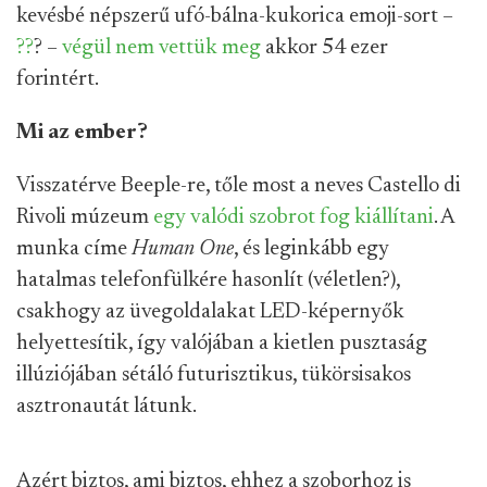
kevésbé népszerű ufó-bálna-kukorica emoji-sort –
?
?
? –
végül nem vettük meg
akkor 54 ezer
forintért.
Mi az ember?
Visszatérve Beeple-re, tőle most a neves Castello di
Rivoli múzeum
egy valódi szobrot fog kiállítani
. A
munka címe
Human One
, és leginkább egy
hatalmas telefonfülkére hasonlít (véletlen?),
csakhogy az üvegoldalakat LED-képernyők
helyettesítik, így valójában a kietlen pusztaság
illúziójában sétáló futurisztikus, tükörsisakos
asztronautát látunk.
Azért biztos, ami biztos, ehhez a szoborhoz is