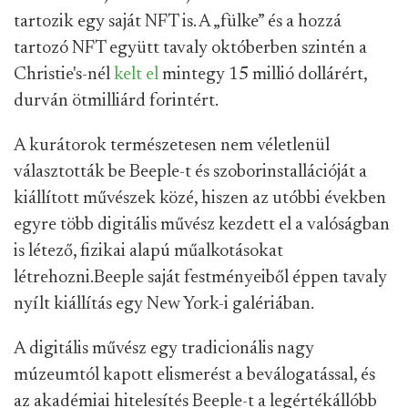
tartozik egy saját NFT is. A „fülke” és a hozzá
tartozó NFT együtt tavaly októberben szintén a
Christie's-nél
kelt el
mintegy 15 millió dollárért,
durván ötmilliárd forintért.
A kurátorok természetesen nem véletlenül
választották be Beeple-t és szoborinstallációját a
kiállított művészek közé, hiszen az utóbbi években
egyre több digitális művész kezdett el a valóságban
is létező, fizikai alapú műalkotásokat
létrehozni.
Beeple saját festményeiből éppen tavaly
nyílt kiállítás egy New York-i galériában.
A digitális művész egy tradicionális nagy
múzeumtól kapott elismerést a beválogatással, és
az akadémiai hitelesítés Beeple-t a legértékállóbb