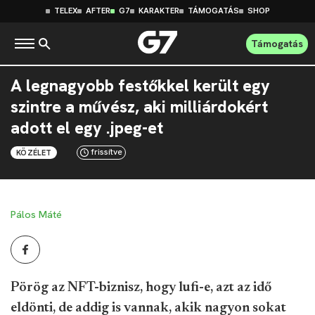
TELEX
AFTER
G7
KARAKTER
TÁMOGATÁS
SHOP
Támogatás
A legnagyobb festőkkel került egy
szintre a művész, aki milliárdokért
adott el egy .jpeg-et
frissítve
KÖZÉLET
Pálos Máté
Pörög az NFT-biznisz, hogy lufi-e, azt az idő
eldönti, de addig is vannak, akik nagyon sokat