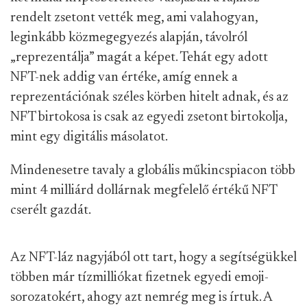
rendelt zsetont vették meg, ami valahogyan,
leginkább közmegegyezés alapján, távolról
„reprezentálja” magát a képet. Tehát egy adott
NFT-nek addig van értéke, amíg ennek a
reprezentációnak széles körben hitelt adnak, és az
NFT birtokosa is csak az egyedi zsetont birtokolja,
mint egy digitális másolatot.
Mindenesetre tavaly a globális műkincspiacon több
mint 4 milliárd dollárnak megfelelő értékű NFT
cserélt gazdát.
Az NFT-láz nagyjából ott tart, hogy a segítségükkel
többen már tízmilliókat fizetnek egyedi emoji-
sorozatokért, ahogy azt nemrég meg is írtuk. A