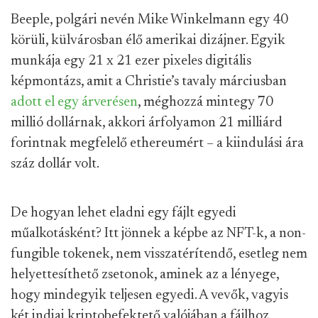
Beeple, polgári nevén Mike Winkelmann egy 40
körüli, külvárosban élő amerikai dizájner. Egyik
munkája egy 21 x 21 ezer pixeles digitális
képmontázs, amit a Christie’s tavaly márciusban
adott el egy árverésen
, méghozzá mintegy 70
millió dollárnak, akkori árfolyamon 21 milliárd
forintnak megfelelő ethereumért – a kiindulási ára
száz dollár volt.
De hogyan lehet eladni egy fájlt egyedi
műalkotásként? Itt jönnek a képbe az NFT-k, a non-
fungible tokenek, nem visszatérítendő, esetleg nem
helyettesíthető zsetonok, aminek az a lényege,
hogy mindegyik teljesen egyedi. A vevők, vagyis
két indiai kriptobefektető valójában a fájlhoz