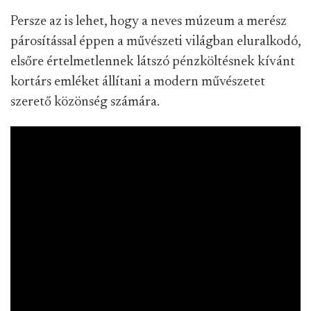
Persze az is lehet, hogy a neves múzeum a merész
párosítással éppen a művészeti világban eluralkodó,
elsőre értelmetlennek látszó pénzköltésnek kívánt
kortárs emléket állítani a modern művészetet
szerető közönség számára.