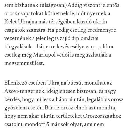
sem bízhatnak túlságosan.) Addig viszont jelentős
orosz csapatokat köthetnek le, időt nyernek a
Kelet-Ukrajna más térségeiben küzdő ukrán
csapatok számára. Ha pedig esetleg eredményre
vezetnének a jelenleg is zajló diplomáciai
tárgyalások – bár erre kevés esélye van –, akkor
esetleg még Mariupol védői is megúszhatják a
megsemmisülést.
Ellenkező esetben Ukrajna búcsút mondhat az
Azovi-tengernek, ideiglenesen biztosan, és nagy
kérdés, hogy mi lesz a háború után, legalábbis orosz
győzelem esetén. Bár az orosz elnök azt mondta,
hogy nem akar ukrán területeket Oroszországhoz
csatolni, mondott ő már sok olyat, ami nem