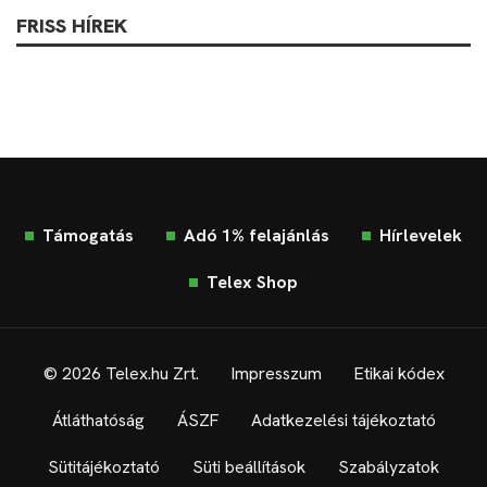
FRISS HÍREK
Támogatás
Adó 1% felajánlás
Hírlevelek
Telex Shop
© 2026 Telex.hu Zrt.
Impresszum
Etikai kódex
Átláthatóság
ÁSZF
Adatkezelési tájékoztató
Sütitájékoztató
Süti beállítások
Szabályzatok