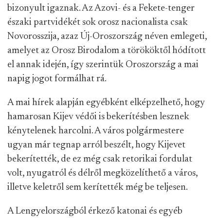
bizonyult igaznak. Az Azovi- és a Fekete-tenger
északi partvidékét sok orosz nacionalista csak
Novorosszija, azaz Új-Oroszország néven emlegeti,
amelyet az Orosz Birodalom a törököktől hódított
el annak idején, így szerintük Oroszország a mai
napig jogot formálhat rá.
A mai hírek alapján egyébként elképzelhető, hogy
hamarosan Kijev védői is bekerítésben lesznek
kénytelenek harcolni. A város polgármestere
ugyan már tegnap arról beszélt, hogy Kijevet
bekerítették, de ez még csak retorikai fordulat
volt, nyugatról és délről megközelíthető a város,
illetve keletről sem kerítették még be teljesen.
A Lengyelországból érkező katonai és egyéb