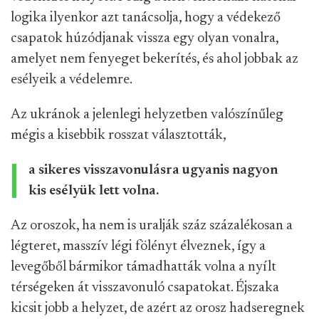
logika ilyenkor azt tanácsolja, hogy a védekező
csapatok húzódjanak vissza egy olyan vonalra,
amelyet nem fenyeget bekerítés, és ahol jobbak az
esélyeik a védelemre.
Az ukránok a jelenlegi helyzetben valószínűleg
mégis a kisebbik rosszat választották,
a sikeres visszavonulásra ugyanis nagyon
kis esélyük lett volna.
Az oroszok, ha nem is uralják száz százalékosan a
légteret, masszív légi fölényt élveznek, így a
levegőből bármikor támadhatták volna a nyílt
térségeken át visszavonuló csapatokat. Éjszaka
kicsit jobb a helyzet, de azért az orosz hadseregnek