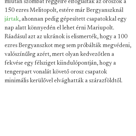
miután szombat reggelre elfoglalták az oroszok a
150 ezres Melitopolt, estére már Bergyanszknál
jártak
, ahonnan pedig gépesített csapatokkal egy
nap alatt könnyedén el lehet érni Mariupolt.
Ráadásul azt az ukránok is elismerték, hogy a 100
ezres Bergyanszkot meg sem próbálták megvédeni,
valószínűleg azért, mert olyan kedvezőtlen a
fekvése egy félsziget kiindulópontján, hogy a
tengerpart vonalát követő orosz csapatok
minimális kerülővel elvághatták a szárazföldtől.