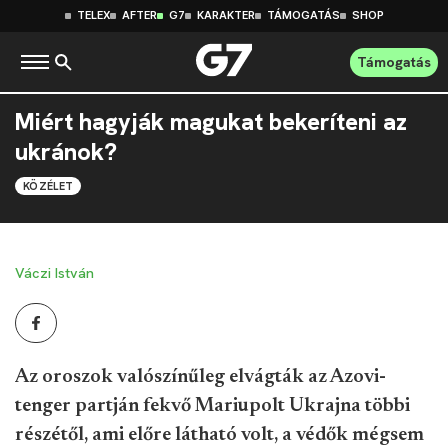
TELEX
AFTER
G7
KARAKTER
TÁMOGATÁS
SHOP
Támogatás
Miért hagyják magukat bekeríteni az
ukránok?
KÖZÉLET
Váczi István
Az oroszok valószínűleg elvágták az Azovi-
tenger partján fekvő Mariupolt Ukrajna többi
részétől, ami előre látható volt, a védők mégsem