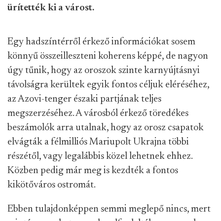
ürítették ki a várost.
Egy hadszíntérről érkező információkat sosem
könnyű összeilleszteni koherens képpé, de nagyon
úgy tűnik, hogy az oroszok szinte karnyújtásnyi
távolságra kerültek egyik fontos céljuk eléréséhez,
az Azovi-tenger északi partjának teljes
megszerzéséhez. A városból érkező töredékes
beszámolók arra utalnak, hogy az orosz csapatok
elvágták a félmilliós Mariupolt Ukrajna többi
részétől, vagy legalábbis közel lehetnek ehhez.
Közben pedig már meg is kezdték a fontos
kikötőváros ostromát.
Ebben tulajdonképpen semmi meglepő nincs, mert