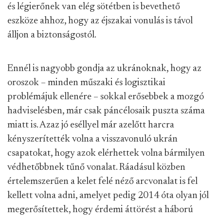
és légierőnek van elég sötétben is bevethető
eszköze ahhoz, hogy az éjszakai vonulás is távol
álljon a biztonságostól.
Ennél is nagyobb gondja az ukránoknak, hogy az
oroszok – minden műszaki és logisztikai
problémájuk ellenére – sokkal erősebbek a mozgó
hadviselésben, már csak páncélosaik puszta száma
miatt is. Azaz jó eséllyel már azelőtt harcra
kényszerítették volna a visszavonuló ukrán
csapatokat, hogy azok elérhettek volna bármilyen
védhetőbbnek tűnő vonalat. Ráadásul közben
értelemszerűen a kelet felé néző arcvonalat is fel
kellett volna adni, amelyet pedig 2014 óta olyan jól
megerősítettek, hogy érdemi áttörést a háború