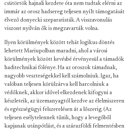
csütörtök hajnali kezdete óta nem tudtak elérni az
immár az orosz hadsereg teljesen nyílt támogatását
élvező donyecki szeparatisták. A visszavonulás
viszont nyilván ők is megzavarták volna.
Ilyen körülmények között tehát logikus döntés
lehetett Mariupolban maradni, ahol a városi
körülmények között kevésbé érvényesül a támadók
haditechnikai fölénye. Ha az oroszok támadnak,
nagyobb veszteségekkel kell számolniuk. Igaz, ha
valóban teljesen körülzárva kell harcolniuk a
védőknek, akkor idővel elkezdenek kifogyni a
készleteik, az üzemanyagtól kezdve az élelmiszeren
és egészségügyi felszerelésen át a lőszerig. (Az
teljesen esélytelennek tűnik, hogy a levegőből
kapjanak utánpótlást, és a szárazföldi felmentésben