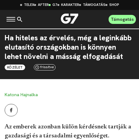
TELEX
AFTER
G7
KARAKTER
TÁMOGATÁS
SHOP
Támogatás
Ha hiteles az érvelés, még a leginkább
elutasító országokban is könnyen
lehet növelni a másság elfogadását
frissítve
KÖZÉLET
Katona Hajnalka
Az emberek azonban külön kérdésnek tartják a
gazdasági és a társadalmi egyenlőséget.