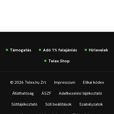
Támogatás
Adó 1% felajánlás
Hírlevelek
Telex Shop
© 2026 Telex.hu Zrt.
Impresszum
Etikai kódex
Átláthatóság
ÁSZF
Adatkezelési tájékoztató
Sütitájékoztató
Süti beállítások
Szabályzatok