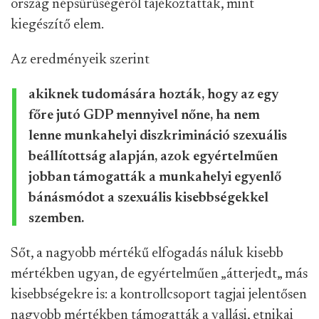
ország népsűrűségéről tájékoztatták, mint
kiegészítő elem.
Az eredményeik szerint
akiknek tudomására hozták, hogy az egy
főre jutó GDP mennyivel nőne, ha nem
lenne munkahelyi diszkrimináció szexuális
beállítottság alapján, azok egyértelműen
jobban támogatták a munkahelyi egyenlő
bánásmódot a szexuális kisebbségekkel
szemben.
Sőt, a nagyobb mértékű elfogadás náluk kisebb
mértékben ugyan, de egyértelműen „
átterjedt„ más
kisebbségekre is:
a kontrollcsoport tagjai jelentősen
nagyobb mértékben támogatták a vallási, etnikai