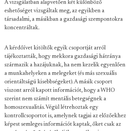
A vizsgálatban alapvetően két különböző
eshetőséget vizsgáltak meg, az egyikben a
társadalmi, a másikban a gazdasági szempontokra
koncentráltak.
A kérdőívet kitöltők egyik csoportját arról
tájékoztatták, hogy mekkora gazdasági hátránya
származik a hazájuknak, ha nem kezelik egyenlően
a munkahelyeken a melegeket (és más szexuális
orientáltságú kisebbségeket). A másik csoport
viszont arról kapott információt, hogy a WHO
szerint nem számít mentális betegségnek a
homoszexualitás. Végül létrehoztak egy
kontrollcsoportot is, amelynek tagjai az előzőekhez
képest semleges információt kaptak, őket csak az