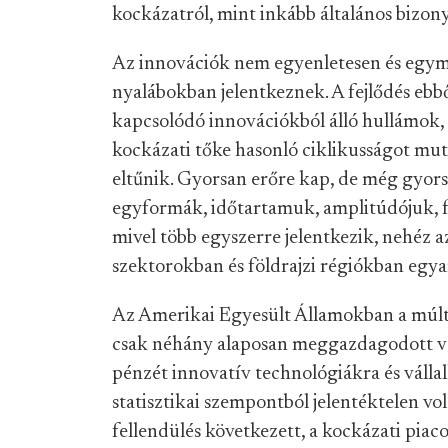
kockázatról, mint inkább általános bizony
Az innovációk nem egyenletesen és egym
nyalábokban jelentkeznek. A fejlődés eb
kapcsolódó innovációkból álló hullámok,
kockázati tőke hasonló ciklikusságot muta
eltűnik. Gyorsan erőre kap, de még gyors
egyformák, időtartamuk, amplitúdójuk, fe
mivel több egyszerre jelentkezik, nehéz 
szektorokban és földrajzi régiókban egy
Az Amerikai Egyesült Államokban a múlt
csak néhány alaposan meggazdagodott váll
pénzét innovatív technológiákra és vállal
statisztikai szempontból jelentéktelen vol
fellendülés következett, a kockázati pia