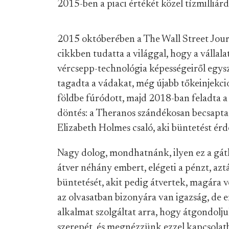
2015-ben a piaci értékét közel tízmilliárd
2015 októberében a The Wall Street Jour
cikkben tudatta a világgal, hogy a vállalat
vércsepp-technológia képességeiről egys
tagadta a vádakat, még újabb tőkeinjekci
földbe fúródott, majd 2018-ban feladta a
döntés: a Theranos szándékosan becsapta
Elizabeth Holmes csaló, aki büntetést ér
Nagy dolog, mondhatnánk, ilyen ez a gátl
átver néhány embert, elégeti a pénzt, az
büntetését, akit pedig átvertek, magára 
az olvasatban bizonyára van igazság, de e
alkalmat szolgáltat arra, hogy átgondolju
szerepét, és megnézzünk ezzel kapcsolat