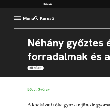
Ibolya
Menü
Kereső
Néhány győztes és
forradalmak és a
KÖZÉLET
Bőgel György
A kockázati tőke gyorsan jön, de gyorsan