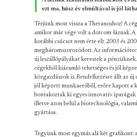
A láznak számtalan szándékolt és ne
ezt ma, húsz év elmúltával is jól láth
Térjünk most vissza a Theranoshoz! A cég
amikor már vége volt a dotcom-láznak. A k
korábbi csúcsot nem érte el): 2003 és 200
megháromszorozódott. Az információtech
új leszállópályákat kerestek a pénzüknek
cégekből kiáramló tehetséges és jól kép
közgazdászok is. Rendelkezésre állt az új d
jól képzett munkaerőből, erőre kapott a 
bontakoztak ki egyes innovatív iparágak 
illetve azon belül a biotechnológia, valam
gyártása.
Tegyünk most egymás alá két grafikont: 