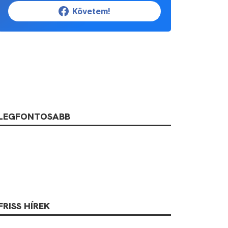
Követem!
LEGFONTOSABB
FRISS HÍREK