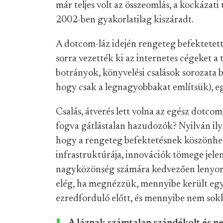
már teljes volt az összeomlás, a kockázati
2002-ben gyakorlatilag kiszáradt.
A dotcom-láz idején rengeteg befektetett 
sorra vezették ki az internetes cégeket a
botrányok, könyvelési csalások sorozata
hogy csak a legnagyobbakat említsük), eg
Csalás, átverés lett volna az egész dotc
fogva gátlástalan hazudozók? Nyilván ilyes
hogy a rengeteg befektetésnek köszönhető
infrastruktúrája, innovációk tömege jelen
nagyközönség számára kedvezően lenyomta
elég, ha megnézzük, mennyibe került egy
ezredforduló előtt, és mennyibe nem sokk