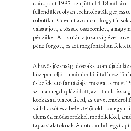
csúcspont 1987-ben jött el 4,18 milliárd d
fellendülést olyan technológiák gerjesztet
robotika. Kiderült azonban, hogy túl sok 
válság jött, a tőzsde összeomlott, a nagy
pénzüket. A láz után a józanság évei köve
pénz forgott, és azt megfontoltan fektett
A hűvös józanság időszaka után újabb láza
közepén eljött a mindenki által hozzáférh
és befektető fantáziáját mozgatta meg. 1
száma megduplázódott, az általuk összeg
kockázati piacot fiatal, az egyetemekről f
vállalkozói és a befektetői oldalon egyará
elemzési módszerekkel, modellekkel, ámde 
tapasztalatoknak. A dotcom-lufi egyik pi