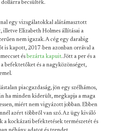
 dollárra becsülték.
nal egy vizsgálatokkal alátámasztott
, illetve Elizabeth Holmes állításai a
zerűen nem igazak. A cég egy darabig
ót is kapott, 2017-ben azonban orrával a
 meccset és
bezárta kapuit
. Jött a per és a
 a befektetőket és a nagyközönséget,
demel.
ástalan piacgazdaság, jön egy szélhámos,
tán ha minden kiderült, megkapja a maga
vessen, miért nem vigyázott jobban. Ebben
nnél azért többről van szó. Az ügy kiváló
k a kockázati befektetések természetét és
ban néhány adatot és trendet.