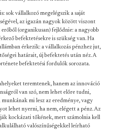
is: sok vállalkozó megelégszik a saját
eségével, az igazán nagyok között viszont
t erőből (organikusan) fejlődnie: a nagyobb
érkező befektetésekre is szükség van. Ha
llámban érkezik: a vállalkozás pénzhez jut,
tőségei határait, új befektetés után néz. A
rténete befektetési fordulók sorozata.
helyeket teremtenek, hanem az innováció
nságról van szó, nem lehet előre tudni,
ési munkának mi lesz az eredménye, vagy
yot lehet nyerni, ha nem, elégett a pénz. Az
vják kockázati tőkének, mert számolnia kell
kalkulálható valószínűségekkel leírható