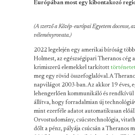
Európában most egy kibontakozó region
(A szerző a Közép-európai Egyetem docense,
véleményrovata.)
2022 legelején egy amerikai bíróság töb
Holmest, az egészségipari Theranos cég al
krimiszerű elemekkel tarkított
története
meg egy rövid összefoglalóval. A Therano
napvilágot 2003-ban. Az akkor 19 éves, 
lehengerlően kommunikáló és rendkívül a
állítva, hogy forradalmian új technológiá
mint ezerféle adatot automatikusan előál
Orvostudomány, csúcstechnológia, vitath
dőlt a pénz, pályája csúcsán a Theranos má