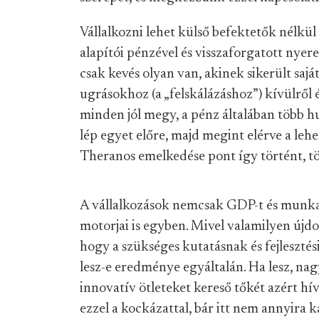
Vállalkozni lehet külső befektetők nélkül 
alapítói pénzével és visszaforgatott nyer
csak kevés olyan van, akinek sikerült sajá
ugrásokhoz (a „felskálázáshoz”) kívülről 
minden jól megy, a pénz általában több hu
lép egyet előre, majd megint elérve a lehe
Theranos emelkedése pont így történt, tö
A vállalkozások nemcsak GDP-t és munka
motorjai is egyben. Mivel valamilyen újdo
hogy a szükséges kutatásnak és fejleszt
lesz-e eredménye egyáltalán. Ha lesz, nag
innovatív ötleteket kereső tőkét azért hí
ezzel a kockázattal, bár itt nem annyira 