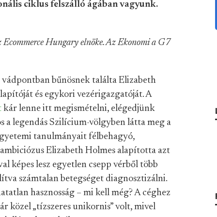
ális ciklus felszálló ágában vagyunk.
 az Ecommerce Hungary elnöke. Az Ekonomi a G7
b vádpontban bűnösnek találta Elizabeth
apítóját és egykori vezérigazgatóját. A
t
kár lenne itt megismételni, elégedjünk
s a legendás Szilícium-völgyben látta meg a
egyetemi tanulmányait félbehagyó,
mbiciózus Elizabeth Holmes alapította azt
val képes lesz egyetlen csepp vérből több
lítva számtalan betegséget diagnosztizálni.
atatlan hasznosság – mi kell még? A céghez
r közel „tízszeres unikornis” volt, mivel