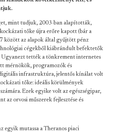
m szándékolt következménye lett, és
atjuk.
et, mint tudjuk, 2003-ban alapították,
ockázati tőke újra erőre kapott (bár a
7 között az alapok által gyűjtött pénz
nológiai cégekből kiábrándult befektetők
. Ugyanezt tették a tönkrement internetes
zett mérnökök, programozók és
igitális infrastruktúra, jelentős kínálat volt
kockázati tőke: ideális körülmények
számára. Ezek egyike volt az egészségipar,
int az orvosi műszerek fejlesztése és
az egyik mutassa a Theranos piaci