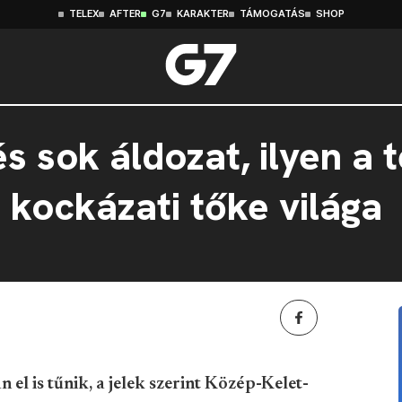
TELEX
AFTER
G7
KARAKTER
TÁMOGATÁS
SHOP
 sok áldozat, ilyen a 
 kockázati tőke világa
 el is tűnik, a jelek szerint Közép-Kelet-