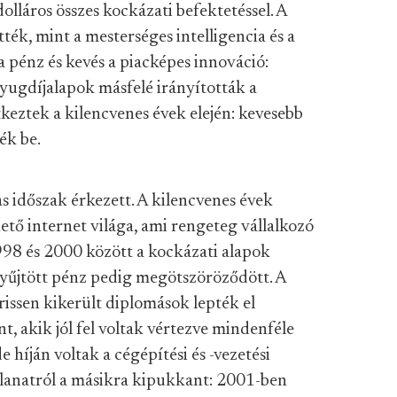
olláros összes kockázati befektetéssel. A
ték, mint a mesterséges intelligencia és a
a pénz és kevés a piacképes innováció:
 nyugdíjalapok másfelé irányították a
tkeztek a kilencvenes évek elején: kevesebb
ék be.
s időszak érkezett. A kilencvenes évek
ető internet világa, ami rengeteg vállalkozó
998 és 2000 között a kockázati alapok
yűjtött pénz pedig megötszöröződött. A
rissen kikerült diplomások lepték el
nt, akik jól fel voltak vértezve mindenféle
híján voltak a cégépítési és -vezetési
llanatról a másikra kipukkant: 2001-ben