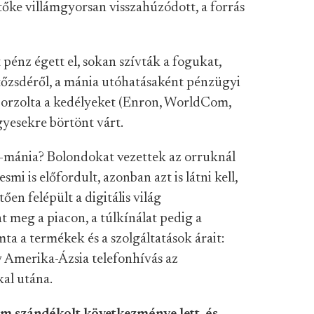
 tőke villámgyorsan visszahúzódott, a forrás
pénz égett el, sokan szívták a fogukat,
 tőzsdéről, a mánia utóhatásaként pénzügyi
 borzolta a kedélyeket (Enron, WorldCom,
yesekre börtönt várt.
om-mánia? Bolondokat vezettek az orruknál
mi is előfordult, azonban azt is látni kell,
en felépült a digitális világ
t meg a piacon, a túlkínálat pedig a
 a termékek és a szolgáltatások árait:
 Amerika-Ázsia telefonhívás az
al utána.