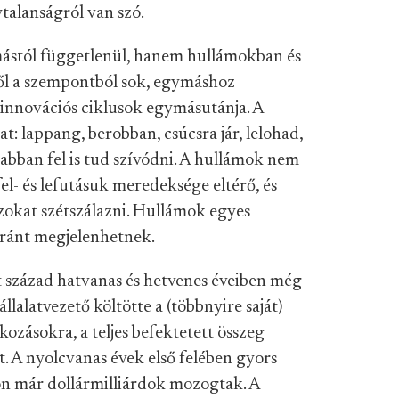
talanságról van szó.
ástól függetlenül, hanem hullámokban és
ből a szempontból sok, egymáshoz
 innovációs ciklusok egymásutánja. A
t: lappang, berobban, csúcsra jár, lelohad,
abban fel is tud szívódni. A hullámok nem
l- és lefutásuk meredeksége eltérő, és
azokat szétszálazni. Hullámok egyes
aránt megjelenhetnek.
 század hatvanas és hetvenes éveiben még
alatvezető költötte a (többnyire saját)
kozásokra, a teljes befektetett összeg
t. A nyolcvanas évek első felében gyors
con már dollármilliárdok mozogtak. A