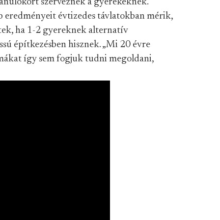
tanulókört szerveznek a gyerekeknek.
b eredményeit évtizedes távlatokban mérik,
tek, ha 1-2 gyereknek alternatív
assú építkezésben hisznek. „Mi 20 évre
lémákat így sem fogjuk tudni megoldani,