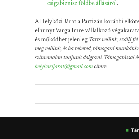
csigabiznisz földbe állásáról
.
A Helyközi Járat a Partizán korábbi elkö
elhunyt Varga Imre vállalkozó végakarata
és működhet jelenleg.
Tarts velünk, szállj fe
meg velünk, és ha teheted, támogasd munkánka
színvonalon tudjunk dolgozni. Támogatással és
helykozijarat@gmail.com
címre.
Tá