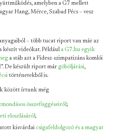
együttműködés, amelyben a G7 mellett
Magyar Hang, Mérce, Szabad Pécs – vesz
nyagaiból – több tucat riport van már az
 készít videókat. Például
a G7.hu egyik
 meg
a stáb azt a Fidesz-szimpatizáns komlói
”. De készült riport már
göböljárási
,
écsi
történetekből is.
ek között írtunk még
ntmondásos összefüggéseiről
;
ti eloszlásáról
;
atott kisvárdai
csigafeldolgozó és a magyar