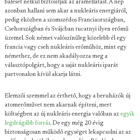
baleset nélkül biztosítják az áramellátást. A nép
azonban hallani sem akar a nukleáris energiáról,
pedig eközben a szomszédos Franciaországban,
Csehországban és Svájcban tucatnyi ilyen erőmű
üzemel. Sok német valószínűleg közelebb él egy
francia vagy cseh nukleáris erőműhöz, mint egy
némethez, de ez nem akadályozza meg a
választópolgárt, hogy a saját nukleáris iparát
partvonalon kívül akarja látni.
Elemzői szemmel az érthető, hogy a beruházók új
atomerőművet nem akarnak építeni, mert
költségben az új nukleáris energia valóban az
egyik
legdrágább forrás
. De egy még 20 évig
biztonságosan működő egységet lekapcsolni az az