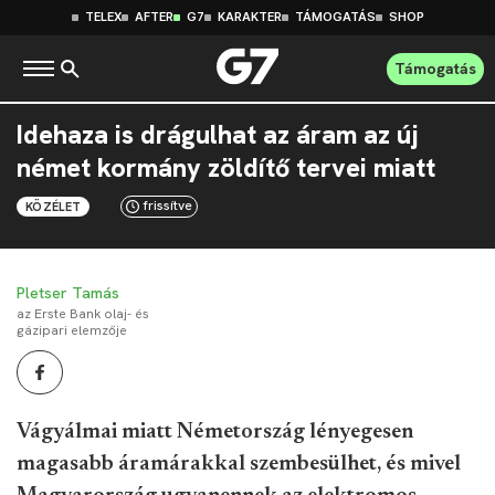
TELEX
AFTER
G7
KARAKTER
TÁMOGATÁS
SHOP
Támogatás
Idehaza is drágulhat az áram az új
német kormány zöldítő tervei miatt
frissítve
KÖZÉLET
Pletser Tamás
az Erste Bank olaj- és
gázipari elemzője
Vágyálmai miatt Németország lényegesen
magasabb áramárakkal szembesülhet, és mivel