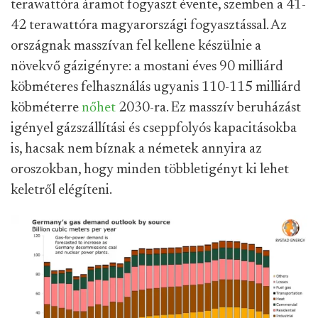
terawattóra áramot fogyaszt évente, szemben a 41-
42 terawattóra magyarországi fogyasztással. Az
országnak masszívan fel kellene készülnie a
növekvő gázigényre: a mostani éves 90 milliárd
köbméteres felhasználás ugyanis 110-115 milliárd
köbméterre
nőhet
2030-ra. Ez masszív beruházást
igényel gázszállítási és cseppfolyós kapacitásokba
is, hacsak nem bíznak a németek annyira az
oroszokban, hogy minden többletigényt ki lehet
keletről elégíteni.