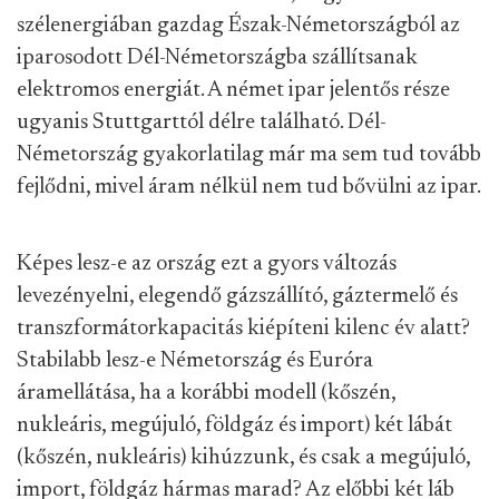
szélenergiában gazdag Észak-Németországból az
iparosodott Dél-Németországba szállítsanak
elektromos energiát. A német ipar jelentős része
ugyanis Stuttgarttól délre található. Dél-
Németország gyakorlatilag már ma sem tud tovább
fejlődni, mivel áram nélkül nem tud bővülni az ipar.
Képes lesz-e az ország ezt a gyors változás
levezényelni, elegendő gázszállító, gáztermelő és
transzformátorkapacitás kiépíteni kilenc év alatt?
Stabilabb lesz-e Németország és Euróra
áramellátása, ha a korábbi modell (kőszén,
nukleáris, megújuló, földgáz és import) két lábát
(kőszén, nukleáris) kihúzzunk, és csak a megújuló,
import, földgáz hármas marad? Az előbbi két láb