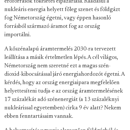
erőforrások tökéletes elpazarlása. Ráadásul a
nukleáris energia helyett főleg szenet és földgázt
fog Németország égetni, vagy éppen hasonló
forrásból származó áramot fog az ország
importálni.
A kőszénalapú áramtermelés 2030-ra tervezett
leállítása a másik értelmetlen lépés. A cél világos,
Németország nem szeretné ezt a magas szén-
dioxid-kibocsátással járó energiahordozót égetni. A
kérdés, hogy az ország energiaipara megfelelően
helyettesíteni tudja-e az ország áramtermelésének
17 százalékát adó szénenergiát (a 13 százaléknyi
nukleárissal egyetemben) cirka 9 év alatt? Nekem
ebben fenntartásaim vannak.