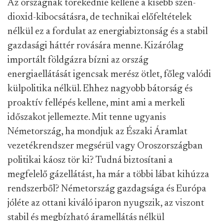
Az országnak törekednie kellene a kisebb szén-
dioxid-kibocsátásra, de technikai előfeltételek
nélkül ez a fordulat az energiabiztonság és a stabil
gazdasági háttér rovására menne. Kizárólag
importált földgázra bízni az ország
energiaellátását igencsak merész ötlet, főleg valódi
külpolitika nélkül. Ehhez nagyobb bátorság és
proaktív fellépés kellene, mint ami a merkeli
időszakot jellemezte. Mit tenne ugyanis
Németország, ha mondjuk az Északi Áramlat
vezetékrendszer megsérül vagy Oroszországban
politikai káosz tör ki? Tudná biztosítani a
megfelelő gázellátást, ha már a többi lábat kihúzza
rendszerből? Németország gazdagsága és Európa
jóléte az ottani kiváló iparon nyugszik, az viszont
stabil és megbízható áramellátás nélkül