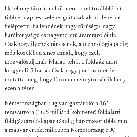
Hatékony tárolás nélkül nem lehet továbblépni:
többlet nap- és szélenergiát csak akkor lehetne
beléptetni, ha lennének nagy sűrűségű, nagy
hatékonyságú és nagyméretű áramtárolóink.
Csakhogy ilyenek nincsenek, a technológia pedig
még közelében sincs annak, hogy ezek
megvalósuljanak. Marad tehát a földgáz mint
kiegyenlítő forrás. Csakhogy pont az idei év
mutatta meg, hogy Európa mennyire sérülékeny
ezen a téren.
Németországban alig van gáztároló: a 161
terawattóra (16,5 milliárd köbméter) földalatti
földgáztároló-kapacitás alig háromszor több, mint
a magyar érték, miközben Németország 600