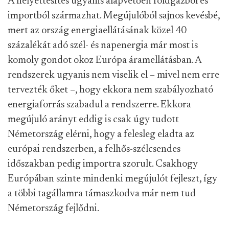
A helyettesítés ugyanis alapvetően földgázból és
importból származhat. Megújulóból sajnos kevésbé,
mert az ország energiaellátásának közel 40
százalékát adó szél- és napenergia már most is
komoly gondot okoz Európa áramellátásban. A
rendszerek ugyanis nem viselik el – mivel nem erre
tervezték őket –, hogy ekkora nem szabályozható
energiaforrás szabadul a rendszerre. Ekkora
megújuló arányt eddig is csak úgy tudott
Németország elérni, hogy a felesleg eladta az
európai rendszerben, a felhős-szélcsendes
időszakban pedig importra szorult. Csakhogy
Európában szinte mindenki megújulót fejleszt, így
a többi tagállamra támaszkodva már nem tud
Németország fejlődni.