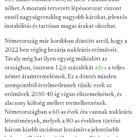
nőhet. A mostani tervezett lépéssorozat viszont
ennél nagyságrendileg nagyobb károkat, jelentős
instabilitás és tartósan magas árakat okozhat.
Németország már korábban döntött arról, hogy a
2022-ben végleg bezárja nukleáris erőműveit.
Tavaly még hat ilyen egység működött az
országban, összesen 12,6 százalékát
adva
a teljes
német áramtermelésnek. Ez a döntés minden
szempontból értelmetlennek tűnik: ezek az
erőművek 2030-40-ig vígan elüzemelnének, és
alacsony költség mellett termelhetnének.
Németországban a 60-as évek óta vannak nukleáris
létesítmények, melyek a 80-as években történt
három kisebb incidenst leszámítva jelentősebb