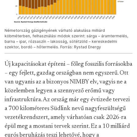
Németország gázigényének várható alakulása milliárd
köbméterben, felhasználási módok szerint: sárga – áramtermelés,
barna – ipar, rózsaszín – lakosság, sötétzöld – kereskedelmi
szektor, bordó – hőtermelés. Forrás: Rystad Energy
Új kapacitásokat építeni – főleg fosszilis forrásokba
– egy fejlett, gazdag országban nem egyszerű. Ott
van ugyanis az a bizonyos NIMBY elv, vagyis ne a
közelemben legyen a szennyező erőmű vagy
infrastruktúra. Az ország már egy évtizede tervezi
a 700 kilométeres Südlink nevű nagyfeszültségű
vezetékrendszert, amely várhatóan csak 2026-ra
épül meg a mostani tervek szerint. Ez a 10 milliárd
eurós beruházás teszi lehetővé, hogy a