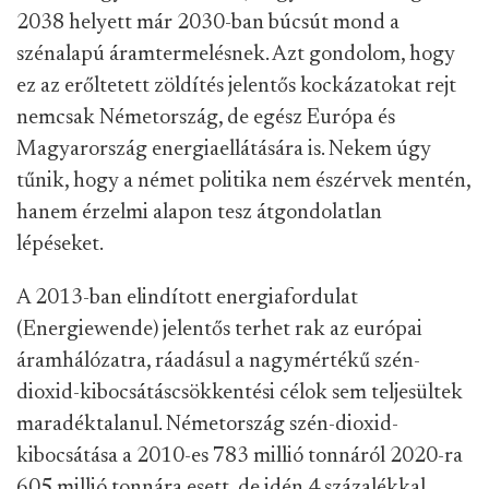
2038 helyett már 2030-ban búcsút mond a
szénalapú áramtermelésnek. Azt gondolom, hogy
ez az erőltetett zöldítés jelentős kockázatokat rejt
nemcsak Németország, de egész Európa és
Magyarország energiaellátására is. Nekem úgy
tűnik, hogy a német politika nem észérvek mentén,
hanem érzelmi alapon tesz átgondolatlan
lépéseket.
A 2013-ban elindított energiafordulat
(Energiewende) jelentős terhet rak az európai
áramhálózatra, ráadásul a nagymértékű szén-
dioxid-kibocsátáscsökkentési célok sem teljesültek
maradéktalanul. Németország szén-dioxid-
kibocsátása a 2010-es 783 millió tonnáról 2020-ra
605 millió tonnára esett, de idén 4 százalékkal