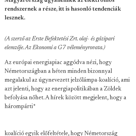
Magyarország ugyanennek az elektromos
rendszernek a része, itt is hasonló tendenciák
lesznek.
(A szerző az Erste Befektetési Zrt. olaj- és gázipari
elemzője. Az Ekonomi a G7 véleményrovata.)
Az európai energiapiac aggódva nézi, hogy
Németországban a héten minden bizonnyal
megalakul az úgynevezett jelzőlámpa-koalíció, ami
azt jelenti, hogy az energiapolitikában a Zöldek
befolyása nőhet. A hírek között megjelent, hogy a
hárompárti
*
koalíció egyik előfeltétele, hogy Németország