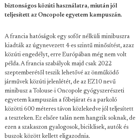
biztonságos közúti használatra, miután jól
teljesített az Oncopole egyetem kampuszán.
A francia hatóságok egy sofőr nélküli minibuszra
kiadták az úgynevezett 4-es szintű minősítést, azaz
közúti engedélyt, erre Európában még nem volt
példa. A francia szabályok majd csak 2022
szeptemberétől teszik lehetővé az önműködő
járművek közúti jelenlétét, de az EZ10 nevű
minibusz a Tolouse-i Oncopole gyógyszerészeti
egyetem kampuszán a főbejárat és a parkoló
közötti 600 méteres távon közlekedve jól teljesített
a teszteken. Ez elsőre talán nem hangzik soknak, de
ezen a szakaszon gyalogosok, biciklisek, autók és
buszok között kellett eligazodnia.