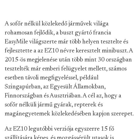
A sofőr nélkül közlekedő járművek világa
rohamosan fejlődik, a buszt gyártó francia
EasyMile világszerte már több helyen tesztelte és
fejlesztette a az EZ10 névre keresztelt minibuszt. A
2015-ös megjelenése után több mint 30 országban
tesztelték már emberi felügyelet mellett, számos
esetben távoli megfigyeléssel, például
Szingapúrban, az Egyesült Államokban,
Finnországban és Ausztriában. A cél az, hogy a
sofőr nélküli jármű gyárak, repterek és
magánegyetemek közlekedésében kapjon szerepet.
Az EZ10 legutóbbi verziója egyszerre 15 fő
szállítására képes, és mozgássérült utasok is