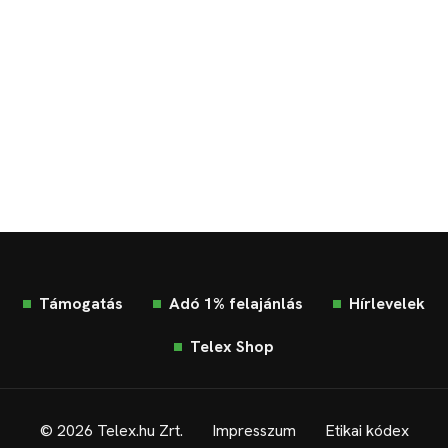
Támogatás
Adó 1% felajánlás
Hírlevelek
Telex Shop
© 2026 Telex.hu Zrt.
Impresszum
Etikai kódex