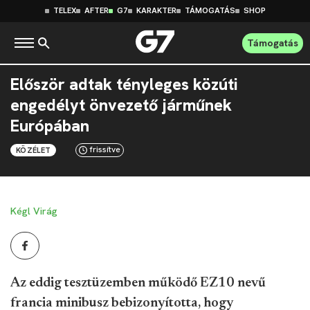
TELEX
AFTER
G7
KARAKTER
TÁMOGATÁS
SHOP
Támogatás
Először adtak tényleges közúti
engedélyt önvezető járműnek
Európában
frissítve
KÖZÉLET
Kégl Virág
Az eddig tesztüzemben működő EZ10 nevű
francia minibusz bebizonyította, hogy