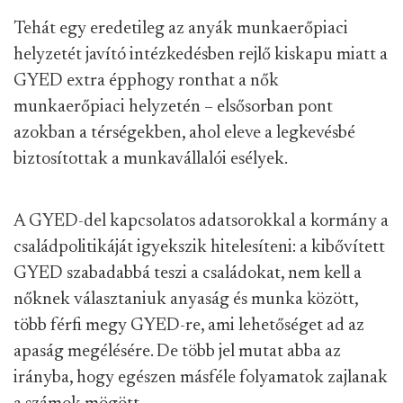
Tehát egy eredetileg az anyák munkaerőpiaci
helyzetét javító intézkedésben rejlő kiskapu miatt a
GYED extra épphogy ronthat a nők
munkaerőpiaci helyzetén – elsősorban pont
azokban a térségekben, ahol eleve a legkevésbé
biztosítottak a munkavállalói esélyek.
A GYED-del kapcsolatos adatsorokkal a kormány a
családpolitikáját igyekszik hitelesíteni: a kibővített
GYED szabadabbá teszi a családokat, nem kell a
nőknek választaniuk anyaság és munka között,
több férfi megy GYED-re, ami lehetőséget ad az
apaság megélésére. De több jel mutat abba az
irányba, hogy egészen másféle folyamatok zajlanak