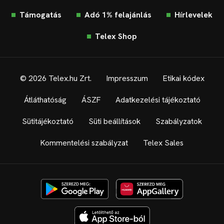
Támogatás
Adó 1% felajánlás
Hírlevelek
Telex Shop
© 2026 Telex.hu Zrt.
Impresszum
Etikai kódex
Átláthatóság
ÁSZF
Adatkezelési tájékoztató
Sütitájékoztató
Süti beállítások
Szabályzatok
Kommentelési szabályzat
Telex Sales