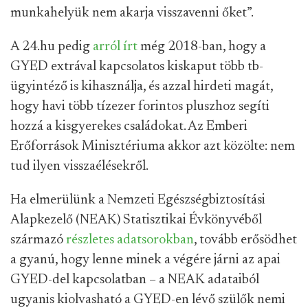
munkahelyük nem akarja visszavenni őket”.
A 24.hu pedig
arról írt
még 2018-ban, hogy a
GYED extrával kapcsolatos kiskaput több tb-
ügyintéző is kihasználja, és azzal hirdeti magát,
hogy havi több tízezer forintos pluszhoz segíti
hozzá a kisgyerekes családokat. Az Emberi
Erőforrások Minisztériuma akkor azt közölte: nem
tud ilyen visszaélésekről.
Ha elmerülünk a Nemzeti Egészségbiztosítási
Alapkezelő (NEAK) Statisztikai Évkönyvéből
származó
részletes adatsorokban
, tovább erősödhet
a gyanú, hogy lenne minek a végére járni az apai
GYED-del kapcsolatban – a NEAK adataiból
ugyanis kiolvasható a GYED-en lévő szülők nemi