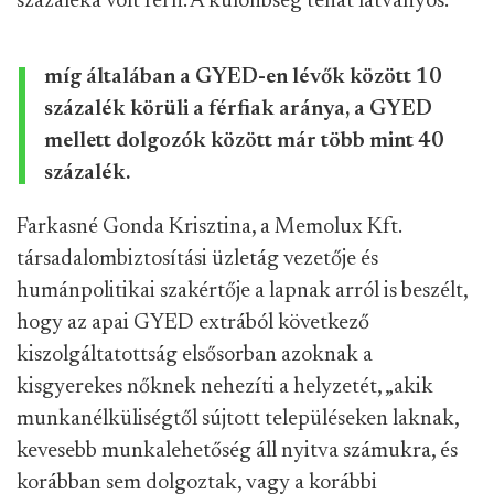
százaléka volt férfi. A különbség tehát látványos:
míg általában a GYED-en lévők között 10
százalék körüli a férfiak aránya, a GYED
mellett dolgozók között már több mint 40
százalék.
Farkasné Gonda Krisztina, a Memolux Kft.
társadalombiztosítási üzletág vezetője és
humánpolitikai szakértője a lapnak arról is beszélt,
hogy az apai GYED extrából következő
kiszolgáltatottság elsősorban azoknak a
kisgyerekes nőknek nehezíti a helyzetét, „akik
munkanélküliségtől sújtott településeken laknak,
kevesebb munkalehetőség áll nyitva számukra, és
korábban sem dolgoztak, vagy a korábbi