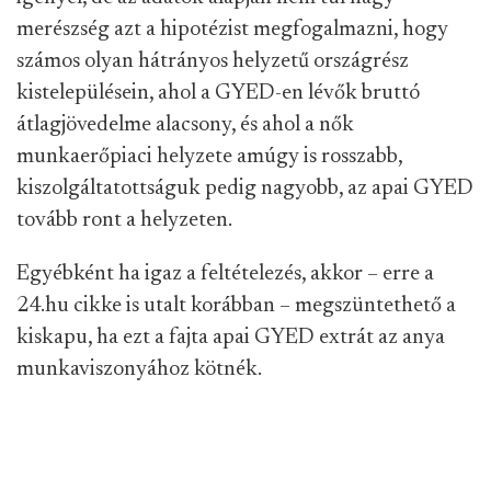
merészség azt a hipotézist megfogalmazni, hogy
számos olyan hátrányos helyzetű országrész
kistelepülésein, ahol a GYED-en lévők bruttó
átlagjövedelme alacsony, és ahol a nők
munkaerőpiaci helyzete amúgy is rosszabb,
kiszolgáltatottságuk pedig nagyobb, az apai GYED
tovább ront a helyzeten.
Egyébként ha igaz a feltételezés, akkor – erre a
24.hu cikke is utalt korábban – megszüntethető a
kiskapu, ha ezt a fajta apai GYED extrát az anya
munkaviszonyához kötnék.