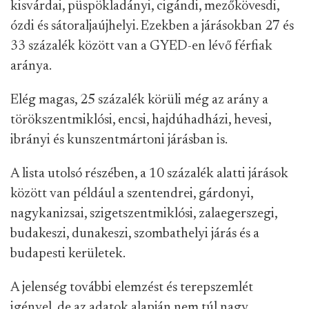
kisvárdai, püspökladányi, cigándi, mezőkövesdi,
ózdi és sátoraljaújhelyi. Ezekben a járásokban 27 és
33 százalék között van a GYED-en lévő férfiak
aránya.
Elég magas, 25 százalék körüli még az arány a
törökszentmiklósi, encsi, hajdúhadházi, hevesi,
ibrányi és kunszentmártoni járásban is.
A lista utolsó részében, a 10 százalék alatti járások
között van például a szentendrei, gárdonyi,
nagykanizsai, szigetszentmiklósi, zalaegerszegi,
budakeszi, dunakeszi, szombathelyi járás és a
budapesti kerületek.
A jelenség további elemzést és terepszemlét
igényel, de az adatok alapján nem túl nagy