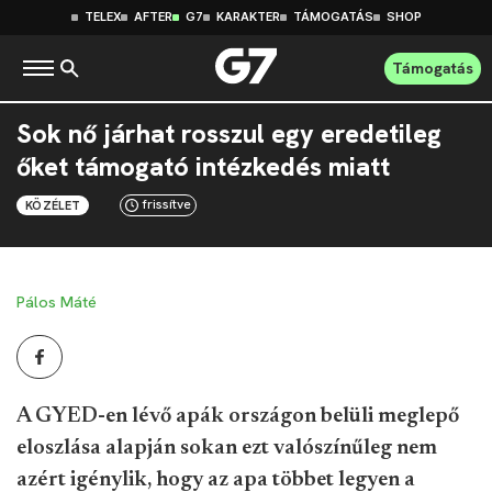
TELEX
AFTER
G7
KARAKTER
TÁMOGATÁS
SHOP
Támogatás
Sok nő járhat rosszul egy eredetileg
őket támogató intézkedés miatt
frissítve
KÖZÉLET
Pálos Máté
A GYED-en lévő apák országon belüli meglepő
eloszlása alapján sokan ezt valószínűleg nem
azért igénylik, hogy az apa többet legyen a