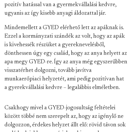
pozitív hatással van a gyermekvállalási kedvre,
ugyanis az így kisebb anyagi áldozattal jár.
Mindemellett a GYED elérhető lett az apáknak is.
Ezzel a kormányzati szándék az volt, hogy az apák
is kivehessék részüket a gyereknevelésből,
dönthessen úgy egy család, hogy az anya helyett az
apa megy GYED-re. Így az anya még egyszerűbben
visszatérhet dolgozni, tovább javítva
munkaerőpiaci helyzetét, ami pedig pozitívan hat
a gyerekvállalási kedvre – legalábbis elméletben.
Csakhogy mivel a GYED-jogosultság feltételei
között többé nem szerepelt az, hogy az igénylő ne
dolgozzon, érdekes helyzet állt elő: rövid távon sok