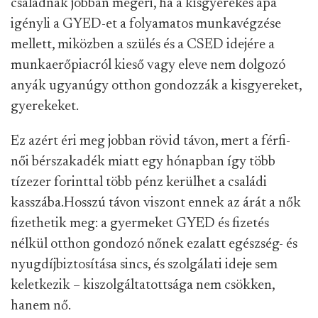
családnak jobban megéri, ha a kisgyerekes apa
igényli a GYED-et a folyamatos munkavégzése
mellett, miközben a szülés és a CSED idejére a
munkaerőpiacról kieső vagy eleve nem dolgozó
anyák ugyanúgy otthon gondozzák a kisgyereket,
gyerekeket.
Ez azért éri meg jobban rövid távon, mert a férfi-
női bérszakadék miatt egy hónapban így több
tízezer forinttal több pénz kerülhet a családi
kasszába.
Hosszú távon viszont ennek az árát a nők
fizethetik meg: a gyermeket GYED és fizetés
nélkül otthon gondozó nőnek ezalatt egészség- és
nyugdíjbiztosítása sincs, és szolgálati ideje sem
keletkezik – kiszolgáltatottsága nem csökken,
hanem nő.