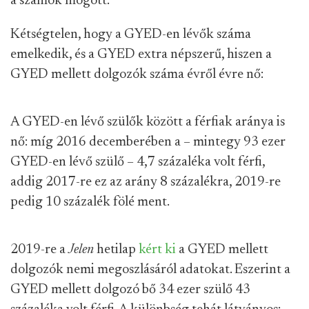
a számok mögött.
Kétségtelen, hogy a GYED-en lévők száma
emelkedik, és a GYED extra népszerű, hiszen a
GYED mellett dolgozók száma évről évre nő:
A GYED-en lévő szülők között a férfiak aránya is
nő: míg 2016 decemberében a – mintegy 93 ezer
GYED-en lévő szülő – 4,7 százaléka volt férfi,
addig 2017-re ez az arány 8 százalékra, 2019-re
pedig 10 százalék fölé ment.
2019-re a
Jelen
hetilap
kért ki
a GYED mellett
dolgozók nemi megoszlásáról adatokat. Eszerint a
GYED mellett dolgozó bő 34 ezer szülő 43