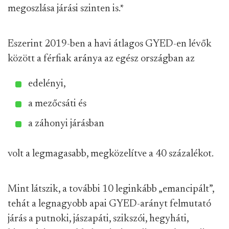
megoszlása járási szinten is.
*
Eszerint 2019-ben a havi átlagos GYED-en lévők
között a férfiak aránya az egész országban az
edelényi,
a mezőcsáti és
a záhonyi járásban
volt a legmagasabb, megközelítve a 40 százalékot.
Mint látszik, a további 10 leginkább „emancipált”,
tehát a legnagyobb apai GYED-arányt felmutató
járás a putnoki, jászapáti, szikszói, hegyháti,