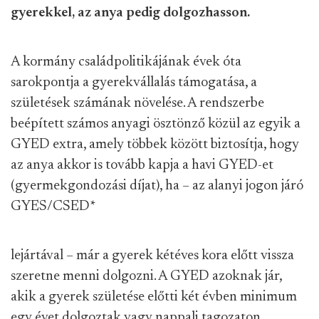
gyerekkel, az anya pedig dolgozhasson.
A kormány családpolitikájának évek óta
sarokpontja a gyerekvállalás támogatása, a
születések számának növelése. A rendszerbe
beépített számos anyagi ösztönző közül az egyik a
GYED extra, amely többek között biztosítja, hogy
az anya akkor is tovább kapja a havi GYED-et
(gyermekgondozási díjat), ha – az alanyi jogon járó
GYES/CSED
*
lejártával – már a gyerek kétéves kora előtt vissza
szeretne menni dolgozni. A GYED azoknak jár,
akik a gyerek születése előtti két évben minimum
egy évet dolgoztak vagy nappali tagozaton