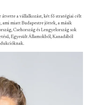
vette a vállalkozást, két fő stratégiai célt
e, ami miatt Budapestre jöttek, a másik
rország, Csehország és Lengyelország sok
etésű, Egyesült Államokból, Kanadából
odukcióknak.