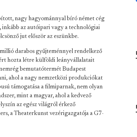
pított, nagy hagyománnyal bíró német cég
 inkább az autóipari vagy a technológiai
lcsönző jut először az eszünkbe.
 millió darabos gyűjteménnyel rendelkező
hozta létre külföldi leányvállalatait
g nemrég bemutatótermét Budapest
enni, ahol a nagy nemzetközi produkciókat
pusú támogatása a filmiparnak, nem olyan
dszer, mint a magyar, ahol a kedvező
yszín az egész világról érkező
rs, a Theaterkunst vezérigazgatója a G7-