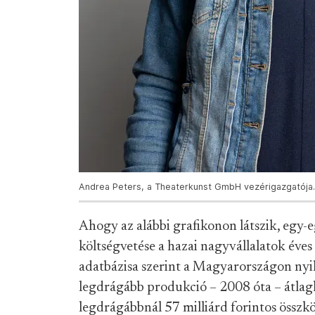
Andrea Peters, a Theaterkunst GmbH vezérigazgatója. 
Ahogy az alábbi grafikonon látszik, egy-
költségvetése a hazai nagyvállalatok éve
adatbázisa szerint a Magyarországon nyil
legdrágább produkció – 2008 óta – átlagkö
legdrágábbnál 57 milliárd forintos összkö