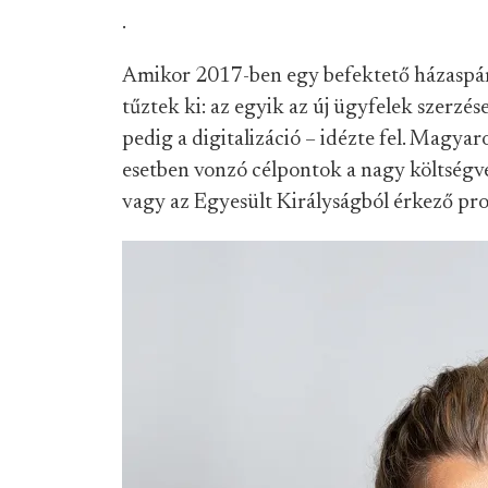
.
Amikor 2017-ben egy befektető házaspár át
tűztek ki: az egyik az új ügyfelek szerzés
pedig a digitalizáció – idézte fel. Magya
esetben vonzó célpontok a nagy költségv
vagy az Egyesült Királyságból érkező pr