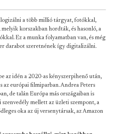
logizálni a több millió tárgyat, fotókkal,
n, melyik korszakban hordták, és hasonló, a
ókkal. Ez a munka folyamatban van, és még
er darabot szeretnének így digitalizálni.
be az idén a 2020-as kényszerpihenő után,
is az európai filmiparban. Andrea Peters
ban, de talán Európa más országaiban is
ti szenvedély mellett az üzleti szempont, a
sődleges oka az új versenytársak, az Amazon