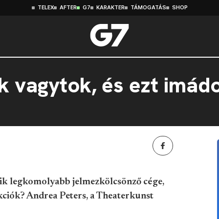
TELEX
AFTER
G7
KARAKTER
TÁMOGATÁS
SHOP
k vagytok, és ezt imá
k legkomolyabb jelmezkölcsönző cége,
ukciók? Andrea Peters, a Theaterkunst