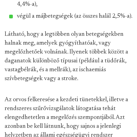
4,4%-a),
végül a májbetegségek (az összes halál 2,5%-a).
Látható, hogy a legtöbben olyan betegségekben
halnak meg, amelyek gyógyíthatóak, vagy
megelőzhetőek volnának. Ilyenek többek között a
daganatok különböző típusai (például a tüdőrák,
vastagbélrák, és a mellrák), az ischaemiás
szívbetegségek vagy a stroke.
Az orvos felkeresése a kezdeti tünetekkel, illetve a
rendszeres szűrővizsgálatok látogatása tehát
elengedhetetlen a megelőzés szempontjából. Azt
azonban be kell látnunk, hogy sajnos a jelenlegi
helyzetben az állami egészségügyi rendszer