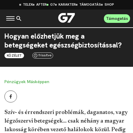
TELEX
AFTER
G7
KARAKTER
TÁMOGATÁS
SHOP
Támogatás
Hogyan előzhetjük meg a
betegségeket egészségbiztosítással?
frissítve
KÖZÉLET
Pénzügyek Másképpen
Szív- és érrendszeri problémák, daganatos, vagy
légzőszervi betegségek... csak néhány a magyar
lakosság körében vezető halálokok közül. Pedig