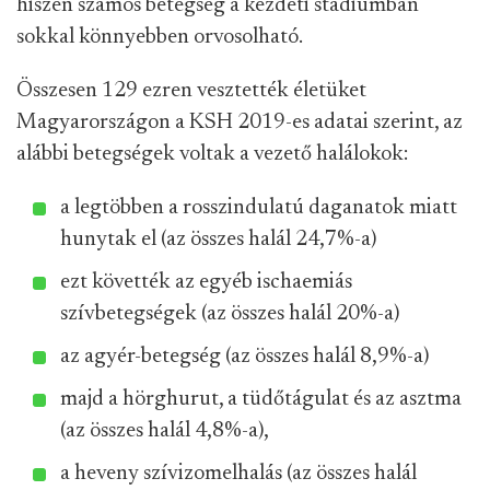
hiszen számos betegség a kezdeti stádiumban
sokkal könnyebben orvosolható.
Összesen 129 ezren vesztették életüket
Magyarországon a KSH 2019-es adatai szerint, az
alábbi betegségek voltak a vezető halálokok:
a legtöbben a rosszindulatú daganatok miatt
hunytak el (az összes halál 24,7%-a)
ezt követték az egyéb ischaemiás
szívbetegségek (az összes halál 20%-a)
az agyér-betegség (az összes halál 8,9%-a)
majd a hörghurut, a tüdőtágulat és az asztma
(az összes halál 4,8%-a),
a heveny szívizomelhalás (az összes halál