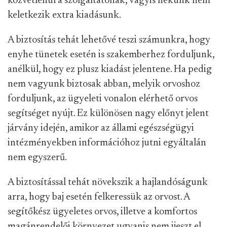
közvetlenül a szolgáltatónak, vagyis nekünk nem
keletkezik extra kiadásunk.
A biztosítás tehát lehetővé teszi számunkra, hogy
enyhe tünetek esetén is szakemberhez forduljunk,
anélkül, hogy ez plusz kiadást jelentene. Ha pedig
nem vagyunk biztosak abban, melyik orvoshoz
forduljunk, az ügyeleti vonalon elérhető orvos
segítséget nyújt. Ez különösen nagy előnyt jelent
járvány idején, amikor az állami egészségügyi
intézményekben információhoz jutni egyáltalán
nem egyszerű.
A biztosítással tehát növekszik a hajlandóságunk
arra, hogy baj esetén felkeressük az orvost. A
segítőkész ügyeletes orvos, illetve a komfortos
magánrendelői környezet ugyanis nem ijeszt el