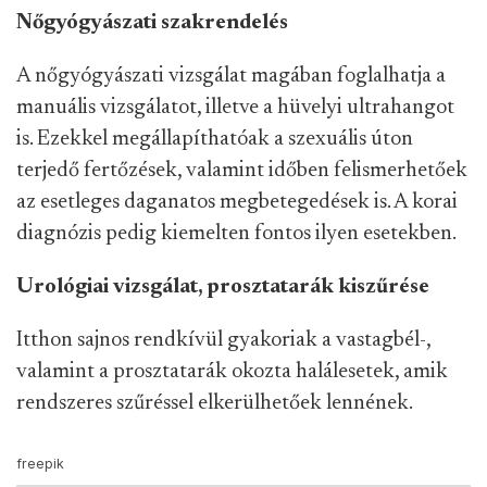
Nőgyógyászati szakrendelés
A nőgyógyászati vizsgálat magában foglalhatja a
manuális vizsgálatot, illetve a hüvelyi ultrahangot
is. Ezekkel megállapíthatóak a szexuális úton
terjedő fertőzések, valamint időben felismerhetőek
az esetleges daganatos megbetegedések is. A korai
diagnózis pedig kiemelten fontos ilyen esetekben.
Urológiai vizsgálat, prosztatarák kiszűrése
Itthon sajnos rendkívül gyakoriak a vastagbél-,
valamint a prosztatarák okozta halálesetek, amik
rendszeres szűréssel elkerülhetőek lennének.