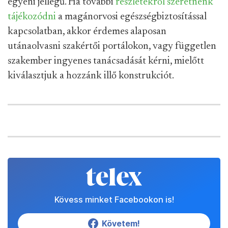
segítséget nyújt. Ezt azért fontos megemlíteni,
mert már meglévő betegségek esetén a biztosító
nem finanszírozza az egészségügyi szolgáltatást
(arról, hogy nincs semmilyen problémánk,
egyébként nyilatkozni is kell a szerződés
megkötésekor.)
Magánorvosi biztosítást lehetőségünk van céges,
vagy családi formában is igénybe venni, ami
jelentősen kedvezőbb konstrukció lehet, mint az
egyéni jellegű. Ha további
részletekről szeretnénk
tájékozódni
a magánorvosi egészségbiztosítással
kapcsolatban, akkor érdemes alaposan
utánaolvasni szakértői portálokon, vagy független
szakember ingyenes tanácsadását kérni, mielőtt
kiválasztjuk a hozzánk illő konstrukciót.