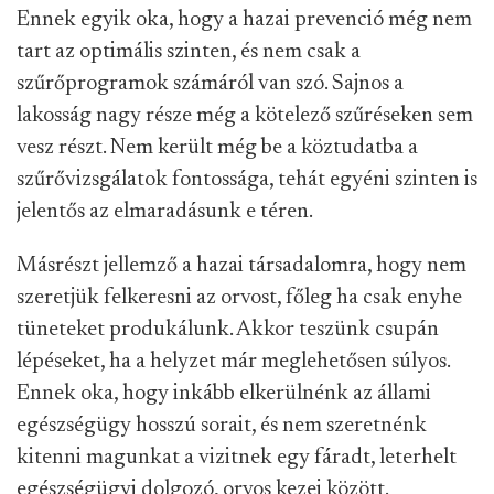
Ennek egyik oka, hogy a hazai prevenció még nem
tart az optimális szinten, és nem csak a
szűrőprogramok számáról van szó. Sajnos a
lakosság nagy része még a kötelező szűréseken sem
vesz részt. Nem került még be a köztudatba a
szűrővizsgálatok fontossága, tehát egyéni szinten is
jelentős az elmaradásunk e téren.
Másrészt jellemző a hazai társadalomra, hogy nem
szeretjük felkeresni az orvost, főleg ha csak enyhe
tüneteket produkálunk. Akkor teszünk csupán
lépéseket, ha a helyzet már meglehetősen súlyos.
Ennek oka, hogy inkább elkerülnénk az állami
egészségügy hosszú sorait, és nem szeretnénk
kitenni magunkat a vizitnek egy fáradt, leterhelt
egészségügyi dolgozó, orvos kezei között.