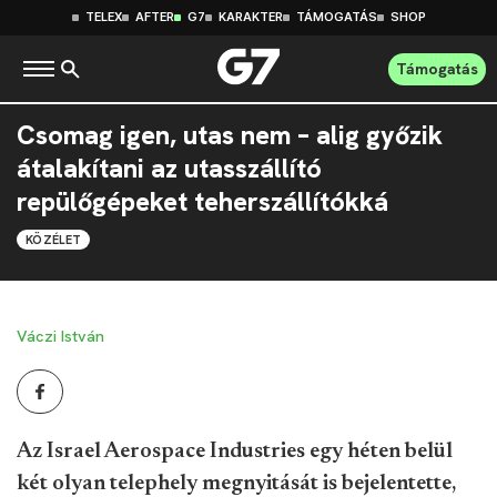
TELEX
AFTER
G7
KARAKTER
TÁMOGATÁS
SHOP
Támogatás
Csomag igen, utas nem – alig győzik
átalakítani az utasszállító
repülőgépeket teherszállítókká
KÖZÉLET
Váczi István
Az Israel Aerospace Industries egy héten belül
két olyan telephely megnyitását is bejelentette,