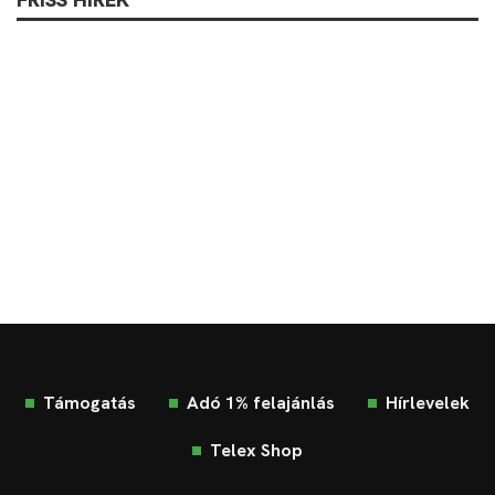
Támogatás
Adó 1% felajánlás
Hírlevelek
Telex Shop