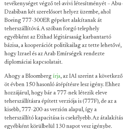
tevékenységet végző tel-avivi létesítményét – Abu-
Dzabiban két szerelősort helyez üzembe, ahol
Boeing 777-300ER gépeket alakítanak át
teherszállítóvá. A szóban forgó telephely
egyébként az Etihad légitársaság karbantartó
bázisa, a kooperációt politikailag az tette lehetővé,
hogy Izrael és az Arab Emírségek rendezte
diplomáciai kapcsolatait.
Ahogy a Bloomberg
írja
, az IAI szerint a következő
öt évben 150 hasonló átépítésre lesz igény. Ehhez
hozzájárul, hogy bár a 777-nek létezik eleve
teherszállításra épített verziója is (777F), de az a
kisebb, 777-200-as verzión alapul, így a
teherszállító kapacitása is csekélyebb. Az átalakítás
egyébként körülbelül 130 napot vesz igénybe.