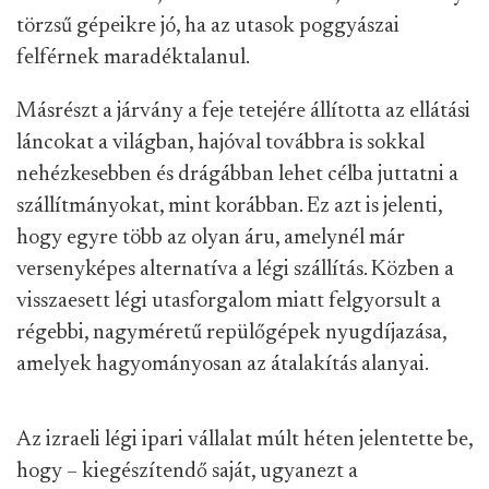
törzsű gépeikre jó, ha az utasok poggyászai
felférnek maradéktalanul.
Másrészt a járvány a feje tetejére állította az ellátási
láncokat a világban, hajóval továbbra is sokkal
nehézkesebben és drágábban lehet célba juttatni a
szállítmányokat, mint korábban. Ez azt is jelenti,
hogy egyre több az olyan áru, amelynél már
versenyképes alternatíva a légi szállítás. Közben a
visszaesett légi utasforgalom miatt felgyorsult a
régebbi, nagyméretű repülőgépek nyugdíjazása,
amelyek hagyományosan az átalakítás alanyai.
Az izraeli légi ipari vállalat múlt héten jelentette be,
hogy – kiegészítendő saját, ugyanezt a