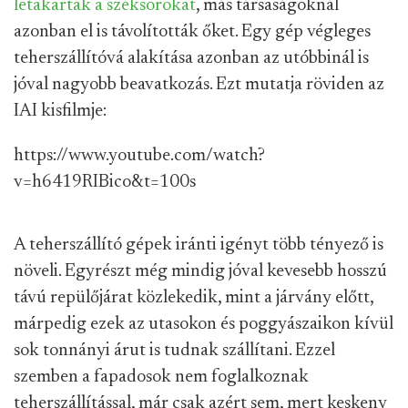
letakarták a széksorokat
, más társaságoknál
azonban el is távolították őket. Egy gép végleges
teherszállítóvá alakítása azonban az utóbbinál is
jóval nagyobb beavatkozás. Ezt mutatja röviden az
IAI kisfilmje:
https://www.youtube.com/watch?
v=h6419RIBico&t=100s
A teherszállító gépek iránti igényt több tényező is
növeli. Egyrészt még mindig jóval kevesebb hosszú
távú repülőjárat közlekedik, mint a járvány előtt,
márpedig ezek az utasokon és poggyászaikon kívül
sok tonnányi árut is tudnak szállítani. Ezzel
szemben a fapadosok nem foglalkoznak
teherszállítással, már csak azért sem, mert keskeny