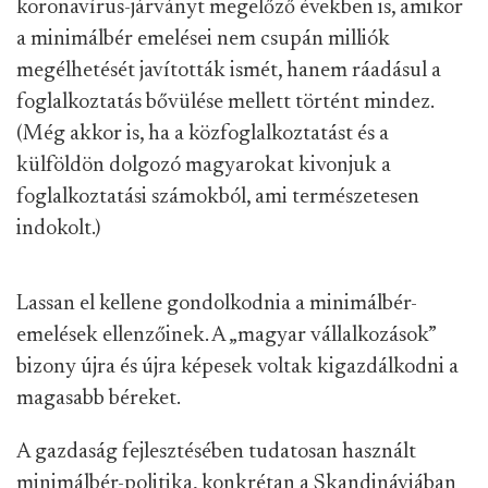
koronavírus-járványt megelőző években is, amikor
a minimálbér emelései nem csupán milliók
megélhetését javították ismét, hanem ráadásul a
foglalkoztatás bővülése mellett történt mindez.
(Még akkor is, ha a közfoglalkoztatást és a
külföldön dolgozó magyarokat kivonjuk a
foglalkoztatási számokból, ami természetesen
indokolt.)
Lassan el kellene gondolkodnia a minimálbér-
emelések ellenzőinek. A „magyar vállalkozások”
bizony újra és újra képesek voltak kigazdálkodni a
magasabb béreket.
A gazdaság fejlesztésében tudatosan használt
minimálbér-politika, konkrétan a Skandináviában