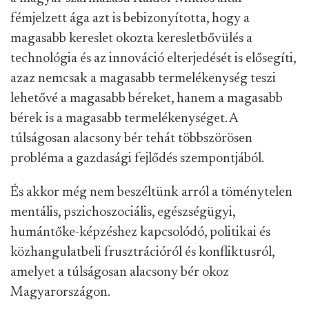
fémjelzett ága azt is bebizonyította, hogy a
magasabb kereslet okozta keresletbővülés a
technológia és az innováció elterjedését is elősegíti,
azaz nemcsak a magasabb termelékenység teszi
lehetővé a magasabb béreket, hanem a magasabb
bérek is a magasabb termelékenységet. A
túlságosan alacsony bér tehát többszörösen
probléma a gazdasági fejlődés szempontjából.
És akkor még nem beszéltünk arról a töménytelen
mentális, pszichoszociális, egészségügyi,
humántőke-képzéshez kapcsolódó, politikai és
közhangulatbeli frusztrációról és konfliktusról,
amelyet a túlságosan alacsony bér okoz
Magyarországon.