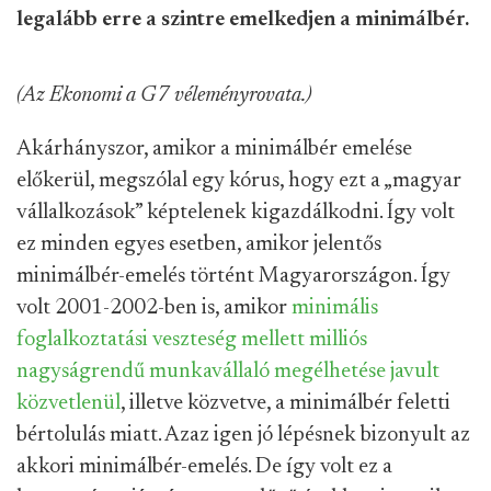
legalább erre a szintre emelkedjen a minimálbér.
(Az Ekonomi a G7 véleményrovata.)
Akárhányszor, amikor a minimálbér emelése
előkerül, megszólal egy kórus, hogy ezt a „magyar
vállalkozások” képtelenek kigazdálkodni. Így volt
ez minden egyes esetben, amikor jelentős
minimálbér-emelés történt Magyarországon. Így
volt 2001-2002-ben is, amikor
minimális
foglalkoztatási veszteség mellett milliós
nagyságrendű munkavállaló megélhetése javult
közvetlenül
, illetve közvetve, a minimálbér feletti
bértolulás miatt. Azaz igen jó lépésnek bizonyult az
akkori minimálbér-emelés. De így volt ez a