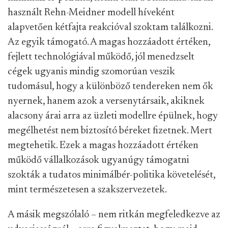
használt Rehn-Meidner modell híveként
alapvetően kétfajta reakcióval szoktam találkozni.
Az egyik támogató. A magas hozzáadott értéken,
fejlett technológiával működő, jól menedzselt
cégek ugyanis mindig szomorúan veszik
tudomásul, hogy a különböző tendereken nem ők
nyernek, hanem azok a versenytársaik, akiknek
alacsony árai arra az üzleti modellre épülnek, hogy
megélhetést nem biztosító béreket fizetnek. Mert
megtehetik. Ezek a magas hozzáadott értéken
működő vállalkozások ugyanúgy támogatni
szokták a tudatos minimálbér-politika követelését,
mint természetesen a szakszervezetek.
A másik megszólaló – nem ritkán megfeledkezve az