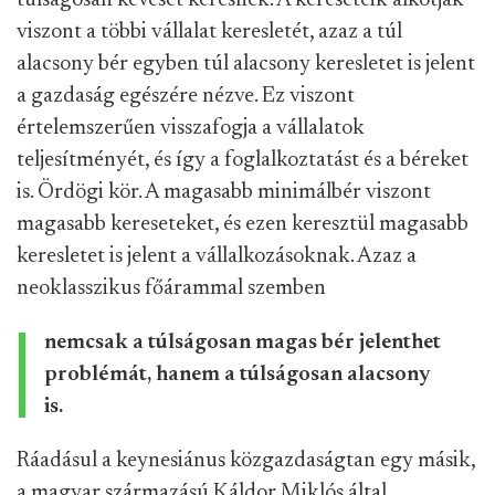
túlságosan keveset keresnek. A kereseteik alkotják
viszont a többi vállalat keresletét, azaz a túl
alacsony bér egyben túl alacsony keresletet is jelent
a gazdaság egészére nézve. Ez viszont
értelemszerűen visszafogja a vállalatok
teljesítményét, és így a foglalkoztatást és a béreket
is. Ördögi kör. A magasabb minimálbér viszont
magasabb kereseteket, és ezen keresztül magasabb
keresletet is jelent a vállalkozásoknak. Azaz a
neoklasszikus főárammal szemben
nemcsak a túlságosan magas bér jelenthet
problémát, hanem a túlságosan alacsony
is.
Ráadásul a keynesiánus közgazdaságtan egy másik,
a magyar származású Káldor Miklós által