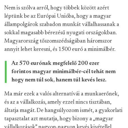
Nem is szólva arról, hogy többek között azért
léptünk be az Európai Unióba, hogy a magyar
állampolgárok szabadon munkát vállalhassanak a
sokkal magasabb bérezésű nyugati országokban.
Magyarország tőszomszédságában háromszor
annyit lehet keresni, és 1500 euró a minimálbér.
Az 570 eurónak megfelelő 200 ezer
forintos magyar minimálbér-cél tehát nem
hogy nem túl sok, hanem túl kevés lesz.
Ma már ezek a valós alternatívái a munkaerőnek,
és az a vállalkozás, amely ezzel nincs tisztában,
áltatja magát. De hangsúlyozom ismét, a gyakorlati
tapasztalat azt mutatja, hogy bizony a „magyar
vállalkozások” nagyon-nagyon kevés kivétellel