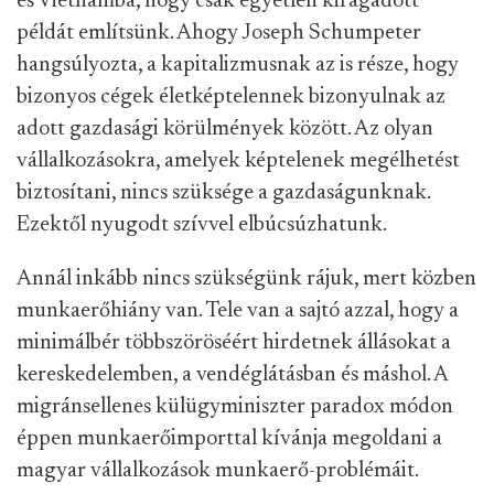
és Vietnámba, hogy csak egyetlen kiragadott
példát említsünk. Ahogy Joseph Schumpeter
hangsúlyozta, a kapitalizmusnak az is része, hogy
bizonyos cégek életképtelennek bizonyulnak az
adott gazdasági körülmények között. Az olyan
vállalkozásokra, amelyek képtelenek megélhetést
biztosítani, nincs szüksége a gazdaságunknak.
Ezektől nyugodt szívvel elbúcsúzhatunk.
Annál inkább nincs szükségünk rájuk, mert közben
munkaerőhiány van. Tele van a sajtó azzal, hogy a
minimálbér többszöröséért hirdetnek állásokat a
kereskedelemben, a vendéglátásban és máshol. A
migránsellenes külügyminiszter paradox módon
éppen munkaerőimporttal kívánja megoldani a
magyar vállalkozások munkaerő-problémáit.