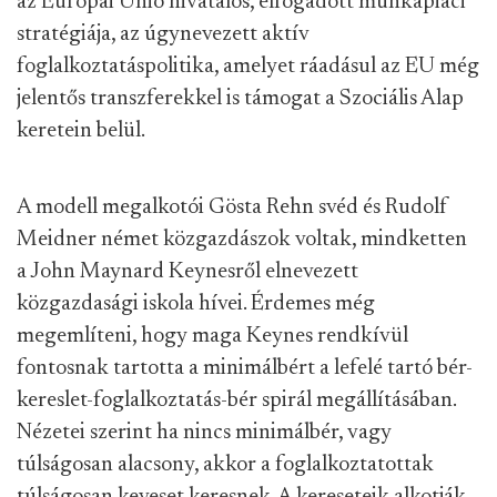
az Európai Unió hivatalos, elfogadott munkapiaci
stratégiája, az úgynevezett aktív
foglalkoztatáspolitika, amelyet ráadásul az EU még
jelentős transzferekkel is támogat a Szociális Alap
keretein belül.
A modell megalkotói Gösta Rehn svéd és Rudolf
Meidner német közgazdászok voltak, mindketten
a John Maynard Keynesről elnevezett
közgazdasági iskola hívei. Érdemes még
megemlíteni, hogy maga Keynes rendkívül
fontosnak tartotta a minimálbért a lefelé tartó bér-
kereslet-foglalkoztatás-bér spirál megállításában.
Nézetei szerint ha nincs minimálbér, vagy
túlságosan alacsony, akkor a foglalkoztatottak