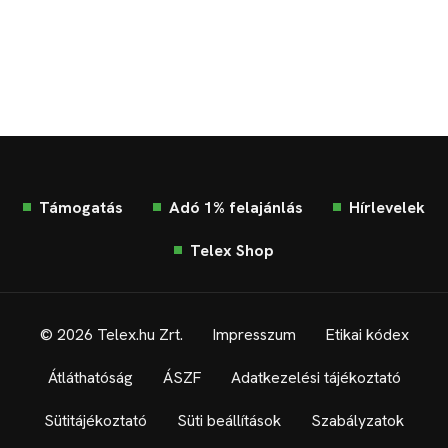
Támogatás
Adó 1% felajánlás
Hírlevelek
Telex Shop
© 2026 Telex.hu Zrt.
Impresszum
Etikai kódex
Átláthatóság
ÁSZF
Adatkezelési tájékoztató
Sütitájékoztató
Süti beállítások
Szabályzatok