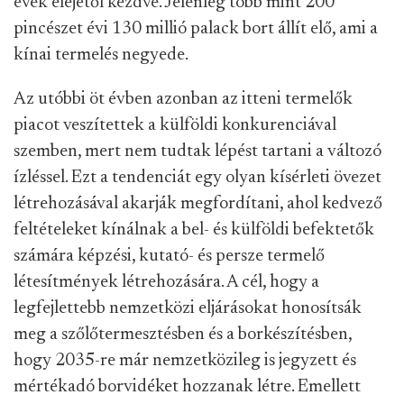
évek elejétől kezdve. Jelenleg több mint 200
pincészet évi 130 millió palack bort állít elő, ami a
kínai termelés negyede.
Az utóbbi öt évben azonban az itteni termelők
piacot veszítettek a külföldi konkurenciával
szemben, mert nem tudtak lépést tartani a változó
ízléssel. Ezt a tendenciát egy olyan kísérleti övezet
létrehozásával akarják megfordítani, ahol kedvező
feltételeket kínálnak a bel- és külföldi befektetők
számára képzési, kutató- és persze termelő
létesítmények létrehozására. A cél, hogy a
legfejlettebb nemzetközi eljárásokat honosítsák
meg a szőlőtermesztésben és a borkészítésben,
hogy 2035-re már nemzetközileg is jegyzett és
mértékadó borvidéket hozzanak létre. Emellett