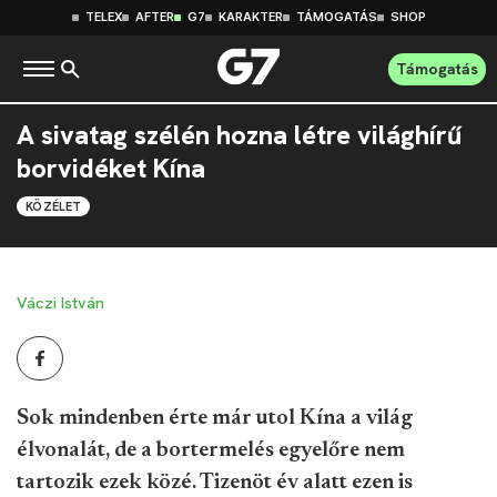
TELEX
AFTER
G7
KARAKTER
TÁMOGATÁS
SHOP
Támogatás
A sivatag szélén hozna létre világhírű
borvidéket Kína
KÖZÉLET
Váczi István
Sok mindenben érte már utol Kína a világ
élvonalát, de a bortermelés egyelőre nem
tartozik ezek közé. Tizenöt év alatt ezen is