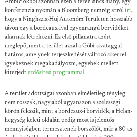
Ambíciókból azonban ezen a téren sincs hiány, egy
konferencia nyomán a Bloomberg nemrég arról
írt
,
hogy a Ninghszia-Huj Autonóm Területen hosszabb
távon egy a bordeaux-ival egyenrangú borvidéket
akarnak létrehozni. Ez első pillanatra azért
meglepő, mert a terület azzal a Góbi-sivataggal
határos, amelynek terjeszkedését változó sikerrel
igyekeznek megakadályozni, egyebek mellett
kiterjedt
erdősítési programmal
.
A terület adottságai azonban elméletileg tényleg
nem rosszak, nagyjából ugyanazon a szélességi
körön fekszik, mint a bordeaux-i borvidék, a Helan-
hegység keleti oldalán pedig most is jelentős
mennyiségben termesztenek borszőlőt, már a 80-as