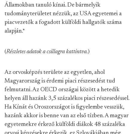
Államokban tanuló kínai. De bármelyik
tudományterületet nézzük, az USA egyetemei a
piacvezetők a fogadott külföldi hallgatók száma
alapján.
*
(
Részletes adatok a csillagra kattintva.
)
Az orvosképzés területe az egyetlen, ahol
Magyarország is érdemi piaci részesedést tud
felmutatni. Az OECD országai között a hetedik
helyen áll hazánk 3,5 százalékos piaci részesedéssel.
Ha Kínát és Oroszországot is figyelembe vesszük,
hazánk akkor is benne van az első tízben. A magyar
egyetemekre érkező külföldi diákok 48 százaléka
orvosi képzésekre érkezik, ez Szlovákiában még