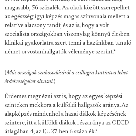
magasabb, 56 százalék. Az okok között szerepelhet
az egészségügyi képzés magas színvonala mellett a
relatíve alacsony tandíj és az is, hogy a volt
szocialista országokban viszonylag könnyű élesben
klinikai gyakorlatra szert tenni a hazánkban tanuló
német orvostanhallgatók véleménye szerint.
*
(
Más országok szakosodásáról a csillagra kattintva lehet
érdekességeket olvasni.
)
Érdemes megnézni azt is, hogy az egyes képzési
szinteken mekkora a külföldi hallgatók aránya. Az
alapképzés mindenhol a hazai diákok képzésének
színtere, itt a külföldi diákok részaránya az OECD
átlagában 4, az EU27-ben 6 százalék.
*