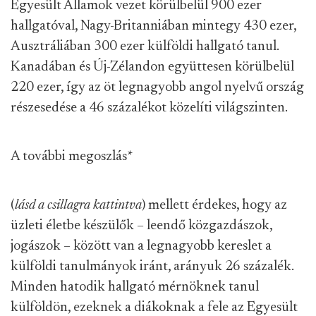
Egyesült Államok vezet körülbelül 900 ezer
hallgatóval, Nagy-Britanniában mintegy 430 ezer,
Ausztráliában 300 ezer külföldi hallgató tanul.
Kanadában és Új-Zélandon együttesen körülbelül
220 ezer, így az öt legnagyobb angol nyelvű ország
részesedése a 46 százalékot közelíti világszinten.
A további megoszlás
*
(
lásd a csillagra kattintva
) mellett érdekes, hogy az
üzleti életbe készülők – leendő közgazdászok,
jogászok – között van a legnagyobb kereslet a
külföldi tanulmányok iránt, arányuk 26 százalék.
Minden hatodik hallgató mérnöknek tanul
külföldön, ezeknek a diákoknak a fele az Egyesült