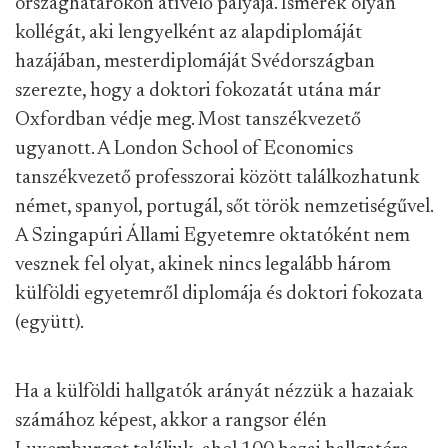
országhatárokon átívelő pályája. Ismerek olyan
kollégát, aki lengyelként az alapdiplomáját
hazájában, mesterdiplomáját Svédországban
szerezte, hogy a doktori fokozatát utána már
Oxfordban védje meg. Most tanszékvezető
ugyanott. A London School of Economics
tanszékvezető professzorai között találkozhatunk
német, spanyol, portugál, sőt török nemzetiségűvel.
A Szingapúri Állami Egyetemre oktatóként nem
vesznek fel olyat, akinek nincs legalább három
külföldi egyetemről diplomája és doktori fokozata
(együtt).
Ha a külföldi hallgatók arányát nézzük a hazaiak
számához képest, akkor a rangsor élén