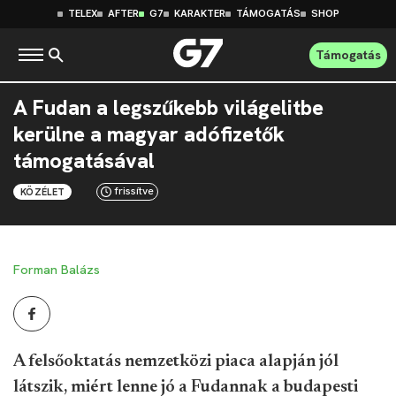
TELEX
AFTER
G7
KARAKTER
TÁMOGATÁS
SHOP
Támogatás
A Fudan a legszűkebb világelitbe
kerülne a magyar adófizetők
támogatásával
frissítve
KÖZÉLET
Forman Balázs
A felsőoktatás nemzetközi piaca alapján jól
látszik, miért lenne jó a Fudannak a budapesti