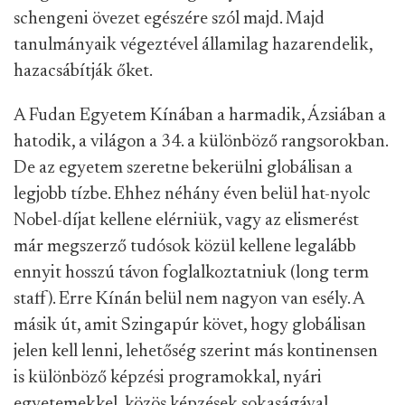
schengeni övezet egészére szól majd. Majd
tanulmányaik végeztével államilag hazarendelik,
hazacsábítják őket.
A Fudan Egyetem Kínában a harmadik, Ázsiában a
hatodik, a világon a 34. a különböző rangsorokban.
De az egyetem szeretne bekerülni globálisan a
legjobb tízbe. Ehhez néhány éven belül hat-nyolc
Nobel-díjat kellene elérniük, vagy az elismerést
már megszerző tudósok közül kellene legalább
ennyit hosszú távon foglalkoztatniuk (long term
staff). Erre Kínán belül nem nagyon van esély. A
másik út, amit Szingapúr követ, hogy globálisan
jelen kell lenni, lehetőség szerint más kontinensen
is különböző képzési programokkal, nyári
egyetemekkel, közös képzések sokaságával.