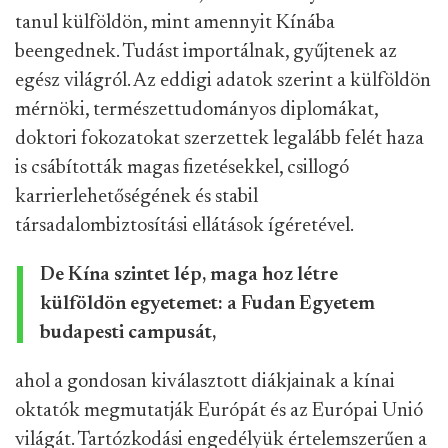
tanul külföldön, mint amennyit Kínába
beengednek. Tudást importálnak, gyűjtenek az
egész világról. Az eddigi adatok szerint a külföldön
mérnöki, természettudományos diplomákat,
doktori fokozatokat szerzettek legalább felét haza
is csábították magas fizetésekkel, csillogó
karrierlehetőségének és stabil
társadalombiztosítási ellátások ígéretével.
De Kína szintet lép, maga hoz létre
külföldön egyetemet: a Fudan Egyetem
budapesti campusát,
ahol a gondosan kiválasztott diákjainak a kínai
oktatók megmutatják Európát és az Európai Unió
világát. Tartózkodási engedélyük értelemszerűen a