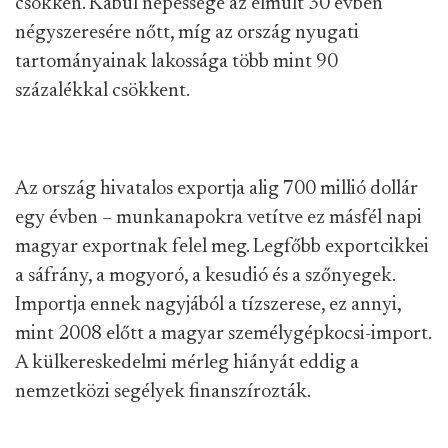
csökken. Kabul népessége az elmúlt 30 évben
négyszeresére nőtt, míg az ország nyugati
tartományainak lakossága több mint 90
százalékkal csökkent.
Az ország hivatalos exportja alig 700 millió dollár
egy évben – munkanapokra vetítve ez másfél napi
magyar exportnak felel meg. Legfőbb exportcikkei
a sáfrány, a mogyoró, a kesudió és a szőnyegek.
Importja ennek nagyjából a tízszerese, ez annyi,
mint 2008 előtt a magyar személygépkocsi-import.
A külkereskedelmi mérleg hiányát eddig a
nemzetközi segélyek finanszírozták.