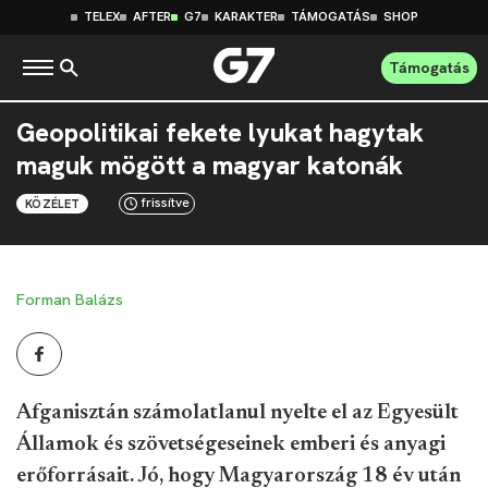
TELEX
AFTER
G7
KARAKTER
TÁMOGATÁS
SHOP
Támogatás
Geopolitikai fekete lyukat hagytak
maguk mögött a magyar katonák
frissítve
KÖZÉLET
Forman Balázs
Afganisztán számolatlanul nyelte el az Egyesült
Államok és szövetségeseinek emberi és anyagi
erőforrásait. Jó, hogy Magyarország 18 év után