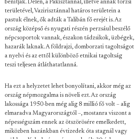
bénítják. Délen, a Pakisztánnal, illetve annak törzsi
területével, Vazirisztánnal határos területein a
pastuk élnek, ők adták a Talibán fő erejét is. Az
ország középső és nyugati részén perzsául beszélő
népcsoportok vannak, északon tádzsikok, üzbégek,
hazarák laknak. A földrajzi, domborzati tagoltságot
a nyelvi és az ettől különböző etnikai tagoltság
teszi teljesen átláthatatlanná.
Ha ezt a helyzetet lehet bonyolítani, akkor még az
ország népmozgalma is növeli ezt. Az ország
lakossága 1950-ben még alig 8 millió fő volt – alig
elmaradva Magyarországtól –, mostanra viszont a
népességszám ennek az ötszörösére emelkedett,
miközben hazánkban évtizedek óta stagnál vagy