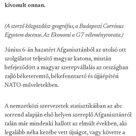
kivonult onnan.
(A szerző közgazdász-geográfus, a Budapesti Corvinus
Egyetem docense. Az Ekonomi a G7 véleményrovata.)
Június 6-án hazatért Afganisztánból az utolsó ott
szolgálatot teljesítő magyar katona, miután
befejeződött a magyar szerepvállalás az országban
zajló béketeremtő, békefenntartó és újjáépítési
NATO-műveletekben.
A nemzetközi szervezetek statisztikáiban az abc
sorrend alapján első helyen szereplő Afganisztánról
talán már mindenki hallott az elmúlt években, aki
legalább néha kezébe vett újságot, vagy követte a