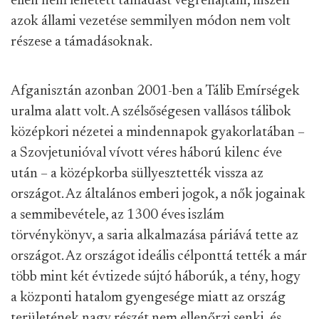
ellen nem lehetett támadást végrehajtani, hiszen
azok állami vezetése semmilyen módon nem volt
részese a támadásoknak.
Afganisztán azonban 2001-ben a Tálib Emírségek
uralma alatt volt. A szélsőségesen vallásos tálibok
középkori nézetei a mindennapok gyakorlatában –
a Szovjetunióval vívott véres háború kilenc éve
után – a középkorba süllyesztették vissza az
országot. Az általános emberi jogok, a nők jogainak
a semmibevétele, az 1300 éves iszlám
törvénykönyv, a saria alkalmazása páriává tette az
országot. Az országot ideális célponttá tették a már
több mint két évtizede sújtó háborúk, a tény, hogy
a központi hatalom gyengesége miatt az ország
területének nagy részét nem ellenőrzi senki, és