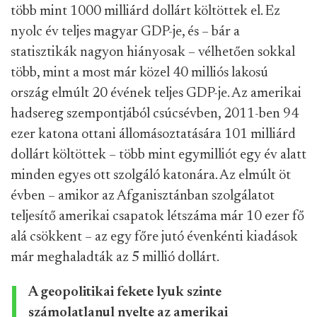
több mint 1000 milliárd dollárt költöttek el. Ez
nyolc év teljes magyar GDP-je, és – bár a
statisztikák nagyon hiányosak – vélhetően sokkal
több, mint a most már közel 40 milliós lakosú
ország elmúlt 20 évének teljes GDP-je. Az amerikai
hadsereg szempontjából csúcsévben, 2011-ben 94
ezer katona ottani állomásoztatására 101 milliárd
dollárt költöttek – több mint egymilliót egy év alatt
minden egyes ott szolgáló katonára. Az elmúlt öt
évben – amikor az Afganisztánban szolgálatot
teljesítő amerikai csapatok létszáma már 10 ezer fő
alá csökkent – az egy főre jutó évenkénti kiadások
már meghaladták az 5 millió dollárt.
A geopolitikai fekete lyuk szinte
számolatlanul nyelte az amerikai