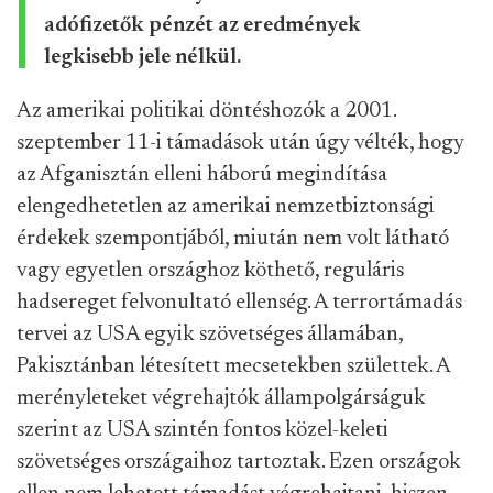
adófizetők pénzét az eredmények
legkisebb jele nélkül.
Az amerikai politikai döntéshozók a 2001.
szeptember 11-i támadások után úgy vélték, hogy
az Afganisztán elleni háború megindítása
elengedhetetlen az amerikai nemzetbiztonsági
érdekek szempontjából, miután nem volt látható
vagy egyetlen országhoz köthető, reguláris
hadsereget felvonultató ellenség. A terrortámadás
tervei az USA egyik szövetséges államában,
Pakisztánban létesített mecsetekben születtek. A
merényleteket végrehajtók állampolgárságuk
szerint az USA szintén fontos közel-keleti
szövetséges országaihoz tartoztak. Ezen országok