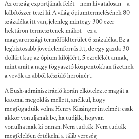
Az ország exportjának felét – nem hivatalosan – a
kábítószer teszi ki. A világ ópiumtermelésének 80
százaléka itt van, jelenleg mintegy 300 ezer
hektáron termesztenek mákot – ez a
magyarországi termőföldterület 6 százaléka. Ez a
legbiztosabb jövedelemforrás itt, de egy gazda 30
dollárt kap az ópium kilójáért, 5 ezrelékét annak,
mint amit a nagy fogyasztó központokban fizetnek
a vevők az abból készülő heroinért.
A Bush-adminisztráció korán elkötelezte magát a
katonai megoldás mellett, anélkül, hogy
megfogadták volna Henry Kissinger intelmét: csak
akkor vonuljanak be, ha tudják, hogyan
vonulhatnak ki onnan. Nem tudták. Nem tudták
megfelelően értékelni a tálib vereség