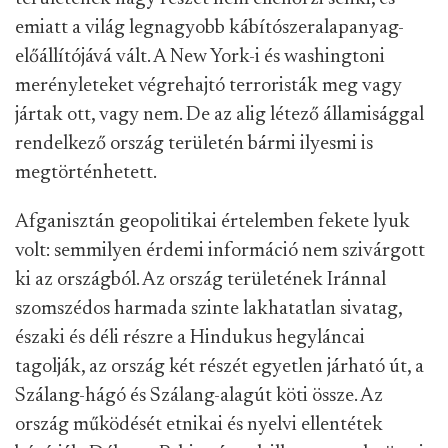
emiatt a világ legnagyobb kábítószeralapanyag-
előállítójává vált. A New York-i és washingtoni
merényleteket végrehajtó terroristák meg vagy
jártak ott, vagy nem. De az alig létező államisággal
rendelkező ország területén bármi ilyesmi is
megtörténhetett.
Afganisztán geopolitikai értelemben fekete lyuk
volt: semmilyen érdemi információ nem szivárgott
ki az országból. Az ország területének Iránnal
szomszédos harmada szinte lakhatatlan sivatag,
északi és déli részre a Hindukus hegyláncai
tagolják, az ország két részét egyetlen járható út, a
Szálang-hágó és Szálang-alagút köti össze. Az
ország működését etnikai és nyelvi ellentétek