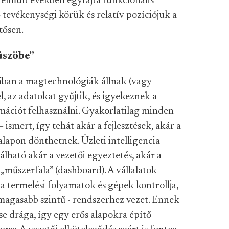
z elmúlt években egyfajta funkcionális
ő tevékenységi körük és relatív pozíciójuk a
tősen.
üszöbe”
jában a magtechnológiák állnak (vagy
el, az adatokat gyűjtik, és igyekeznek a
rmációt felhasználni. Gyakorlatilag minden
 ismert, így tehát akár a fejlesztések, akár a
lapon dönthetnek. Üzleti intelligencia
lható akár a vezetői egyeztetés, akár a
„műszerfala” (dashboard). A vállalatok
 a termelési folyamatok és gépek kontrollja,
 magasabb szintű - rendszerhez vezet. Ennek
ése drága, így egy erős alapokra építő