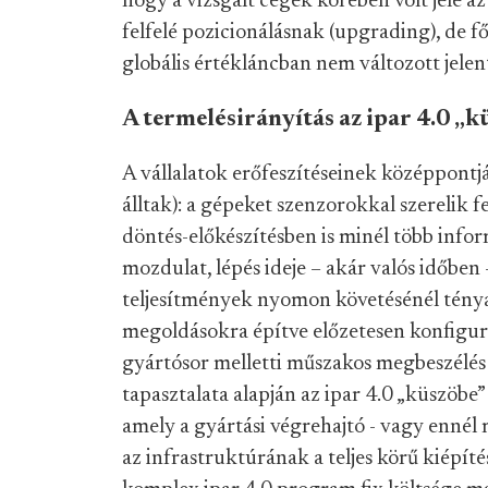
hogy a vizsgált cégek körében volt jele a
felfelé pozicionálásnak (upgrading), de f
globális értékláncban nem változott jelen
A termelésirányítás az ipar 4.0 „k
A vállalatok erőfeszítéseinek középpont
álltak): a gépeket szenzorokkal szerelik f
döntés-előkészítésben is minél több info
mozdulat, lépés ideje – akár valós időben –
teljesítmények nyomon követésénél ténya
megoldásokra építve előzetesen konfigurá
gyártósor melletti műszakos megbeszélés 
tapasztalata alapján az ipar 4.0 „küszöbe”
amely a gyártási végrehajtó - vagy ennél
az infrastruktúrának a teljes körű kiépít