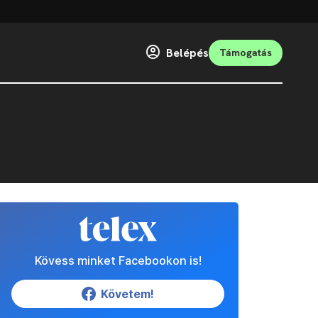
Belépés
Támogatás
Kövess minket Facebookon is!
Követem!