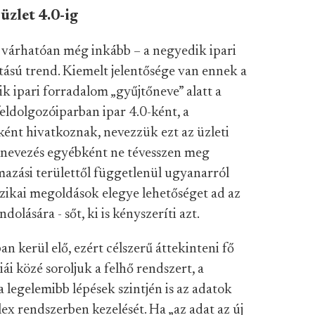
üzlet 4.0-ig
n várhatóan még inkább – a negyedik ipari
ású trend. Kiemelt jelentősége van ennek a
ik ipari forradalom „gyűjtőneve” alatt a
eldolgozóiparban ipar 4.0-ként, a
-ként hivatkoznak, nevezzük ezt az üzleti
 elnevezés egyébként ne tévesszen meg
mazási területtől függetlenül ugyanarról
fizikai megoldások elegye lehetőséget ad az
olására - sőt, ki is kényszeríti azt.
an kerül elő, ezért célszerű áttekinteni fő
ái közé soroljuk a felhő rendszert, a
 a legelemibb lépések szintjén is az adatok
lex rendszerben kezelését. Ha „az adat az új