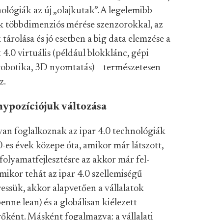
ológiák az új „olajkutak”. A legelemibb
ek többdimenziós mérése szenzorokkal, az
tárolása és jó esetben a big data elemzése a
 4.0 virtuális (például blokklánc, gépi
a” (robotika, 3D nyomtatás) – természetesen
z.
enypozíciójuk változása
ívan foglalkoznak az ipar 4.0 technológiák
-es évek közepe óta, amikor már látszott,
lyamatfejlesztésre az akkor már fel-
Amikor tehát az ipar 4.0 szellemiségű
ssük, akkor alapvetően a vállalatok
enne lean) és a globálisan kiélezett
rőként. Másként fogalmazva: a vállalati