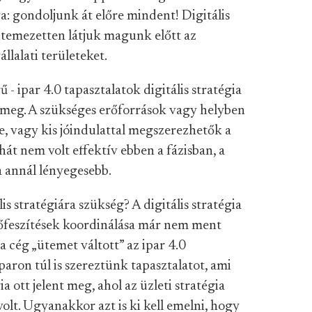
a: gondoljunk át előre mindent! Digitális
 ütemezetten látjuk magunk előtt az
llalati területeket.
- ipar 4.0 tapasztalatok digitális stratégia
k meg. A szükséges erőforrások vagy helyben
, vagy kis jóindulattal megszerezhetők a
hát nem volt effektív ebben a fázisban, a
a annál lényegesebb.
s stratégiára szükség? A digitális stratégia
rőfeszítések koordinálása már nem ment
a cég „ütemet váltott” az ipar 4.0
paron túl is szereztünk tapasztalatot, ami
a ott jelent meg, ahol az üzleti stratégia
volt. Ugyanakkor azt is ki kell emelni, hogy