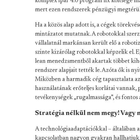
komplex ipar 4.0 program fix költsége mag
mert ezen rendszerek pénzügyi megtérül
Ha a közös alap adott is, a cégek törekvés
mintázatot mutatnak. A robotokkal szerzet
vállalatnál markánsan került elő a roboti
szinte kizárólag robotokkal képzelik el. Eg
lean menedzsmentből akartak többet kiho
rendszer alapjait tették le. Azóta ők is n
Miközben a harmadik cég tapasztalata az
használatának erőteljes korlátai vannak,
tevékenységek „rugalmassága”, és fontos az
Stratégia nélkül nem megy! Vagy 
A technológiaadaptációkkal – általában a j
kapcsolatban nagyon gyakran hallhatjuk