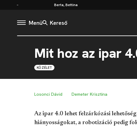
Berta, Bettina
Menü
Kereső
Mit hoz az ipar 
KÖZÉLET
Losonci Dávid
Demeter Krisztina
Az ipar 4.0 lehet felzárkózási lehetősé
hiányosságokat, a robotizáció pedig f