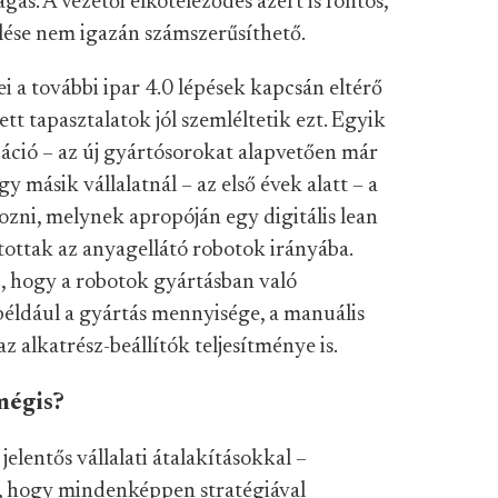
as. A vezetői elköteleződés azért is fontos,
ése nem igazán számszerűsíthető.
ei a további ipar 4.0 lépések kapcsán eltérő
t tapasztalatok jól szemléltetik ezt. Egyik
záció – az új gyártósorokat alapvetően már
y másik vállalatnál – az első évek alatt – a
zni, melynek apropóján egy digitális lean
yitottak az anyagellátó robotok irányába.
, hogy a robotok gyártásban való
 például a gyártás mennyisége, a manuális
 alkatrész-beállítók teljesítménye is.
mégis?
elentős vállalati átalakításokkal –
, hogy mindenképpen stratégiával