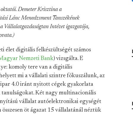
oktatói. Demeter Krisztina a
llátási Lánc Menedzsment Tanszékének
a Vállalatgazdaságtan Intézet igazgatója,
ovata.)
i élet digitális felkészültségét számos
Magyar Nemzeti Bank
) vizsgálta. E
: komoly tere van a digitális
elyett mi a vállalati szintre fókuszálunk, az
 ipar 4.0 iránt nyitott cégek gyakorlata
a tanulságokat. Két nagy multinacionális
nyítású vállalat autóelektronikai egységét
összesen öt ágazat 15 vállalatánál néztük