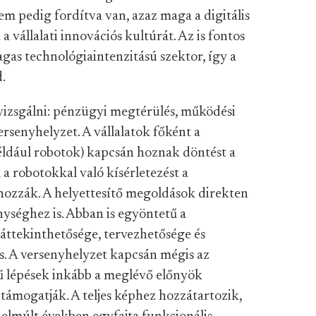
em pedig fordítva van, azaz maga a digitális
 vállalati innovációs kultúrát. Az is fontos
gas technológiaintenzitású szektor, így a
d.
 vizsgálni: pénzügyi megtérülés, működési
enyhelyzet. A vállalatok főként a
ldául robotok) kapcsán hoznak döntést a
a robotokkal való kísérletezést a
 hozzák. A helyettesítő megoldások direkten
séghez is. Abban is egyöntetű a
áttekinthetősége, tervezhetősége és
ás. A versenyhelyzet kapcsán mégis az
gű lépések inkább a meglévő előnyök
támogatják. A teljes képhez hozzátartozik,