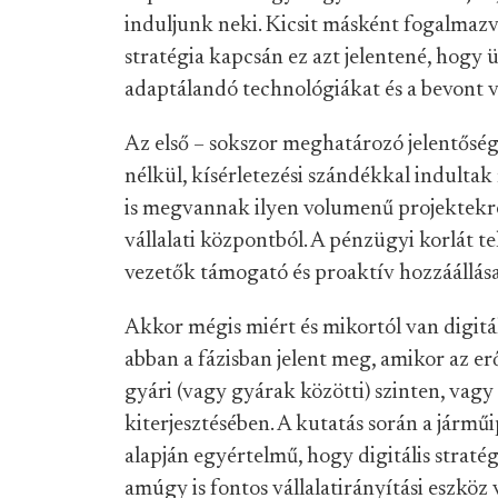
induljunk neki. Kicsit másként fogalmazv
stratégia kapcsán ez azt jelentené, hogy
adaptálandó technológiákat és a bevont vá
Az első – sokszor meghatározó jelentőségű 
nélkül, kísérletezési szándékkal indulta
is megvannak ilyen volumenű projektekre
vállalati központból. A pénzügyi korlát te
vezetők támogató és proaktív hozzáállás
Akkor mégis miért és mikortól van digitáli
abban a fázisban jelent meg, amikor az e
gyári (vagy gyárak közötti) szinten, vagy 
kiterjesztésében. A kutatás során a járműi
alapján egyértelmű, hogy digitális stratégi
amúgy is fontos vállalatirányítási eszköz 