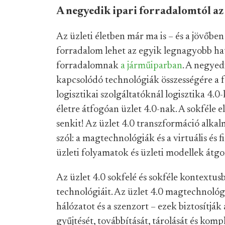
A negyedik ipari forradalomtól az 
Az üzleti életben már ma is – és a jövőbe
forradalom lehet az egyik legnagyobb hat
forradalomnak
a járműiparban
. A negyed
kapcsolódó technológiák összességére a f
logisztikai szolgáltatóknál logisztika 4.0
életre átfogóan üzlet 4.0-nak. A sokféle
senkit! Az üzlet 4.0 transzformáció alkal
szól: a magtechnológiák és a virtuális és 
üzleti folyamatok és üzleti modellek átgond
Az üzlet 4.0 sokfelé és sokféle kontextusb
technológiáit. Az üzlet 4.0 magtechnológi
hálózatot és a szenzort – ezek biztosítják
gyűjtését, továbbítását, tárolását és komp