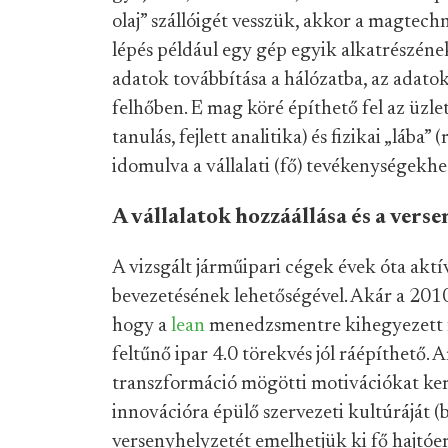
olaj” szállóigét vesszük, akkor a magtechn
lépés például egy gép egyik alkatrészén
adatok továbbítása a hálózatba, az adatok 
felhőben. E mag köré építhető fel az üzlet
tanulás, fejlett analitika) és fizikai „láb
idomulva a vállalati (fő) tevékenységekhe
A vállalatok hozzáállása és a vers
A vizsgált járműipari cégek évek óta akt
bevezetésének lehetőségével. Akár a 2010
hogy a
lean
menedzsmentre kihegyezett fo
feltűnő ipar 4.0 törekvés jól ráépíthető. 
transzformáció mögötti motivációkat kere
innovációra épülő szervezeti kultúráját (b
versenyhelyzetét emelhetjük ki fő hajtóe