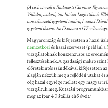
(A cikk szerzői a Budapesti Corvinus Egyetem 
Vállalatgazdaságtan Intézet Logisztika és E
tanszékvezető egyetemi tanára, Losonci Dávid 
egyetemi docens. Az Ekonomi a G7 véleményr
Magyarország és kifejezetten a hazai üzlet
nemzetközi
és hazai szervezet (például a
vizsgálatoknak konszenzusos az eredménye
fejlesztéseknek. A gazdasági makro szint h
előretekintés szándékával kifejezetten az
alapján nézzük meg a fejlődési utakat és 
cég hazai egysége mellett egy magyar irá
vizsgáltuk meg. Kutatási programunkban 
meg az ipar 4.0 átállás első éveit.
*