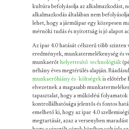
kultúra befolyásolja az alkalmazkodást, n
alkalmazkodás általában nem befolyásolja a
lehet, hogy a járműipar egy közepesen ma
mérnöki tudás és nyitottság is jó alapot a
Az ipar 4.0 hatását célszerű több szinten
eredmények, munkatermelékenység és vers
munkaerőt
helyettesítő technológiák
(pé
néhány éves megtérülés alapján. Ráadásul 
munkaerőhiány és -költségek
is előtérbe
elvezetnek a magasabb munkatermelékeny
tapasztalat, hogy a működési folyamatok 
kontrollálhatósága jelentős és fontos hat
emelhető ki, hogy az ipar 4.0 szellemisé
megtartását, azaz a versenyben maradást 