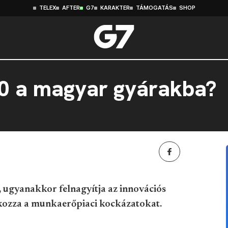
TELEX
AFTER
G7
KARAKTER
TÁMOGATÁS
SHOP
4.0 a magyar gyárakba?
g, ugyanakkor felnagyítja az innovációs
okozza a munkaerőpiaci kockázatokat.