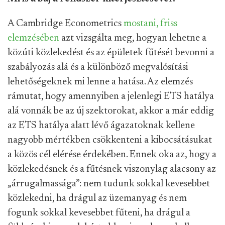
A Cambridge Econometrics
mostani, friss
elemzésében
azt vizsgálta meg, hogyan lehetne a
közúti közlekedést és az épületek fűtését bevonni a
szabályozás alá és a különböző megvalósítási
lehetőségeknek mi lenne a hatása. Az elemzés
rámutat, hogy amennyiben a jelenlegi ETS hatálya
alá vonnák be az új szektorokat, akkor a már eddig
az ETS hatálya alatt lévő ágazatoknak kellene
nagyobb mértékben csökkenteni a kibocsátásukat
a közös cél elérése érdekében. Ennek oka az, hogy a
közlekedésnek és a fűtésnek viszonylag alacsony az
„árrugalmassága”: nem tudunk sokkal kevesebbet
közlekedni, ha drágul az üzemanyag és nem
fogunk sokkal kevesebbet fűteni, ha drágul a