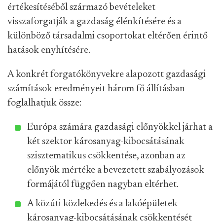
értékesítéséből származó bevételeket
visszaforgatják a gazdaság élénkítésére és a
különböző társadalmi csoportokat eltérően érintő
hatások enyhítésére.
A konkrét forgatókönyvekre alapozott gazdasági
számítások eredményeit három fő állításban
foglalhatjuk össze:
Európa számára gazdasági előnyökkel járhat a
két szektor károsanyag-kibocsátásának
szisztematikus csökkentése, azonban az
előnyök mértéke a bevezetett szabályozások
formájától függően nagyban eltérhet.
A közúti közlekedés és a lakóépületek
károsanyag-kibocsátásának csökkentését