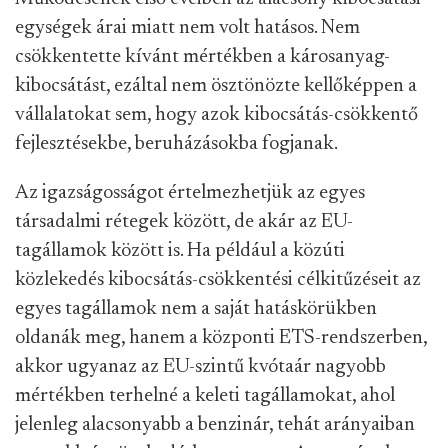
egységek árai miatt nem volt hatásos. Nem
csökkentette kívánt mértékben a károsanyag-
kibocsátást, ezáltal nem ösztönözte kellőképpen a
vállalatokat sem, hogy azok kibocsátás-csökkentő
fejlesztésekbe, beruházásokba fogjanak.
Az igazságosságot értelmezhetjük az egyes
társadalmi rétegek között, de akár az EU-
tagállamok között is. Ha például a közúti
közlekedés kibocsátás-csökkentési célkitűzéseit az
egyes tagállamok nem a saját hatáskörükben
oldanák meg, hanem a központi ETS-rendszerben,
akkor ugyanaz az EU-szintű kvótaár nagyobb
mértékben terhelné a keleti tagállamokat, ahol
jelenleg alacsonyabb a benzinár, tehát arányaiban