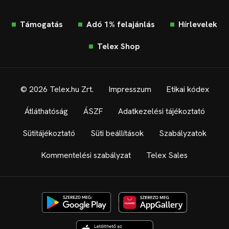
Támogatás
Adó 1% felajánlás
Hírlevelek
Telex Shop
© 2026 Telex.hu Zrt.
Impresszum
Etikai kódex
Átláthatóság
ÁSZF
Adatkezelési tájékoztató
Sütitájékoztató
Süti beállítások
Szabályzatok
Kommentelési szabályzat
Telex Sales