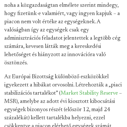
noha a közgazdaságtan elmélete szerint mindegy,
hogy fizetünk-e valamiért, vagy ingyen kapjuk – a
piacon nem volt értéke az egységeknek. A
valóságban így az egységek csak egy
adminisztrációs feladatot jelentettek a legtöbb cég
számára, kevesen látták meg a kereskedési
lehetőséget és hiányzott az innovációra való
ösztönzés.
Az Európai Bizottság különböző eszközökkel
igyekezett a hibákat orvosolni. Létrehozták a „piaci
stabilizációs tartalékot” (
Market Stability Reserve
–
MSR), amelybe az adott évi kiosztott kibocsátási
egységek bizonyos részét (először 12, majd 24
százalékát) kellett tartalékba helyezni, ezzel
csökkentve a piacon elérhető egységek számát.