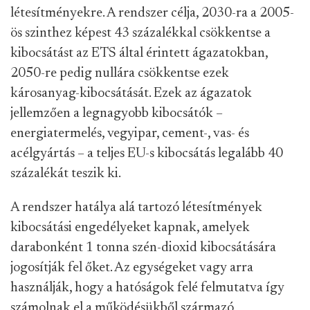
létesítményekre. A rendszer célja, 2030-ra a 2005-
ös szinthez képest 43 százalékkal csökkentse a
kibocsátást az ETS által érintett ágazatokban,
2050-re pedig nullára csökkentse ezek
károsanyag-kibocsátását. Ezek az ágazatok
jellemzően a legnagyobb kibocsátók –
energiatermelés, vegyipar, cement-, vas- és
acélgyártás – a teljes EU-s kibocsátás legalább 40
százalékát teszik ki.
A rendszer hatálya alá tartozó létesítmények
kibocsátási engedélyeket kapnak, amelyek
darabonként 1 tonna szén-dioxid kibocsátására
jogosítják fel őket. Az egységeket vagy arra
használják, hogy a hatóságok felé felmutatva így
számolnak el a működésükből származó