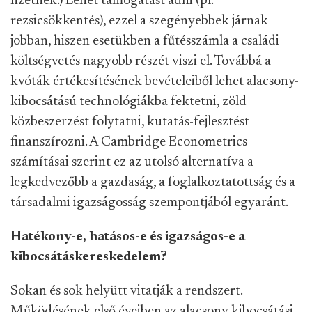
fizetnek.) Lehet támogatást adni (pl.
rezsicsökkentés), ezzel a szegényebbek járnak
jobban, hiszen esetükben a fűtésszámla a családi
költségvetés nagyobb részét viszi el. Továbbá a
kvóták értékesítésének bevételeiből lehet alacsony-
kibocsátású technológiákba fektetni, zöld
közbeszerzést folytatni, kutatás-fejlesztést
finanszírozni. A Cambridge Econometrics
számításai szerint ez az utolsó alternatíva a
legkedvezőbb a gazdaság, a foglalkoztatottság és a
társadalmi igazságosság szempontjából egyaránt.
Hatékony-e, hatásos-e és igazságos-e a
kibocsátáskereskedelem?
Sokan és sok helyütt vitatják a rendszert.
Működésének első éveiben az alacsony kibocsátási