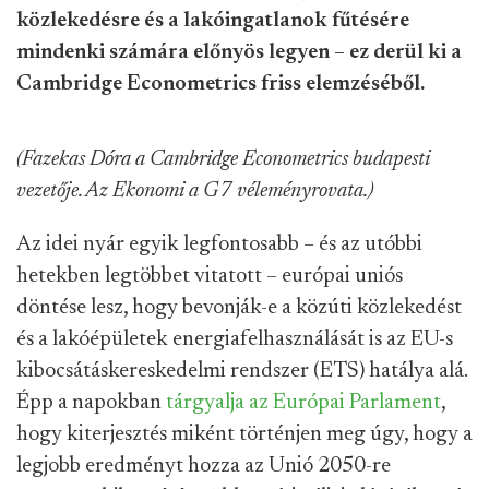
közlekedésre és a lakóingatlanok fűtésére
mindenki számára előnyös legyen – ez derül ki a
Cambridge Econometrics friss elemzéséből.
(Fazekas Dóra a Cambridge Econometrics budapesti
vezetője. Az Ekonomi a G7 véleményrovata.)
Az idei nyár egyik legfontosabb – és az utóbbi
hetekben legtöbbet vitatott – európai uniós
döntése lesz, hogy bevonják-e a közúti közlekedést
és a lakóépületek energiafelhasználását is az EU-s
kibocsátáskereskedelmi rendszer (ETS) hatálya alá.
Épp a napokban
tárgyalja az Európai Parlament
,
hogy kiterjesztés miként történjen meg úgy, hogy a
legjobb eredményt hozza az Unió 2050-re