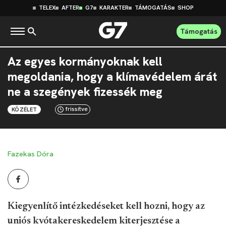
TELEX
AFTER
G7
KARAKTER
TÁMOGATÁS
SHOP
Támogatás
Az egyes kormányoknak kell
megoldania, hogy a klímavédelem árát
ne a szegények fizessék meg
frissítve
KÖZÉLET
Fazekas Dóra
Kiegyenlítő intézkedéseket kell hozni, hogy az
uniós kvótakereskedelem kiterjesztése a