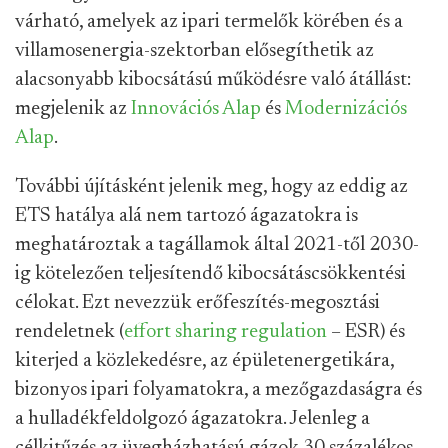
várható, amelyek az ipari termelők körében és a
villamosenergia-szektorban elősegíthetik az
alacsonyabb kibocsátású működésre való átállást:
megjelenik az
Innovációs Alap
és
Modernizációs
Alap
.
További újításként jelenik meg, hogy az eddig az
ETS hatálya alá nem tartozó ágazatokra is
meghatároztak a tagállamok által 2021-től 2030-
ig kötelezően teljesítendő kibocsátáscsökkentési
célokat. Ezt nevezzük erőfeszítés-megosztási
rendeletnek (
effort sharing regulation
– ESR) és
kiterjed a közlekedésre, az épületenergetikára,
bizonyos ipari folyamatokra, a mezőgazdaságra és
a hulladékfeldolgozó ágazatokra. Jelenleg a