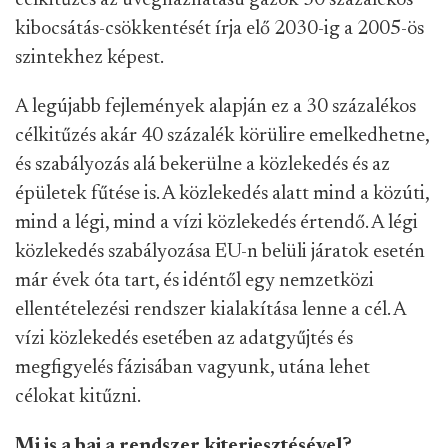
célkitűzés az üvegházhatású gázok 30 százalékos
kibocsátás-csökkentését írja elő 2030-ig a 2005-ös
szintekhez képest.
A legújabb fejlemények alapján ez a 30 százalékos
célkitűzés akár 40 százalék körülire emelkedhetne,
és szabályozás alá bekerülne a közlekedés és az
épületek fűtése is. A közlekedés alatt mind a közúti,
mind a légi, mind a vízi közlekedés értendő. A légi
közlekedés szabályozása EU-n belüli járatok esetén
már évek óta tart, és idéntől egy nemzetközi
ellentételezési rendszer kialakítása lenne a cél. A
vízi közlekedés esetében az adatgyűjtés és
megfigyelés fázisában vagyunk, utána lehet
célokat kitűzni.
Mi is a baj a rendszer kiterjesztésével?