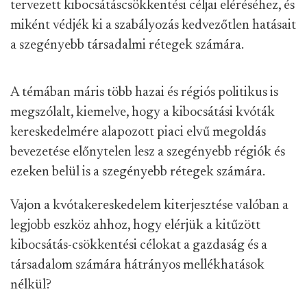
tervezett kibocsátáscsökkentési céljai eléréséhez, és
miként védjék ki a szabályozás kedvezőtlen hatásait
a szegényebb társadalmi rétegek számára.
A témában máris több hazai és régiós politikus is
megszólalt, kiemelve, hogy a kibocsátási kvóták
kereskedelmére alapozott piaci elvű megoldás
bevezetése előnytelen lesz a szegényebb régiók és
ezeken belül is a szegényebb rétegek számára.
Vajon a kvótakereskedelem kiterjesztése valóban a
legjobb eszköz ahhoz, hogy elérjük a kitűzött
kibocsátás-csökkentési célokat a gazdaság és a
társadalom számára hátrányos mellékhatások
nélkül?