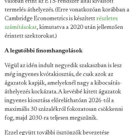
valóban érint az ETS-rendszer által kiváltott
termelés-áthelyezés. (Erre vonatkozóan korábban a
Cambridge Econometrics is készített
részletes
számításokat
, kimutatva a 2020 után jellemzően
érintett szektorokat.)
A legutóbbi finomhangolások
Végül az idén indult negyedik szakaszban is lesz
még ingyenes kvótakiosztás, de csak azok az
ágazatok kapják, amelyeknél nagy a kibocsátás-
áthelyezés kockázata. A kevésbé kitett ágazatok
ingyenes kiosztása előreláthatóan 2026-tól a
maximális 30 százalékról fokozatosan csökkenni
fog, majd 2030-ra teljesen megszűnik.
Ezzel együtt további ösztönzők bevezetése