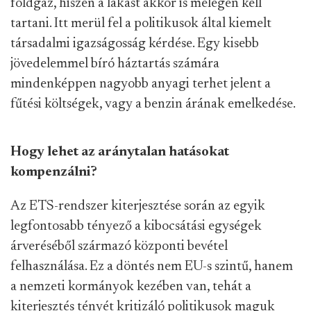
földgáz, hiszen a lakást akkor is melegen kell
tartani. Itt merül fel a politikusok által kiemelt
társadalmi igazságosság kérdése. Egy kisebb
jövedelemmel bíró háztartás számára
mindenképpen nagyobb anyagi terhet jelent a
fűtési költségek, vagy a benzin árának emelkedése.
Hogy lehet az aránytalan hatásokat
kompenzálni?
Az ETS-rendszer kiterjesztése során az egyik
legfontosabb tényező a kibocsátási egységek
árveréséből származó központi bevétel
felhasználása. Ez a döntés nem EU-s szintű, hanem
a nemzeti kormányok kezében van, tehát a
kiterjesztés tényét kritizáló politikusok maguk