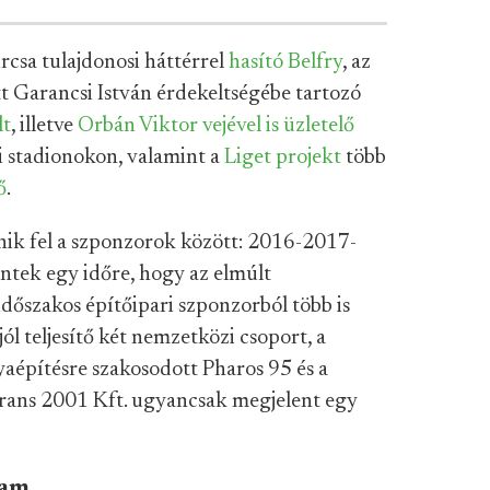
csa tulajdonosi háttérrel
hasító Belfry
, az
t Garancsi István érdekeltségébe tartozó
lt
, illetve
Orbán Viktor vejével is üzletelő
i stadionokon, valamint a
Liget projekt
több
ő
.
űnik fel a szponzorok között: 2016-2017-
ntek egy időre, hogy az elmúlt
dőszakos építőipari szponzorból több is
ól teljesítő két nemzetközi csoport, a
lyaépítésre szakosodott Pharos 95 és a
rans 2001 Kft. ugyancsak megjelent egy
lam