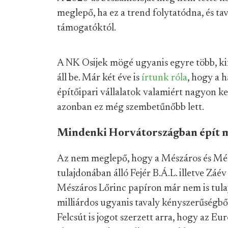
meglepő, ha ez a trend folytatódna, és ta
támogatóktól.
A NK Osijek mögé ugyanis egyre több, ki
áll be. Már két éve is
írtunk róla
, hogy a h
építőipari vállalatok valamiért nagyon k
azonban ez még szembetűnőbb lett.
Mindenki Horvátországban épít 
Az nem meglepő, hogy a Mészáros és Mészá
tulajdonában álló Fejér B.Á.L. illetve Zá
Mészáros Lőrinc papíron már nem is tulaj
milliárdos ugyanis tavaly kényszerűségb
Felcsút is jogot szerzett arra, hogy az Eu