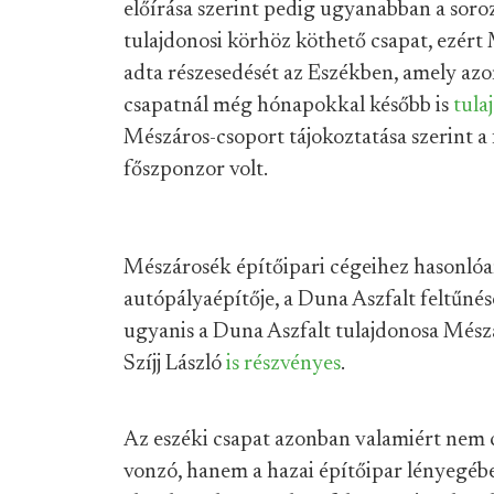
előírása szerint pedig ugyanabban a sor
tulajdonosi körhöz köthető csapat, ezért M
adta részesedését az Eszékben, amely azon
csapatnál még hónapokkal később is
tula
Mészáros-csoport tájokoztatása szerint a 
főszponzor volt.
Mészárosék építőipari cégeihez hasonló
autópályaépítője, a Duna Aszfalt feltűné
ugyanis a Duna Aszfalt tulajdonosa Mészár
Szíjj László
is részvényes
.
Az eszéki csapat azonban valamiért nem c
vonzó, hanem a hazai építőipar lényegébe