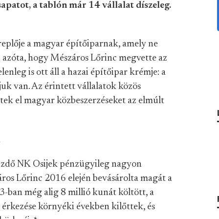
patot, a tablón már 14 vállalat díszeleg.
eplője a magyar építőiparnak, amely ne
n
azóta, hogy Mészáros Lőrinc megvette az
enleg is ott áll a hazai építőipar krémje: a
uk van. Az érintett vállalatok közös
tek el magyar közbeszerzéseket az elmúlt
l
zdő NK Osijek pénzügyileg nagyon
ros Lőrinc 2016 elején bevásárolta magát a
-ban még alig 8 millió kunát költött, a
érkezése környéki években kilőttek, és