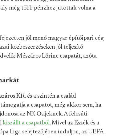
valy még több pénzhez jutottak volna a
fejezetten jól menő magyar építőipari cég
azai közbeszerzéseken jól teljesítő
edvelik Mészáros Lőrinc csapatát, azóta
márkát
ros Kft. és a szintén a család
év támogatja a csapatot, még akkor sem, ha
donosa az NK Osijeknek. A felcsúti
ől
kiszállt a csapatból
. Mivel az Eszék és a
rópa Liga selejtezőjében induljon, az UEFA