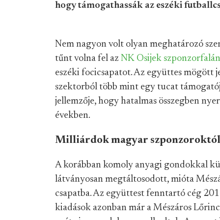
hogy támogathassák az eszéki futballcsa
Nem nagyon volt olyan meghatározó szer
tűnt volna fel az
NK Osijek szponzorfalá
eszéki focicsapatot. Az együttes mögött jel
szektorból több mint egy tucat támogatój
jellemzője, hogy hatalmas összegben nyer
években.
Milliárdok magyar szponzoroktó
A korábban komoly anyagi gondokkal kü
látványosan megtáltosodott, mióta Mészá
csapatba. Az együttest fenntartó cég 2013
kiadások azonban már a Mészáros Lőrinc 