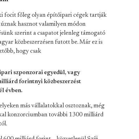
ki focit főleg olyan építőipari cégek tartják
 húznak hasznot valamilyen módon
sünk szerint a csapatot jelenleg támogató
gyar közbeszerzésen futott be. Már ez is
sztőbb, hogy csak
őipari szponzorai egyedül, vagy
lliárd forintnyi közbeszerzést
él évben.
elyeken más vállalatokkal osztoznak, még
al konzorciumban további 1300 milliárd
ól.