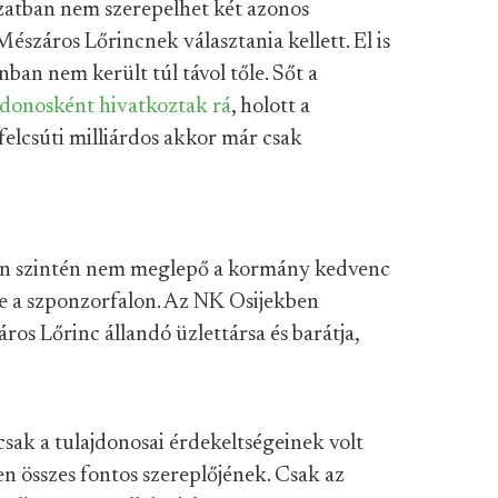
ozatban nem szerepelhet két azonos
észáros Lőrincnek választania kellett. El is
ban nem került túl távol tőle. Sőt a
jdonosként hivatkoztak rá
, holott a
felcsúti milliárdos akkor már csak
an szintén nem meglepő a kormány kedvenc
se a szponzorfalon. Az NK Osijekben
os Lőrinc állandó üzlettársa és barátja,
sak a tulajdonosai érdekeltségeinek volt
n összes fontos szereplőjének. Csak az