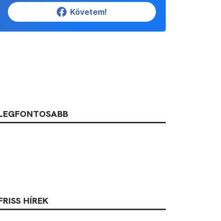
Követem!
LEGFONTOSABB
FRISS HÍREK