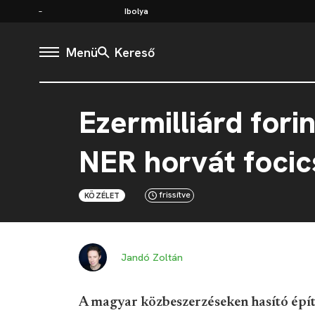
Ibolya
Menü
Kereső
Ezermilliárd fori
NER horvát foci
frissítve
KÖZÉLET
Jandó Zoltán
A magyar közbeszerzéseken hasító épít