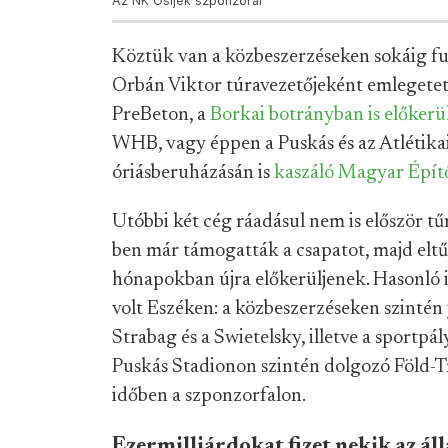
Az NK Osijek szponzorai
Köztük van a közbeszerzéseken sokáig fur
Orbán Viktor túravezetőjeként emlegetet
PreBeton, a
Borkai botrányban is előkerü
WHB, vagy éppen a Puskás és az Atlétika
óriásberuházásán is
kaszáló Magyar Épít
Utóbbi két cég ráadásul nem is először t
ben már támogatták a csapatot, majd eltű
hónapokban újra előkerüljenek. Hasonló i
volt Eszéken: a közbeszerzéseken szintén j
Strabag és a Swietelsky, illetve a sportpá
Puskás Stadionon szintén dolgozó Föld-T
időben a szponzorfalon.
Ezermilliárdokat fizet nekik az ál