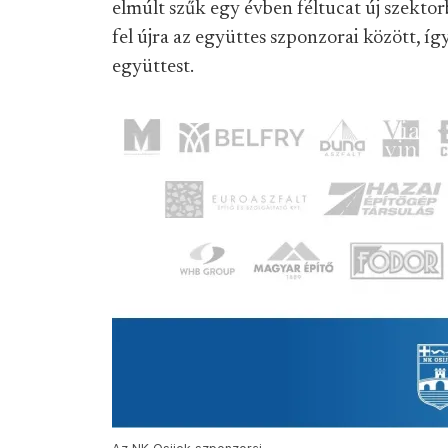
elmúlt szűk egy évben féltucat új szektor
fel újra az együttes szponzorai között, íg
együttest.