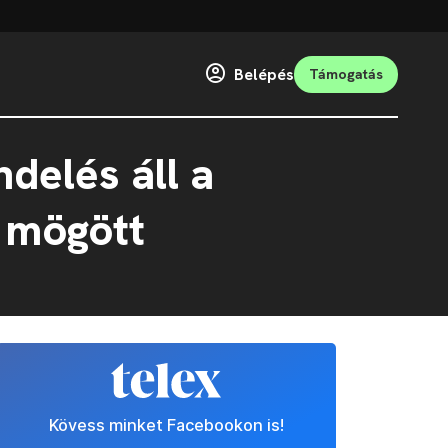
Belépés
Támogatás
delés áll a
 mögött
Kövess minket Facebookon is!