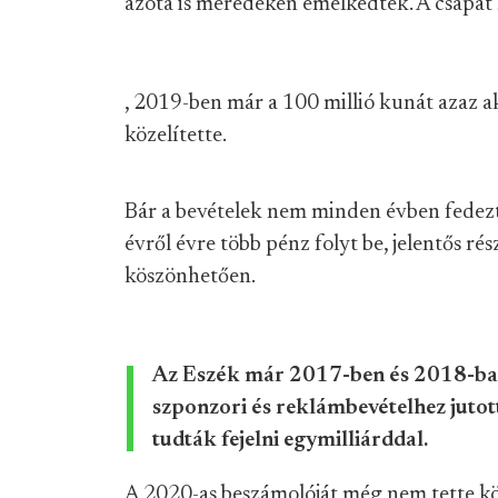
azóta is meredeken emelkedtek. A csapat
, 2019-ben már a 100 millió kunát azaz ak
közelítette.
Bár a bevételek nem minden évben fedezték
évről évre több pénz folyt be, jelentős 
köszönhetően.
Az Eszék már 2017-ben és 2018-ban 
szponzori és reklámbevételhez jutot
tudták fejelni egymilliárddal.
A 2020-as beszámolóját még nem tette kö