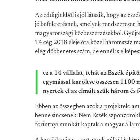
Az eddigiekből is jól látszik, hogy az eszé
jó befektetésnek, amelyek rendszeresen
magyarországi közbeszerzésekből. Gyűjté
14 cég 2018 eleje óta közel háromszáz ma
elég döbbenetes szám, de ennél is elképe
ez a 14 vállalat, tehát az Eszék épít
egymással karöltve összesen 1100 mi
nyertek el az elmúlt szűk három és f
Ebben az összegben azok a projektek, am
benne sincsenek. Nem Eszék szponzorokk
forintnyi munkát kaptak a magyar államt