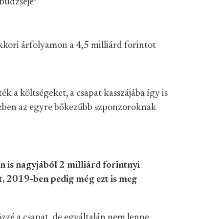
 büdzséje
*
kori árfolyamon a 4,5 milliárd forintot
 a költségeket, a csapat kasszájába így is
részben az egyre bőkezűbb szponzoroknak
is nagyjából 2 milliárd forintnyi
t, 2019-ben pedig még ezt is meg
zzé a csapat, de egyáltalán nem lenne