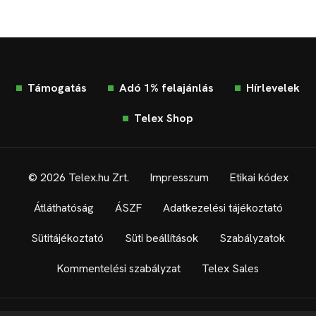
Támogatás
Adó 1% felajánlás
Hírlevelek
Telex Shop
© 2026 Telex.hu Zrt.
Impresszum
Etikai kódex
Átláthatóság
ÁSZF
Adatkezelési tájékoztató
Sütitájékoztató
Süti beállítások
Szabályzatok
Kommentelési szabályzat
Telex Sales