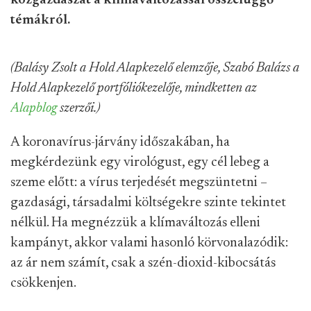
közgazdászát a klímaváltozással összefüggő
témákról.
(Balásy Zsolt a Hold Alapkezelő elemzője, Szabó Balázs a
Hold Alapkezelő
portfóliókezelője, mindketten az
Alapblog
szerzői.)
A koronavírus-járvány időszakában, ha
megkérdezünk egy virológust, egy cél lebeg a
szeme előtt: a vírus terjedését megszüntetni –
gazdasági, társadalmi költségekre szinte tekintet
nélkül. Ha megnézzük a klímaváltozás elleni
kampányt, akkor valami hasonló körvonalazódik:
az ár nem számít, csak a szén-dioxid-kibocsátás
csökkenjen.