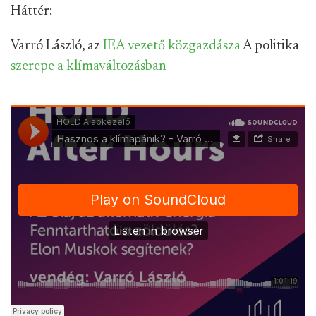
Háttér:
Varró László, az
IEA vezető közgazdásza
A politika
szerepe a klímaváltozásban