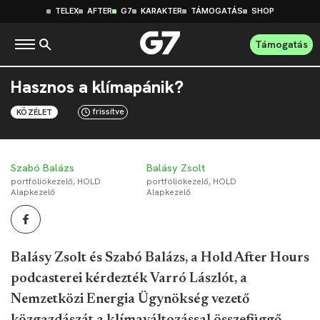
TELEX
AFTER
G7
KARAKTER
TÁMOGATÁS
SHOP
Támogatás
Hasznos a klímapánik?
frissítve
KÖZÉLET
Szabó Balázs
Balásy Zsolt
portfóliókezelő, HOLD
portfóliókezelő, HOLD
Alapkezelő
Alapkezelő
Balásy Zsolt és Szabó Balázs, a Hold After Hours
podcasterei kérdezték Varró Lászlót, a
Nemzetközi Energia Ügynökség vezető