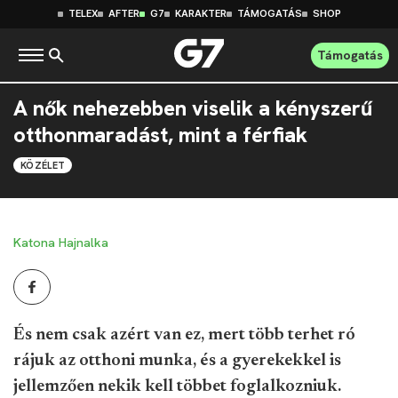
TELEX
AFTER
G7
KARAKTER
TÁMOGATÁS
SHOP
Támogatás
A nők nehezebben viselik a kényszerű
otthonmaradást, mint a férfiak
KÖZÉLET
Katona Hajnalka
És nem csak azért van ez, mert több terhet ró
rájuk az otthoni munka, és a gyerekekkel is
jellemzően nekik kell többet foglalkozniuk.