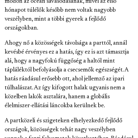
módon az óceán savasodásának, mivel az első
hónapot túlélők később nem voltak nagyobb
veszélyben, mint a többi gyerek a fejlődő
országokban.
Ahogy nő a közösségek távolsága a parttól, annál
kevésbé érvényes ez a hatás, így ez is azt támasztja
alá, hogy a nagyfokú függőség a haltól mint
tápláléktól befolyásolja a csecsemők egészségét. A
hatás ráadásul erősebb ott, ahol jellemző az ipari
túlhalászat. Az így kifogott halak ugyanis nem a
közelben lakók asztalára, hanem a globális
élelmiszer-ellátási láncokba kerülnek be.
A partközeli és szigeteken elhelyezkedő fejlődő
országok, közösségek tehát nagy veszélyben