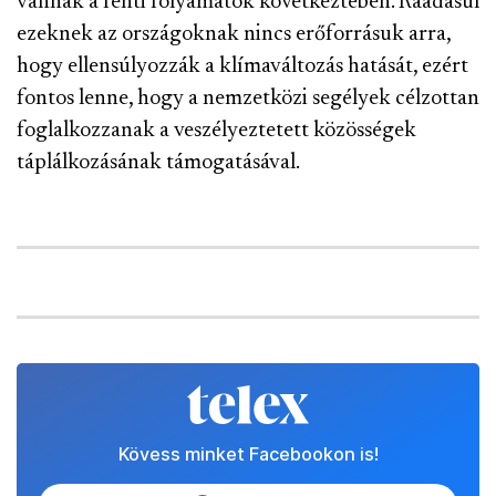
vannak a fenti folyamatok következtében. Ráadásul
ezeknek az országoknak nincs erőforrásuk arra,
hogy ellensúlyozzák a klímaváltozás hatását, ezért
fontos lenne, hogy a nemzetközi segélyek célzottan
foglalkozzanak a veszélyeztetett közösségek
táplálkozásának támogatásával.
Kövess minket Facebookon is!