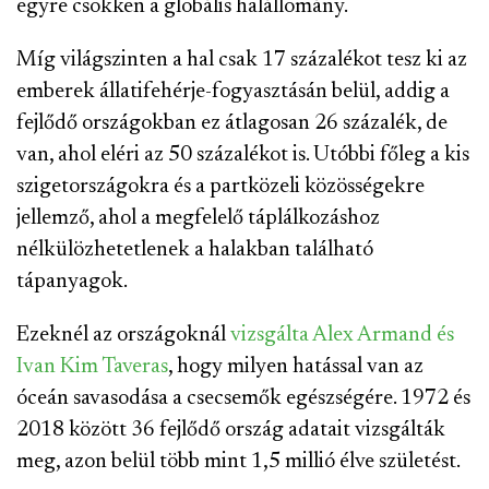
egyre csökken a globális halállomány.
Míg világszinten a hal csak 17 százalékot tesz ki az
emberek állatifehérje-fogyasztásán belül, addig a
fejlődő országokban ez átlagosan 26 százalék, de
van, ahol eléri az 50 százalékot is. Utóbbi főleg a kis
szigetországokra és a partközeli közösségekre
jellemző, ahol a megfelelő táplálkozáshoz
nélkülözhetetlenek a halakban található
tápanyagok.
Ezeknél az országoknál
vizsgálta Alex Armand és
Ivan Kim Taveras
, hogy milyen hatással van az
óceán savasodása a csecsemők egészségére. 1972 és
2018 között 36 fejlődő ország adatait vizsgálták
meg, azon belül több mint 1,5 millió élve születést.