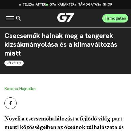
TELEX
AFTER
G7
KARAKTER
TÁMOGATÁS
SHOP
Támogatás
Csecsemők halnak meg a tengerek
kizsákmányolása és a klímaváltozás
miatt
KÖZÉLET
Katona Hajnalka
Növeli a csecsemőhalálozást a fejlődő világ part
menti közösségeiben az óceánok túlhalászata és