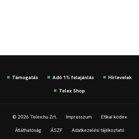
Támogatás
Adó 1% felajánlás
Hírlevelek
Telex Shop
© 2026 Telex.hu Zrt.
Impresszum
Etikai kódex
Átláthatóság
ÁSZF
Adatkezelési tájékoztató