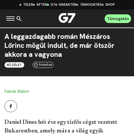
TELEX
AFTER
G7
KARAKTER
TÁMOGATÁS
SHOP
Támogatás
A leggazdagabb román Mészáros
Lőrinc mögül indult, de már ötször
akkora a vagyona
frissítve
KÖZÉLET
Fabók Bálint
Daniel Dines hét éve egy tízfős céget vezetett
Bukarestben, amely mára a világ egyik