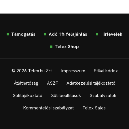
Támogatás
Adó 1% felajánlás
Hírlevelek
Telex Shop
© 2026 Telex.hu Zrt.
Impresszum
Etikai kódex
Átláthatóság
ÁSZF
Adatkezelési tájékoztató
Sütitájékoztató
Süti beállítások
Szabályzatok
Kommentelési szabályzat
Telex Sales