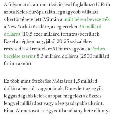
A folyamatok automatizációjával foglalkozó UiPath
azóta Kelet-Európa talán legnagyobb vállalati
sikertörténete lett. Miután a
múlt héten bevezették
a New York-i tőzsdére, a cég értékét
35 milliárd
dollárra
(10,5 ezer milliárd forintra) becsülték.
Ezzel a cégben nagyjából 20-25 százalékos
részesedéssel rendelkező Dines vagyona a
Forbes
becslése szerint
8,3 milliárd dollárra (2500 milliárd
forintra) nőtt.
Ez több mint ötszöröse Mészáros 1,5 milliárd
dollárra becsült vagyonának. Dines lett az egyik
leggazdagabb kelet-európai: megelőzi az összes
lengyel milliárdost vagy a leggazdagabb ukránt,
Rinat Ahmetovot is. Egyedül a néhány hete elhunyt