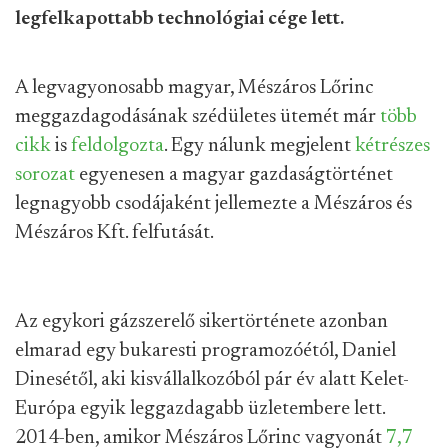
legfelkapottabb technológiai cége lett.
A legvagyonosabb magyar, Mészáros Lőrinc
meggazdagodásának szédületes ütemét már
több
cikk
is
feldolgozta
. Egy nálunk megjelent
kétrészes
sorozat
egyenesen a magyar gazdaságtörténet
legnagyobb csodájaként jellemezte a Mészáros és
Mészáros Kft. felfutását.
Az egykori gázszerelő sikertörténete azonban
elmarad egy bukaresti programozóétól, Daniel
Dinesétől, aki kisvállalkozóból pár év alatt Kelet-
Európa egyik leggazdagabb üzletembere lett.
2014-ben, amikor Mészáros Lőrinc vagyonát
7,7