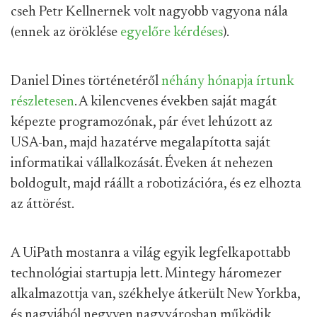
cseh Petr Kellnernek volt nagyobb vagyona nála
(ennek az öröklése
egyelőre kérdéses
).
Daniel Dines történetéről
néhány hónapja írtunk
részletesen
. A kilencvenes években saját magát
képezte programozónak, pár évet lehúzott az
USA-ban, majd hazatérve megalapította saját
informatikai vállalkozását. Éveken át nehezen
boldogult, majd ráállt a robotizációra, és ez elhozta
az áttörést.
A UiPath mostanra a világ egyik legfelkapottabb
technológiai startupja lett. Mintegy háromezer
alkalmazottja van, székhelye átkerült New Yorkba,
és nagyjából negyven nagyvárosban működik