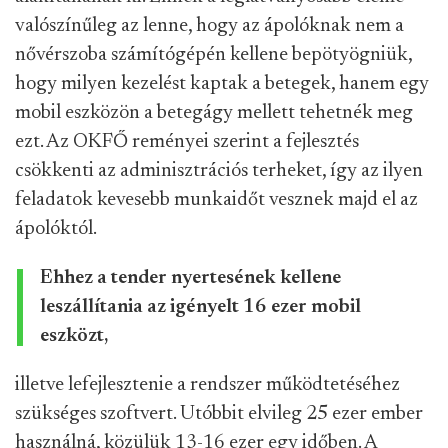
valószínűleg az lenne, hogy az ápolóknak nem a
nővérszoba számítógépén kellene bepötyögniük,
hogy milyen kezelést kaptak a betegek, hanem egy
mobil eszközön a betegágy mellett tehetnék meg
ezt. Az OKFŐ reményei szerint a fejlesztés
csökkenti az adminisztrációs terheket, így az ilyen
feladatok kevesebb munkaidőt vesznek majd el az
ápolóktól.
Ehhez a tender nyertesének kellene
leszállítania az igényelt 16 ezer mobil
eszközt,
illetve lefejlesztenie a rendszer működtetéséhez
szükséges szoftvert. Utóbbit elvileg 25 ezer ember
használná, közülük 13-16 ezer egy időben. A