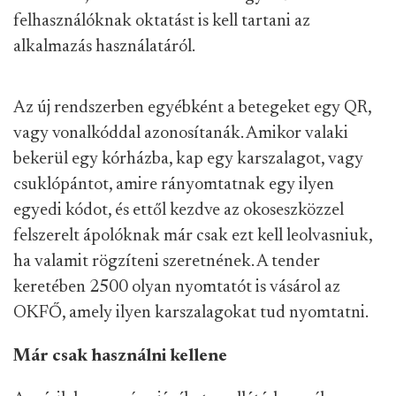
felhasználóknak oktatást is kell tartani az
alkalmazás használatáról.
Az új rendszerben egyébként a betegeket egy QR,
vagy vonalkóddal azonosítanák. Amikor valaki
bekerül egy kórházba, kap egy karszalagot, vagy
csuklópántot, amire rányomtatnak egy ilyen
egyedi kódot, és ettől kezdve az okoseszközzel
felszerelt ápolóknak már csak ezt kell leolvasniuk,
ha valamit rögzíteni szeretnének. A tender
keretében 2500 olyan nyomtatót is vásárol az
OKFŐ, amely ilyen karszalagokat tud nyomtatni.
Már csak használni kellene