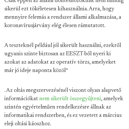
Csak éppen az állami döntéshozóknak nem mindig
sikerül ezt tökéletesen kihasználnia. Arra, hogy
mennyire felemás a rendszer állami alkalmazása, a
koronavírusjárvány elég élesen rámutatott.
A teszteknél például jól sikerült használni, ezekről
ugyanis szinte biztosan az EESZT-ből nyeri ki
azokat az adatokat az operatív törzs, amelyeket
már jó ideje naponta közöl
*
. Az oltás megszervezésénél viszont olyan alapvető
információkat
nem sikerült összegyűjteni
, amelyek
szintén egyértelműen rendelkezésre állnak az
informatikai rendszerben, és ez vezetett a március
eleji oltási káoszhoz.