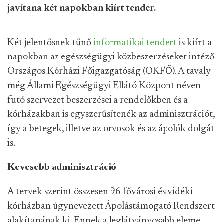
javítana két napokban kiírt tender.
Két jelentősnek tűnő
informatikai
tendert
is kiírt a
napokban az egészségügyi közbeszerzéseket intéző
Országos Kórházi Főigazgatóság (OKFŐ). A tavaly
még Állami Egészségügyi Ellátó Központ néven
futó szervezet beszerzései a rendelőkben és a
kórházakban is egyszerűsítenék az adminisztrációt,
így a betegek, illetve az orvosok és az ápolók dolgát
is.
Kevesebb adminisztráció
A tervek szerint összesen 96 fővárosi és vidéki
kórházban úgynevezett Ápolástámogató Rendszert
alakítanának ki. Ennek a leglátványosabb eleme