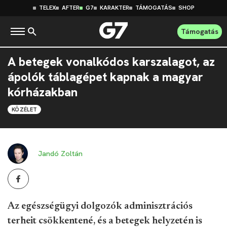
TELEX
AFTER
G7
KARAKTER
TÁMOGATÁS
SHOP
Támogatás
A betegek vonalkódos karszalagot, az
ápolók táblagépet kapnak a magyar
kórházakban
KÖZÉLET
Jandó Zoltán
Az egészségügyi dolgozók adminisztrációs
terheit csökkentené, és a betegek helyzetén is